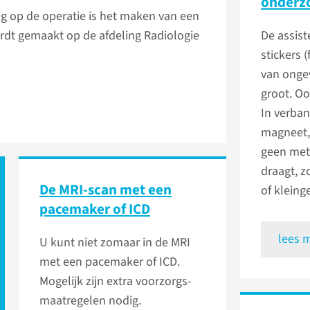
onderz
g op de operatie is het maken van een
ordt gemaakt op de afdeling Radiologie
De assist
stickers 
van onge
groot. Oo
In verban
magneet,
geen met
draagt, z
De MRI-scan met een
of kleing
pacemaker of ICD
lees 
U kunt niet zomaar in de MRI
met een pace­maker of ICD.
Mogelijk zijn extra voor­zorgs­
maat­regelen nodig.