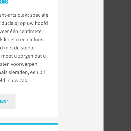
oek
ent-arts plakt speciale
(fiducials) op uw hoofd
veer één centimeter
k krijgt u een infuus.
d met de sterke
 moet u zorgen dat u
alen voorwerpen
oals sieraden, een bril
eld in uw zak.
meer