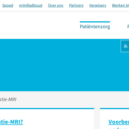
Spoed
mijnRadboud
Over ons
Partners
Verwijzers
Werken bi
Patiëntenzorg
ik
tie-MRI
atie-MRI?
Voorber