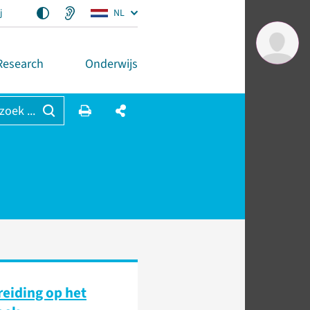
j
NL
Research
Onderwijs
 zoek ...
eiding op het