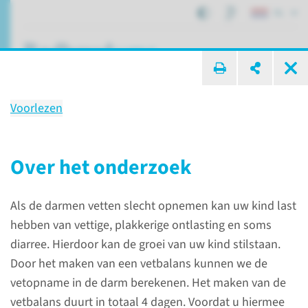
NL
ik zoek ...
Voorlezen
Onderzoek
Vetbalans bij kinderen
Over het onderzoek
Als de darmen vetten slecht opnemen kan uw kind last
Patiëntenzorg
Onderzoeken
Vetbalans bij kinderen
hebben van vettige, plakkerige ontlasting en soms
diarree. Hierdoor kan de groei van uw kind stilstaan.
Door het maken van een vetbalans kunnen we de
Over het onderzoek
vetopname in de darm berekenen. Het maken van de
vetbalans duurt in totaal 4 dagen. Voordat u hiermee
Als de darmen vetten slecht