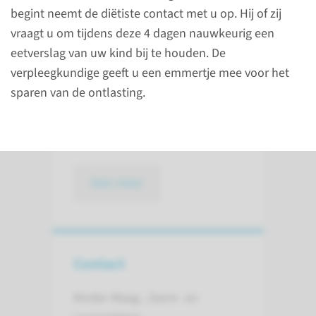
begint neemt de diëtiste contact met u op. Hij of zij
opnemen kan uw kind last
vraagt u om tijdens deze 4 dagen nauwkeurig een
hebben van vettige, plakkerige
eetverslag van uw kind bij te houden. De
ontlasting en soms diarree.
verpleegkundige geeft u een emmertje mee voor het
Door het maken van een
sparen van de ontlasting.
vetbalans kunnen we de
vetopname in de darm
berekenen.
lees meer
Contact
Kinder Maag-, Darm- en