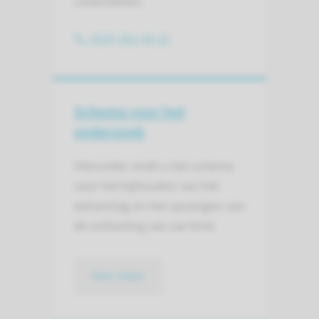
Leverziekten
(024) 361 44 15
Schema voor het
onderzoek
Hieronder vindt u het schema
voor het bijhouden van het
eetverslag en het opvangen van
de ontlasting van uw kind.
lees meer