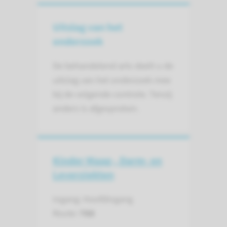
Uitslag van het
onderzoek
De behandelend arts deelt u de
uitslag van het onderzoek mee
bij de volgende controle. Tenzij
anders is afgesproken.
Kinder Maag-, Darm- en
Leverziekten
Ingang: Hoofdingang
Route:
788