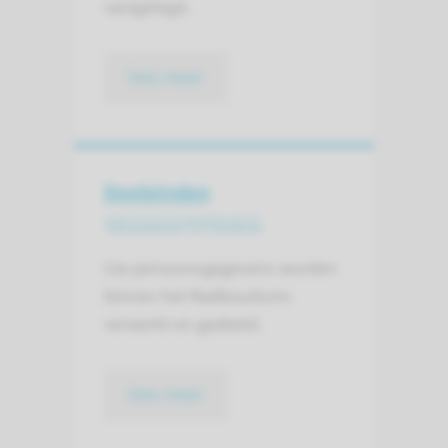
vastgelegd.
lees meer
Doeleinden
persoons­gegevens
Uw persoonsgegevens worden
binnen het Radboudumc
verwerkt en gedeeld.
lees meer