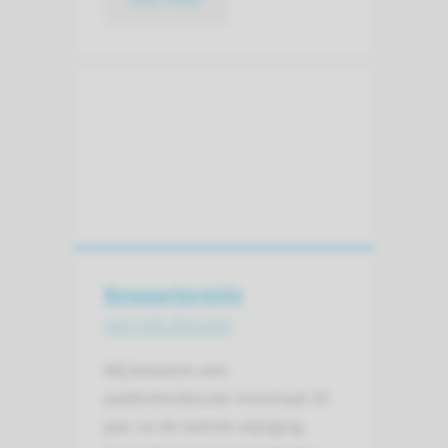
Bewaartermijn
van het dossier
Wij bewaren een
patiëntendossier minimaal 20
jaar na de laatste wijziging.