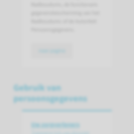
Radboudumc, de functionaris
gegevensbescherming van het
Radboudumc of de Autoriteit
Persoonsgegevens.
naar pagina
Gebruik van
persoonsgegevens
Uw zorgverleners
Toegang tot uw dossier