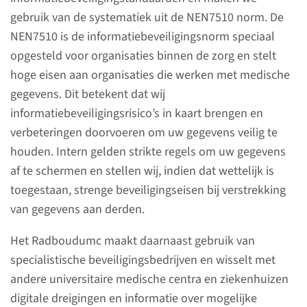
filmpjes die u in het
gebruik van de systematiek uit de NEN7510 norm. De
Radboudumc heeft gemaakt op
NEN7510 is de informatiebeveiligingsnorm speciaal
social media zetten.
opgesteld voor organisaties binnen de zorg en stelt
hoge eisen aan organisaties die werken met medische
gegevens. Dit betekent dat wij
lees meer
informatiebeveiligingsrisico’s in kaart brengen en
verbeteringen doorvoeren om uw gegevens veilig te
houden. Intern gelden strikte regels om uw gegevens
af te schermen en stellen wij, indien dat wettelijk is
Foto's, films en
toegestaan, strenge beveiligingseisen bij verstrekking
geluidsopnamen
van gegevens aan derden.
Wilt u in het ziekenhuis filmen,
Het Radboudumc maakt daarnaast gebruik van
fotograferen of
specialistische beveiligingsbedrijven en wisselt met
geluidsopnames maken? Vraag
andere universitaire medische centra en ziekenhuizen
dan altijd vooraf toestemming
digitale dreigingen en informatie over mogelijke