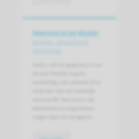
Gegevens in uw dossier
wijzigen, aanvullen of
vernietigen
Vindt u dat de gegevens in uw
dossier feitelijk onjuist,
onvolledig, niet relevant of in
strijd zijn met een wettelijk
voorschrift? Dan kunt u de
behandelend zorgverlener
vragen deze te corrigeren.
lees meer