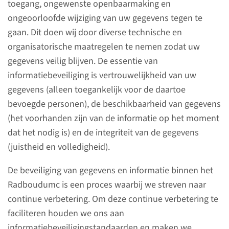
toegang, ongewenste openbaarmaking en
voor dat uw persoonlijke
ongeoorloofde wijziging van uw gegevens tegen te
gegevens altijd vertrouwelijk en
gaan. Dit doen wij door diverse technische en
in overeenstemming met de
organisatorische maatregelen te nemen zodat uw
privacywetgeving worden
gegevens veilig blijven. De essentie van
behandeld. We streven er naar
informatiebeveiliging is vertrouwelijkheid van uw
om de privacy van patiënten,
gegevens (alleen toegankelijk voor de daartoe
bezoekers en medewerkers zo
bevoegde personen), de beschikbaarheid van gegevens
goed mogelijk te waarborgen.
(het voorhanden zijn van de informatie op het moment
dat het nodig is) en de integriteit van de gegevens
(juistheid en volledigheid).
Social media
De beveiliging van gegevens en informatie binnen het
Uiteraard mag u via social
Radboudumc is een proces waarbij we streven naar
media laten weten wat u van
continue verbetering. Om deze continue verbetering te
het Radboudumc vindt. U mag
faciliteren houden we ons aan
echter niet zomaar foto’s of
informatiebeveiligingstandaarden en maken we