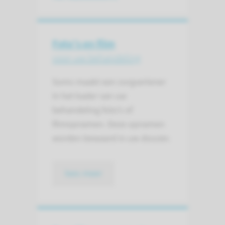
Foto's en film
voor uw behandeling
Soms maakt een zorgverlener
in het kader van uw
behandeling foto’s of
filmopnamen. Deze opnamen
worden bewaard in uw dossier.
lees meer