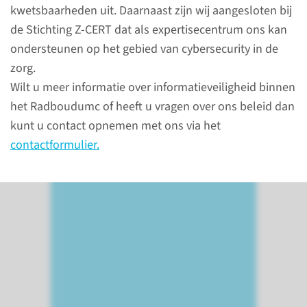
aan de personen die u
kwetsbaarheden uit. Daarnaast zijn wij aangesloten bij
fotografeert, filmt of opneemt.
de Stichting Z-CERT dat als expertisecentrum ons kan
Vertel er ook bij wat u met de
ondersteunen op het gebied van cybersecurity in de
foto, film of geluidsopname
zorg.
wilt doen.
Wilt u meer informatie over informatieveiligheid binnen
het Radboudumc of heeft u vragen over ons beleid dan
kunt u contact opnemen met ons via het
lees meer
contactformulier.