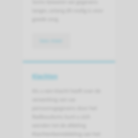
Soms bewaren we gegevens
langer, zolang dit nodig is voor
goede zorg.
lees meer
Klachten
Als u een klacht heeft over de
verwerking van uw
persoonsgegevens door het
Radboudumc kunt u zich
wenden tot de afdeling
Klachtenbemiddeling van het