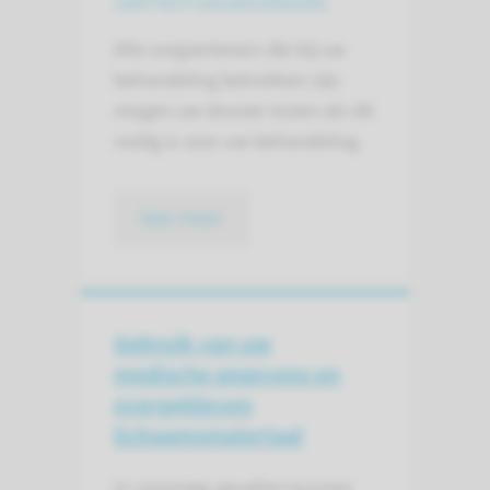
Alle zorgverleners die bij uw
behandeling betrokken zijn
mogen uw dossier inzien als dit
nodig is voor uw behandeling.
lees meer
Gebruik van uw
medische gegevens en
overgebleven
lichaams­materiaal
In sommige gevallen kunnen