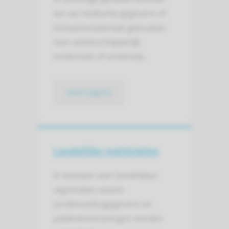
we uw medische gegevens of
lichaamsmateriaal gebruiken
voor wetenschappelijk
onderzoek of onderwijs.
naar pagina
Landelijke registraties
Er bestaan veel (landelijke)
registraties waarin
(onderzoeks)gegevens en
patiëntenervaringen worden