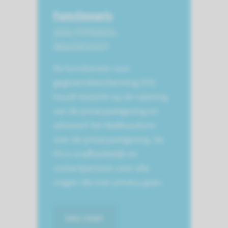
Functionaris
voor gegevens­
bescherming
De functionaris voor
gegevensbescherming (FG)
houdt toezicht op de naleving
van de privacywetgeving en
adviseert het Radboudumc
over de privacywetgeving. De
FG is onafhankelijk en
contactpersoon voor alle
vragen die over privacy gaan.
lees meer