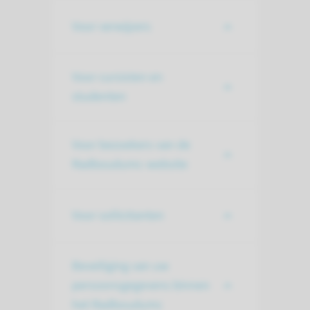
Voor verwijzers
Voor cursisten en
studenten
Voor bezoekers van de
Radboudumc-website
Voor sollicitanten
Beveiliging van uw
persoonsgegevens binnen
het Radboudumc