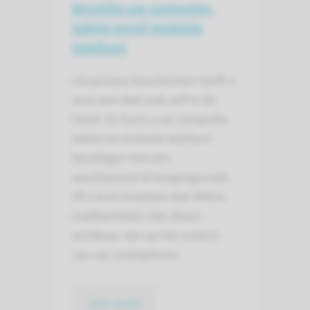
Beveilig uw computer,
tablet en/of mobiele
telefoon
Uw privacy beschermen heeft u
voor een deel ook zelf in de
hand. Zo kunt u uw computer,
tablet en mobiele telefoon
beveiligen met een
wachtwoord of toegangscode.
Of u kunt instellen dat SMS/e-
mailberichten niet direct
zichtbaar zijn op het scherm
van uw smartphone.
lees meer