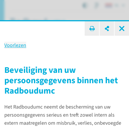
NL
ik zoek ...
Voorlezen
Privacy
Beveiliging van uw
persoonsgegevens binnen het
Patiëntenzorg
Rechten en plichten
Privacy
Radboudumc
Over privacy
Het Radboudumc neemt de bescherming van uw
persoonsgegevens serieus en treft zowel intern als
Het Radboudumc respecteert
extern maatregelen om misbruik, verlies, onbevoegde
uw privacy en draagt er zorg