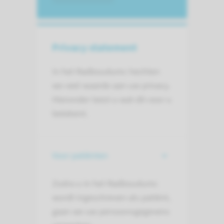
Privacy statement
In het Radboudumc hechten
we veel waarde aan uw privacy.
Hieronder leest u wat dit voor u
betekent.
Voor patiënten
Zodra u in het Radboudumc
wordt ingeschreven als patiënt,
gaan we uw persoonsgegevens