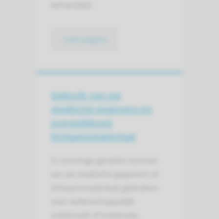
behandeld.
naar pagina
Gebruik van uw
medische gegevens en
overgebleven
lichaams­materiaal
In sommige gevallen kunnen
we uw medische gegevens of
lichaamsmateriaal gebruiken
voor wetenschappelijk
onderzoek of onderwijs.