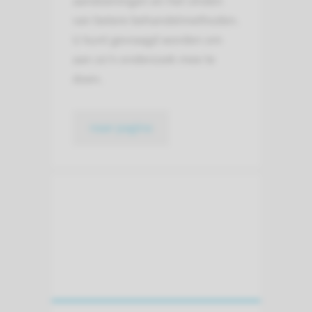
aandoeningen en het vinden
van betere behandelmethoden.
U kunt gevraagd worden om
aan zo’n onderzoek mee te
doen.
naar pagina