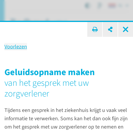
NL
ik zoek ...
Voorlezen
Rechten en plichten
Geluidsopname maken
van het gesprek met uw
Patiëntenzorg
Rechten en plichten
zorgverlener
Rechten
Tijdens een gesprek in het ziekenhuis krijgt u vaak veel
informatie te verwerken. Soms kan het dan ook fijn zijn
U heeft bepaalde rechten als
om het gesprek met uw zorgverlener op te nemen en
patiënt. Deze zijn vastgelegd in