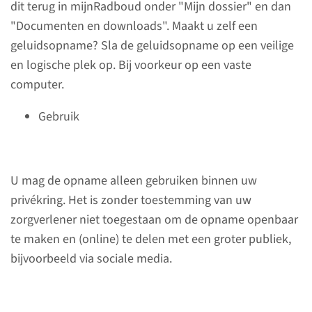
dit terug in mijnRadboud onder "Mijn dossier" en dan
lees de huisregels
"Documenten en downloads". Maakt u zelf een
geluidsopname? Sla de geluidsopname op een veilige
en logische plek op. Bij voorkeur op een vaste
computer.
Toestemming geven
voor de behandeling
Gebruik
Een arts of andere zorgverlener
mag u niet behandelen zonder
U mag de opname alleen gebruiken binnen uw
uw toestemming. U beslist zelf
privékring. Het is zonder toestemming van uw
of u een specifiek onderzoek of
zorgverlener niet toegestaan om de opname openbaar
een specifieke behandeling wel
te maken en (online) te delen met een groter publiek,
of niet wilt.
bijvoorbeeld via sociale media.
lees meer