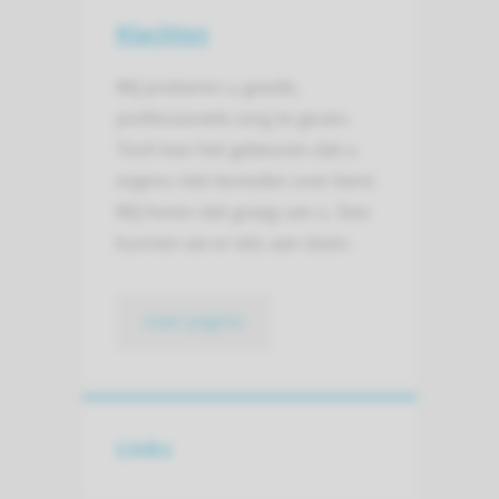
Klachten
Wij proberen u goede,
professionele zorg te geven.
Toch kan het gebeuren dat u
ergens niet tevreden over bent.
Wij horen dat graag van u. Dan
kunnen we er iets aan doen.
naar pagina
Links