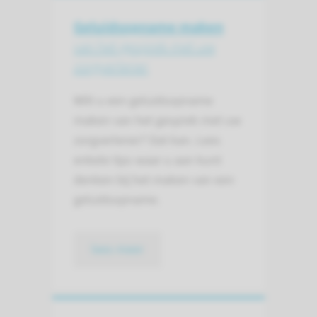
Geluidsopname maken
van het gesprek met uw
zorgverlener
Wilt u een geluidsopname
maken van het gesprek met uw
zorgverlener? Dat kan. Lees
enkele tips waar u aan kunt
denken bij het maken van een
geluidsopname.
lees meer