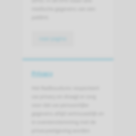
(EPD). In dit EPD staan alle
medische gegevens van een
patiënt.
naar pagina
Privacy
Het Radboudumc respecteert
uw privacy en draagt er zorg
voor dat uw persoonlijke
gegevens altijd vertrouwelijk en
in overeenstemming met de
privacywetgeving worden