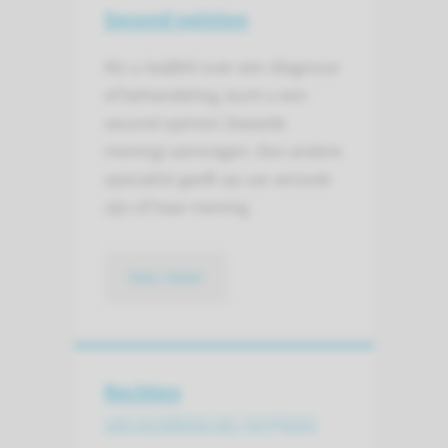
Second opinion
Als u twijfelt over een diagnose
of behandeling, kunt u een
second opinion (tweede
mening) aanvragen. Een andere
specialist geeft op uw verzoek
zijn of haar mening.
lees meer
Rechten
van kinderen en jongeren