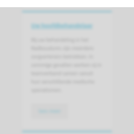
Uw hoofd­behandelaar
Bij uw behandeling in het
Radboudumc zijn meerdere
zorgverleners betrokken. In
sommige gevallen werken zij in
teamverband samen vanuit
hun verschillende medische
specialismen.
lees meer