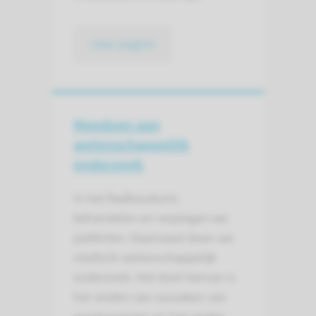
naar pagina
Meedoen aan
wetenschap­pelijk
onderzoek
In het Radboudumc
behandelen en verplegen we
patiënten. Daarnaast doen we
medisch-wetenschappelijk
onderzoek. Het doel hiervan is
het vinden van oorzaken van