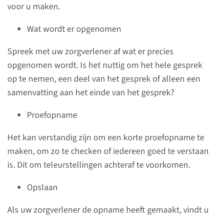
voor u maken.
Wat wordt er opgenomen
lees meer
Spreek met uw zorgverlener af wat er precies
opgenomen wordt. Is het nuttig om het hele gesprek
op te nemen, een deel van het gesprek of alleen een
Huisregels
samenvatting aan het einde van het gesprek?
Radboudumc
Proefopname
Iedereen is welkom in het
Het kan verstandig zijn om een korte proefopname te
Radboudumc. In ons huis
maken, om zo te checken of iedereen goed te verstaan
gelden wel enkele regels. Ze
is. Dit om teleurstellingen achteraf te voorkomen.
zijn bedoeld om het verblijf
voor iedereen zo veilig en
Opslaan
prettig mogelijk te maken.
Als uw zorgverlener de opname heeft gemaakt, vindt u