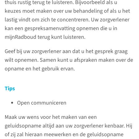
thuis rustig terug te luisteren. Bijvoorbeeld als u
de wet. Bijvoorbeeld het recht
keuzes moet maken over uw behandeling of als u het
op begrijpelijke informatie over
lastig vindt om zich te concentreren. Uw zorgverlener
uw zorg.
kan een gespreksamenvatting opnemen die u in
mijnRadboud terug kunt luisteren.
lees meer
Geef bij uw zorgverlener aan dat u het gesprek graag
wilt opnemen. Samen kunt u afspraken maken over de
opname en het gebruik ervan.
Plichten
Tips
Naast rechten heeft u ook
bepaalde plichten. Zo
Open communiceren
verwachten wij bijvoorbeeld
Maak uw wens voor het maken van een
dat u de zorgverlener
geluidsopname altijd aan uw zorgverlener kenbaar. Hij
informeert over belangrijke
of zij zal hieraan meewerken en de geluidsopname
zaken.