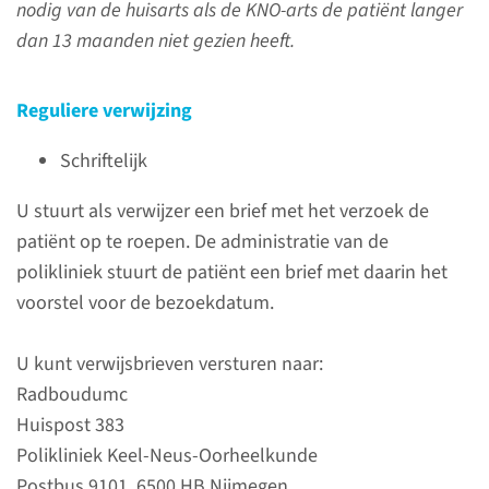
nodig van de huisarts als de KNO-arts de patiënt langer
Perifere KNO-artsen of andere
dan 13 maanden niet gezien heeft.
medisch specialisten kunnen
patiënten verwijzen naar de
Reguliere verwijzing
afdeling Keel-Neus-
Oorheelkunde.
Schriftelijk
U stuurt als verwijzer een brief met het verzoek de
lees meer
patiënt op te roepen. De administratie van de
polikliniek stuurt de patiënt een brief met daarin het
voorstel voor de bezoekdatum.
Telefoon­nummers
U kunt verwijsbrieven versturen naar:
Radboudumc
lees meer
Huispost 383
Polikliniek Keel-Neus-Oorheelkunde
Postbus 9101, 6500 HB Nijmegen