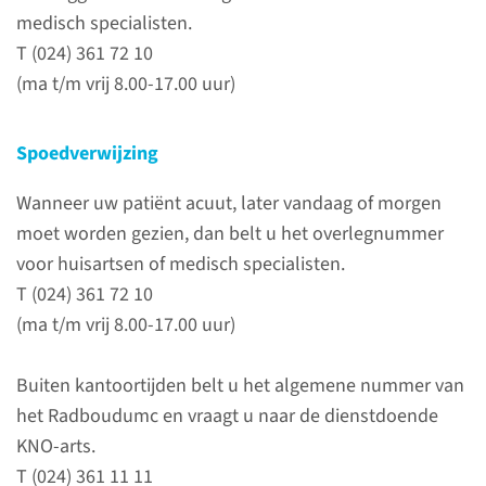
medisch specialisten.
doorverwijzen. Op een aantal
T (024) 361 72 10
aandachtsgebieden zijn wij
(ma t/m vrij 8.00-17.00 uur)
gespecialiseerd:
Erfelijke slechthorendheid
Spoedverwijzing
(Hearing & Genes)
Implanteerbare
Wanneer uw patiënt acuut, later vandaag of morgen
hoortoestellen (Hearing &
moet worden gezien, dan belt u het overlegnummer
Implants)
voor huisartsen of medisch specialisten.
Hoofd-Hals Oncologie
T (024) 361 72 10
Aangezichtschirurgie
(ma t/m vrij 8.00-17.00 uur)
Audiologie en
Vestibulologie
Buiten kantoortijden belt u het algemene nummer van
Schedelbasispathologie
het Radboudumc en vraagt u naar de dienstdoende
KNO-arts.
T (024) 361 11 11