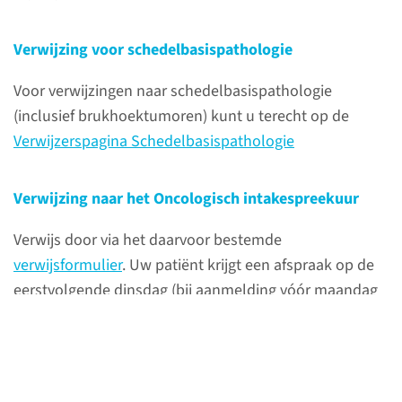
Verwijzing voor schedelbasispathologie
Voor verwijzingen naar schedelbasispathologie
(inclusief brukhoektumoren) kunt u terecht op de
Verwijzerspagina Schedelbasispathologie
Verwijzing naar het Oncologisch intakespreekuur
Verwijs door via het daarvoor bestemde
verwijsformulier
. Uw patiënt krijgt een afspraak op de
Menu
eerstvolgende dinsdag (bij aanmelding vóór maandag
13.00 uur). De administratie van de polikliniek belt aan
het einde van de week met de patiënt om de afspraak
door te geven en waar nodig toe te lichten.