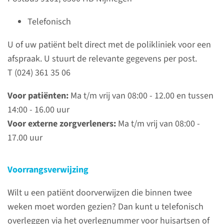
Telefonisch
Adressen
en routenummers
U of uw patiënt belt direct met de polikliniek voor een
afspraak. U stuurt de relevante gegevens per post.
Bekijk ons bezoekadres,
T (024) 361 35 06
postadres en onze
routenummers.
Voor patiënten:
Ma t/m vrij van 08:00 - 12.00 en tussen
14:00 - 16.00 uur
Voor externe zorgverleners:
Ma t/m vrij van 08:00 -
lees meer
17.00 uur
Voorrangsverwijzing
Specialisaties
Wilt u een patiënt doorverwijzen die binnen twee
weken moet worden gezien? Dan kunt u telefonisch
U kunt alle patiënten met
overleggen via het overlegnummer voor huisartsen of
klachten op het KNO-gebied