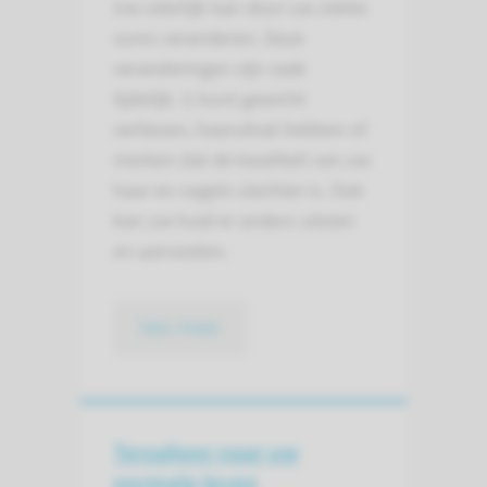
Uw uiterlijk kan door uw ziekte
soms veranderen. Deze
veranderingen zijn vaak
tijdelijk. U kunt gewicht
verliezen, haaruitval hebben of
merken dat de kwaliteit van uw
haar en nagels slechter is. Ook
kan uw huid er anders uitzien
en aanvoelen.
lees meer
Terugkeer naar uw
normale leven