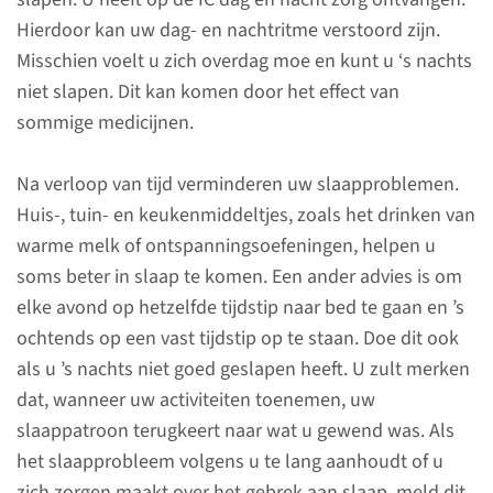
Hierdoor kan uw dag- en nachtritme verstoord zijn.
Misschien voelt u zich overdag moe en kunt u ‘s nachts
niet slapen. Dit kan komen door het effect van
sommige medicijnen.
Over het herstel
Na verloop van tijd verminderen uw slaapproblemen.
Huis-, tuin- en keukenmiddeltjes, zoals het drinken van
Na uw opname op de afdeling
warme melk of ontspanningsoefeningen, helpen u
Intensive Care (IC) of Medium
soms beter in slaap te komen. Een ander advies is om
Care (MC), kan het een tijd
elke avond op hetzelfde tijdstip naar bed te gaan en ’s
duren voordat u goed hersteld
ochtends op een vast tijdstip op te staan. Doe dit ook
bent. U kunt lichamelijke en
als u ’s nachts niet goed geslapen heeft. U zult merken
geestelijke klachten hebben en
dat, wanneer uw activiteiten toenemen, uw
problemen ervaren die uw
slaappatroon terugkeert naar wat u gewend was. Als
vooruitgang kunnen
het slaapprobleem volgens u te lang aanhoudt of u
beïnvloeden.
zich zorgen maakt over het gebrek aan slaap, meld dit