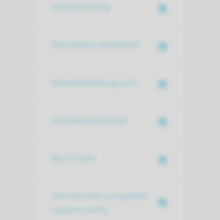
Hersenstichting
Spierziekten Nederland
Gezondheidszorgcoach
Sint Maartenskliniek
My ICU Care
The intensive care patient
support charity