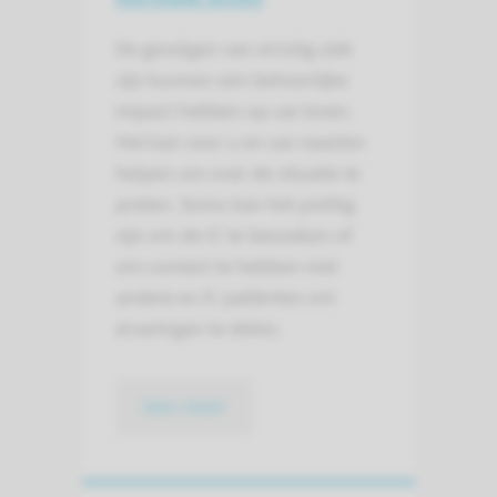
De gevolgen van ernstig ziek
zijn kunnen een behoorlijke
impact hebben op uw leven.
Het kan voor u en uw naasten
helpen om over de situatie te
praten. Soms kan het prettig
zijn om de IC te bezoeken of
om contact te hebben met
andere ex IC patiënten om
ervaringen te delen.
lees meer