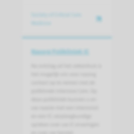
Society of Critical Care
Medicine
Nazorg Polikliniek IC
Na ontslag uit het ziekenhuis is
het mogelijk om voor nazorg
contact op te nemen met de
polikliniek Intensive Care. Op
deze polikliniek kunnen u en
uw naaste met een intensivist
en een IC-verpleegkundige
spreken over uw IC ervaringen
en over uw herstel.