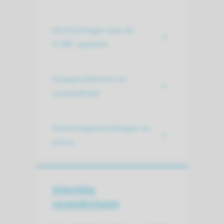
Herinneringen aan de
IC/MC opname
Slaapproblemen en
verwardheid
Stemmingswisselingen en
stress
Uiterlijke
veranderingen