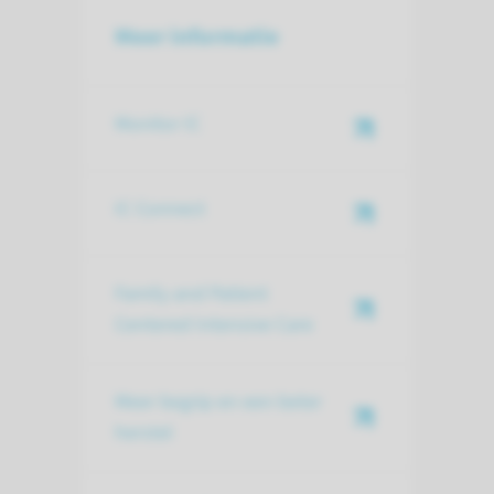
Meer informatie
Monitor IC
IC Connect
Family and Patient
Centered Intensive Care
Meer begrip en een beter
herstel