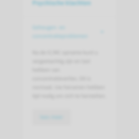
Psychische klachten
Geheugen- en
concentratieproblemen
Na de IC/MC opname kunt u
vergeetachtig zijn en last
hebben van
concentratieverlies. Dit is
normaal. Uw hersenen hebben
tijd nodig om zich te herstellen.
lees meer