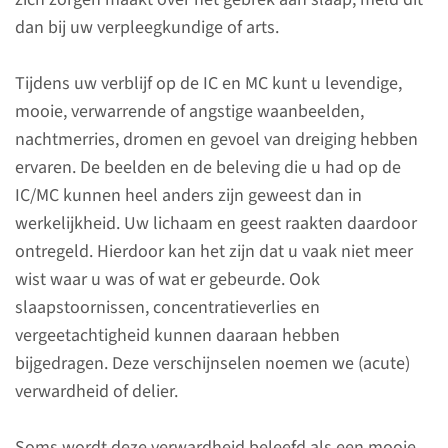
dan bij uw verpleegkundige of arts.
lees meer
Tijdens uw verblijf op de IC en MC kunt u levendige,
mooie, verwarrende of angstige waanbeelden,
nachtmerries, dromen en gevoel van dreiging hebben
ervaren. De beelden en de beleving die u had op de
IC/MC kunnen heel anders zijn geweest dan in
werkelijkheid. Uw lichaam en geest raakten daardoor
ontregeld. Hierdoor kan het zijn dat u vaak niet meer
wist waar u was of wat er gebeurde. Ook
slaapstoornissen, concentratieverlies en
vergeetachtigheid kunnen daaraan hebben
Post Intensive Care
bijgedragen. Deze verschijnselen noemen we (acute)
Syndroom
verwardheid of delier.
video van IC Connect
Soms wordt deze verwardheid beleefd als een mooie