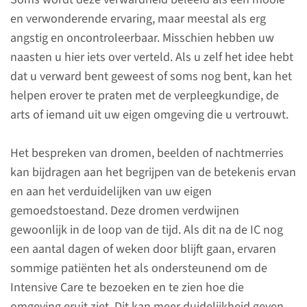
en verwonderende ervaring, maar meestal als erg
Lichamelijke klachten
angstig en oncontroleerbaar. Misschien hebben uw
naasten u hier iets over verteld. Als u zelf het idee hebt
dat u verward bent geweest of soms nog bent, kan het
Vermoeidheid
helpen erover te praten met de verpleegkundige, de
arts of iemand uit uw eigen omgeving die u vertrouwt.
Vermoeidheid en gebrek aan
energie komen voor bij alle
Het bespreken van dromen, beelden of nachtmerries
patiënten na ontslag van de IC.
kan bijdragen aan het begrijpen van de betekenis ervan
Deze klachten zijn normaal en
en aan het verduidelijken van uw eigen
nemen af in de loop van de tijd.
gemoedstoestand. Deze dromen verdwijnen
Dit kan een half jaar tot een jaar
gewoonlijk in de loop van de tijd. Als dit na de IC nog
duren.
een aantal dagen of weken door blijft gaan, ervaren
sommige patiënten het als ondersteunend om de
Intensive Care te bezoeken en te zien hoe die
lees meer
omgeving eruit ziet. Dit kan meer duidelijkheid geven