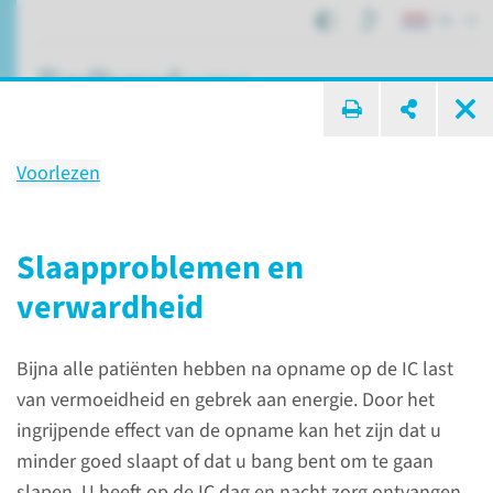
NL
ik zoek ...
Voorlezen
Uw herstel
na een IC opname
Slaapproblemen en
verwardheid
Afdelingen, specialismen en zorglocaties
Bijna alle patiënten hebben na opname op de IC last
Intensive Care
Uw herstel
van vermoeidheid en gebrek aan energie. Door het
ingrijpende effect van de opname kan het zijn dat u
minder goed slaapt of dat u bang bent om te gaan
slapen. U heeft op de IC dag en nacht zorg ontvangen.