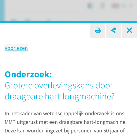
NL
ik zoek ...
Voorlezen
Specialisme
Mobiel Medisch Team (MMT)
Onderzoek:
Grotere overlevingskans door
draagbare hart-longmachine?
Afdelingen, specialismen en zorglocaties
Mobiel Medisch Team (MMT)
In het kader van wetenschappelijk onderzoek is ons
MMT uitgerust met een draagbare hart-longmachine.
Deze kan worden ingezet bij personen van 50 jaar of