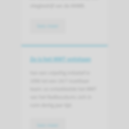
vliegbedrijf van de ANWB.
lees meer
Zo is het MMT ontstaan
Van een vrijwillig initiatief in
1996 tot een 24/7 inzetbaar
team: zo ontwikkelde het MMT
van het Radboudumc zich in
ruim dertig jaar tijd.
lees meer