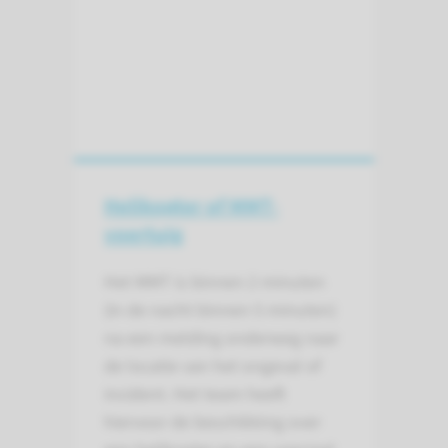
Helikopter of MMT-
voertuig
Het MMT is binnen 2 minuten
(in de nacht binnen 5 minuten)
na een melding onderweg naar
de locatie van het ongeval of
incident. Het team heeft
hiervoor de beschikking over