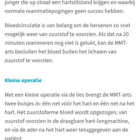
jonger die op straat een hartstilstand krijgen en waarbij
normale reanimatiepogingen geen succes hebben.
Bloedcirculatie is van belang om de hersenen zo snel
mogelijk weer van zuurstof te voorzien. Als dat na 20
minuten reanimeren nog niet is gelukt, kan de MMT-
Over het Mobiel
arts besluiten het bloed buiten het lichaam van
Medisch Team
zuurstof te voorzien.
Het Mobiel Medisch Team
Kleine operatie
wordt ingezet wanneer er snel
specialistische zorg nodig is na
Met een kleine operatie via de lies brengt de MMT-arts
het bellen met 112.
twee buisjes in: één net vóór het hart en één net na het
hart. Het zuurstofarme bloed wordt opgezogen, van
lees meer
zuurstof voorzien in de draagbare hart-longmachine,
en via de ader na het hart weer teruggegeven aan de
patiënt.