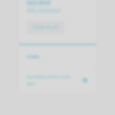
Fact sheet
MMT Nederland
bekijk de pdf
Links
Spreekbeurtinformatie
MMT