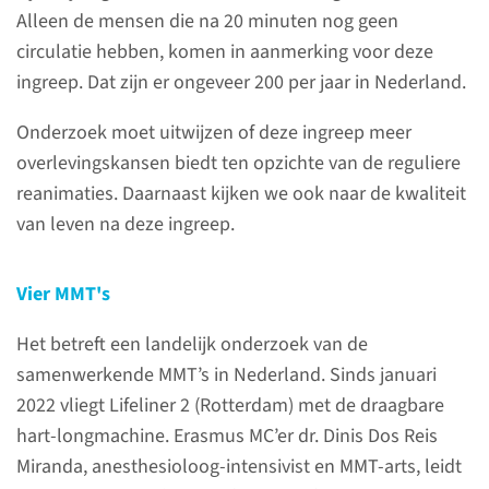
Alleen de mensen die na 20 minuten nog geen
MMT Nederland.
circulatie hebben, komen in aanmerking voor deze
ingreep. Dat zijn er ongeveer 200 per jaar in Nederland.
naar MMT NL
Onderzoek moet uitwijzen of deze ingreep meer
overlevingskansen biedt ten opzichte van de reguliere
reanimaties. Daarnaast kijken we ook naar de kwaliteit
Meer informatie?
van leven na deze ingreep.
Wilt u meer informatie? Neem
Vier MMT's
dan contact op met het
secretariaat.
Het betreft een landelijk onderzoek van de
samenwerkende MMT’s in Nederland. Sinds januari
2022 vliegt Lifeliner 2 (Rotterdam) met de draagbare
lees meer
hart-longmachine. Erasmus MC’er dr. Dinis Dos Reis
Miranda, anesthesioloog-intensivist en MMT-arts, leidt