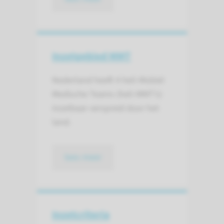
Inzetgebied MMT
Nederland heeft 4 heli-Mobiel
Medische Teams (heli-MMT’s)
inzetbaar verspreid door het
land.
lees meer
Inzetcriteria