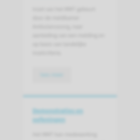
Inzet van het MMT gebeurt
door de meldkamer
Ambulancezorg, naar
aanleiding van een melding en
op basis van landelijke
inzetcriteria.
lees meer
Demonstraties en
oefeningen
Het MMT kan medewerking