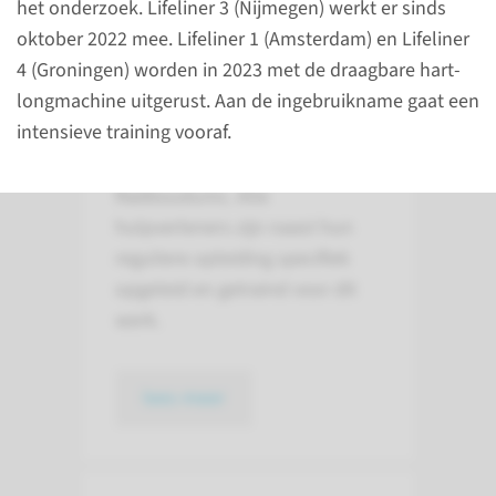
het onderzoek. Lifeliner 3 (Nijmegen) werkt er sinds
oktober 2022 mee. Lifeliner 1 (Amsterdam) en Lifeliner
Samenstelling
4 (Groningen) worden in 2023 met de draagbare hart-
van het MMT
longmachine uitgerust. Aan de ingebruikname gaat een
intensieve training vooraf.
De artsen en verpleegkundigen
zijn in dienst van het
Radboudumc. Alle
hulpverleners zijn naast hun
reguliere opleiding specifiek
opgeleid en getraind voor dit
werk.
lees meer