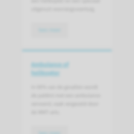
een helikopter en een speciaal
uitgerust voorrangsvoertuig.
lees meer
Ambulance of
helikopter
In 90% van de gevallen wordt
de patiënt met een ambulance
vervoerd, vaak vergezeld door
de MMT-arts.
lees meer