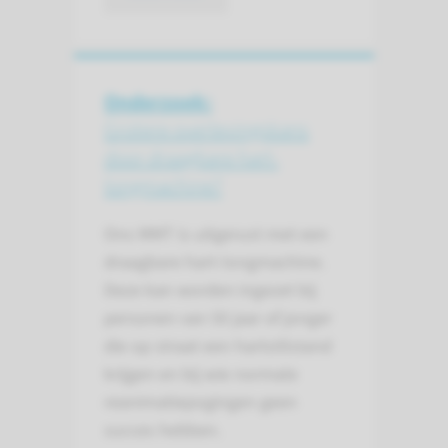
Onderzoek:
Grotere overlevingskans
door draagbare hart-
longmachine?
Ons MMT is uitgerust met een
draagbare hart-longmachine.
Deze kan worden ingezet bij
personen van 50 jaar of jonger
die op straat een hartstilstand
krijgen en bij wie normale
reanimatiepogingen geen
succes hebben.