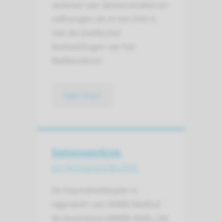
verlenen aan demonstraties en
oefeningen als er een link is
met de (medische)
doelstellingen van het
Radboudumc.
lees meer
Samenwerking
en gerelateerde sites
De traumahelikopter is
eigendom van ANWB Medical
Air Assistance (ANWB-MAA), het