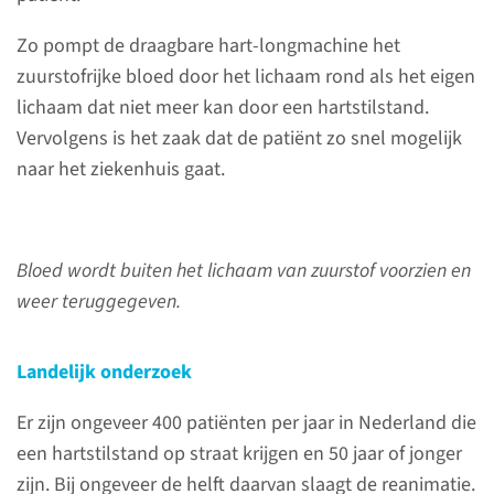
Zo pompt de draagbare hart-longmachine het
Contact
zuurstofrijke bloed door het lichaam rond als het eigen
lichaam dat niet meer kan door een hartstilstand.
Afdeling Mobiel Medisch Team
Vervolgens is het zaak dat de patiënt zo snel mogelijk
Secretariaat
naar het ziekenhuis gaat.
(0413) 27 50 61
Bloed wordt buiten het lichaam van zuurstof voorzien en
contactformulier
weer teruggegeven.
Landelijk onderzoek
Mobiel Medisch Team
Er zijn ongeveer 400 patiënten per jaar in Nederland die
een hartstilstand op straat krijgen en 50 jaar of jonger
Het Mobiel Medisch Team
zijn. Bij ongeveer de helft daarvan slaagt de reanimatie.
Nijmegen is onderdeel van