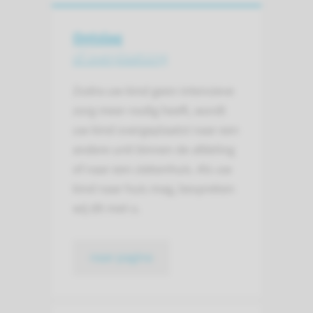
Ontslag
of overplaatsing
Zodra uw kind geen intensieve
zorg meer nodig heeft, wordt
uw kind overgeplaatst naar een
andere unit binnen de afdeling
of naar een ziekenhuis. Als uw
kind naar huis mag, bespreken
wij dit met u.
naar pagina