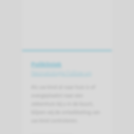
Polikliniek
Neonatologie Follow-up
Als uw kind al naar huis is of
overgeplaatst naar een
ziekenhuis bij u in de buurt,
blijven wij de ontwikkeling van
uw kind controleren.