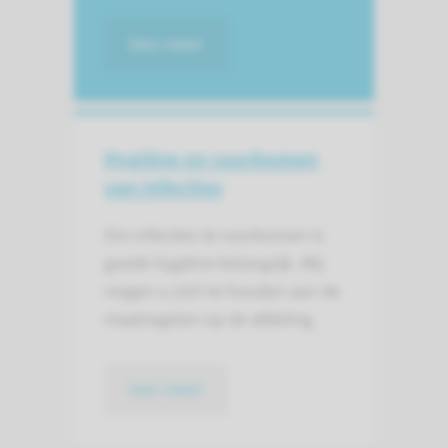
lees meer
Hygiëne en voorkomen
van infecties
Om infecties te voorkomen is
goede hygiëne belangrijk. Wij
vragen u zich te houden aan de
maatregelen op de afdeling.
lees meer