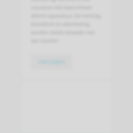
couveuse met daaromheen
allerlei apparatuur. De hartslag,
bloeddruk en ademhaling,
worden steeds bewaakt met
een monitor.
naar pagina