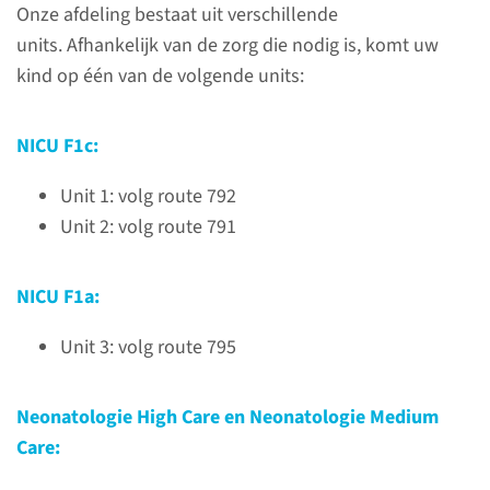
Onze afdeling bestaat uit verschillende
units. Afhankelijk van de zorg die nodig is, komt uw
kind op één van de volgende units:
NICU F1c:
Over de afdeling
Neonatologie
Unit 1: volg route 792
Unit 2: volg route 791
Op de afdeling Neonatologie
behandelen we te vroeg
NICU F1a:
geboren kinderen, kinderen die
tijdens de bevalling in
Unit 3: volg route 795
moeilijkheden zijn geraakt en
kinderen met aangeboren
Neonatologie High Care en Neonatologie Medium
afwijkingen.
Care: