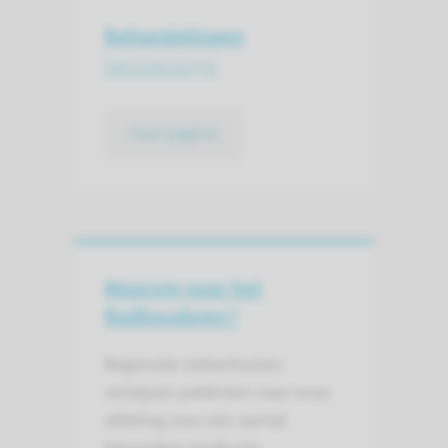
Behandelingen
Neonatologie
naar pagina
Waarom naar het
Radboudumc?
Regionale ziekenhuizen
verwijzen patiënten naar onze
afdeling voor een aantal