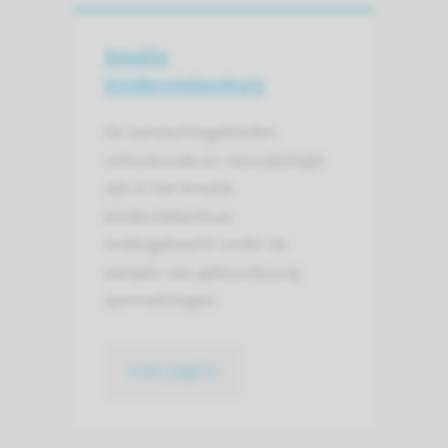
Amalia
kinderziekenhuis
De aandachtsgebieden
verloskunde en neonatologie
zijn in het Amalia
kinderziekenhuis
ondergebracht onder de
paraplu van geboortezorg
(perinatologie).
naar pagina