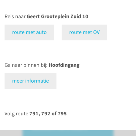
Reis naar
Geert Grooteplein Zuid 10
bekijk route
route met auto
route met OV
Bezoek
Ga naar binnen bij:
Hoofdingang
Ouders zijn 24 uur per dag
welkom bij hun kind. Ander
meer informatie
bezoek is welkom tussen 11.00
uur en 20.00 uur. Op de één
persoonskamers mogen 4
bezoekers met 2 ouders naar
Volg route
791, 792 of 795
binnen, op de zaal is dit 2
bezoekers met 2 ouders.