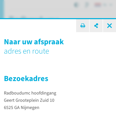
NL
ik zoek ...
Naar uw afspraak
Specialisme
adres en route
Neonatologie
Bezoekadres
Afdelingen, specialismen en zorglocaties
Neonatologie
Radboudumc hoofdingang
Geert Grooteplein Zuid 10
6525 GA Nijmegen