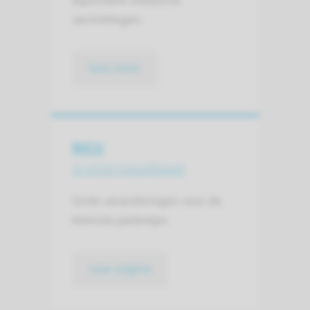
bijzondere medische
verrichtingen.
lees meer
NICU
in onze nieuwbouw
Grote veranderingen voor de
kleinste patiëntjes
naar pagina