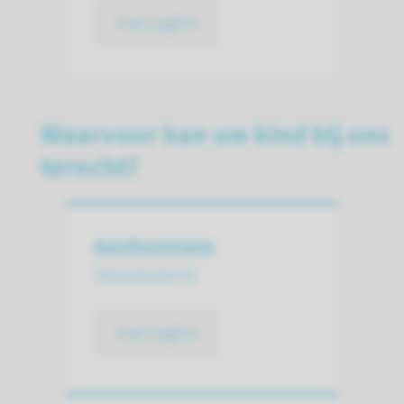
naar pagina
Waarvoor kan uw kind bij ons
terecht?
Aandoeningen
Neonatologie
naar pagina