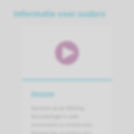
Informatie voor ouders
Opname
Opname op de afdeling
Neonatologie is vaak
onverwacht en emotioneel.
Meestal ligt uw kind in een