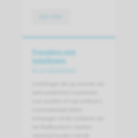
lees meer
Procedure voor
instellingen
bij cryotransport
Instellingen die op verzoek van
(een) patiënt(en) cryosemen,
cryo-eicellen of cryo-embryo’s
(cryomateriaal) willen
ontvangen uit de cryobank van
het Radboudumc moeten
rekening houden met de