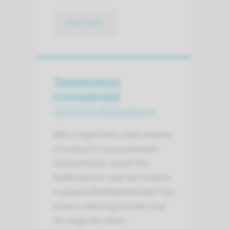
lees meer
Transporteren
cryomateriaal
vanuít het Radboudumc
Wilt u ingevroren zaad, eicellen
of embryo’s (cryomateriaal)
transporteren vanuit het
Radboudumc naar een andere
cryobank/fertiliteitskliniek? Dan
moet u rekening houden met
de volgende zaken.