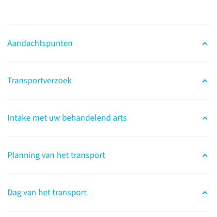
Aandachtspunten
Transportverzoek
Semen, eicellen of
embryo's transporteren
Intake met uw behandelend arts
cryotransport
Planning van het transport
Wilt u voor uw
fertiliteitsbehandeling
ingevroren semen, eicellen of
Dag van het transport
embryo’s transporteren ván of
náár het Radboudumc? Dan