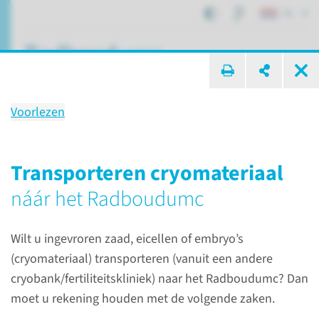
NL
ik zoek ...
Voorlezen
Transport van ingevroren
materiaal
Transporteren cryomateriaal
semen, eicellen of embryo's
náár het Radboudumc
Wilt u ingevroren zaad, eicellen of embryo’s
Afdelingen, specialismen en zorglocaties
(cryomateriaal) transporteren (vanuit een andere
Voortplantingsgeneeskunde
cryobank/fertiliteitskliniek) naar het Radboudumc? Dan
Transport van ingevroren materiaal
moet u rekening houden met de volgende zaken.