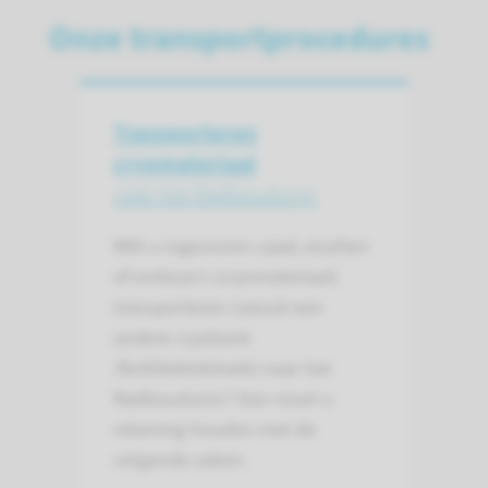
Onze transportprocedures
Transporteren
cryomateriaal
náár het Radboudumc
Wilt u ingevroren zaad, eicellen
of embryo’s (cryomateriaal)
transporteren (vanuit een
andere cryobank
/fertiliteitskliniek) naar het
Radboudumc? Dan moet u
rekening houden met de
volgende zaken.