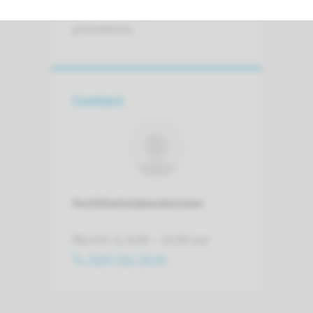
gelden de volgende
procedures.
Contact
Fertiliteitslaboratorium
Ma t/m vr, 8.00 – 15.00 uur
(024) 361 39 84