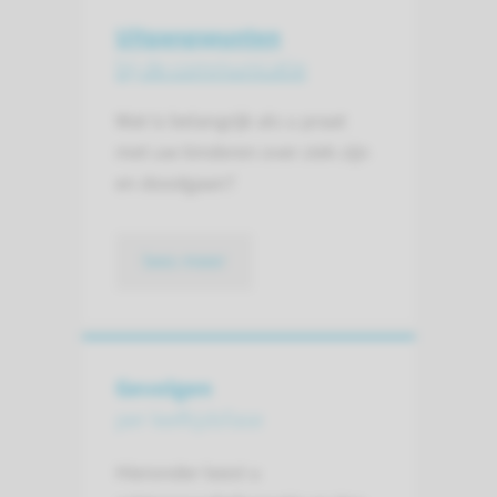
Uitgangspunten
bij de communicatie
Wat is belangrijk als u praat
met uw kinderen over ziek zijn
en doodgaan?
lees meer
Gevolgen
per leeftijdsfase
Hieronder leest u