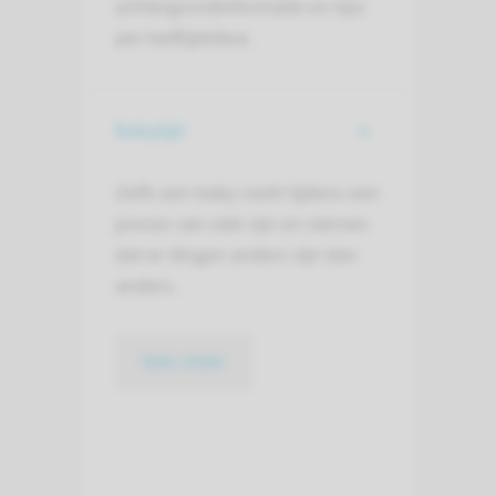
achtergrondinformatie en tips
per leeftijdsfase.
Babytijd
Zelfs een baby voelt tijdens een
proces van ziek zijn en sterven
dat er dingen anders zijn dan
anders.
lees meer