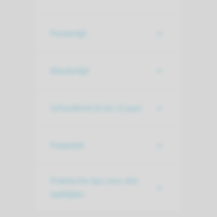
Peutertijd
Kleutertijd
Schoolkind (6 tot 12 jaar)
Puberteit
Praktische tips voor alle
leeftijden