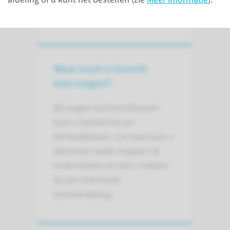
lees meer
Waar kunt u terecht
met vragen?
Bij vragen en/of problemen
kunt u terecht bij uw
behandelteam. Uw team kan u
adviseren welke stappen te
ondernemen en kan u helpen
bij een eventuele
doorverwijzing.