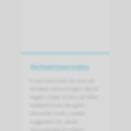
Herinneringen maken
U kunt besluiten om voor uw
kinderen herinneringen vast te
leggen, zodat zij deze op latere
leeftijd kunnen terugzien.
Hieronder vindt u enkele
suggesties om samen
herinneringen te maken.