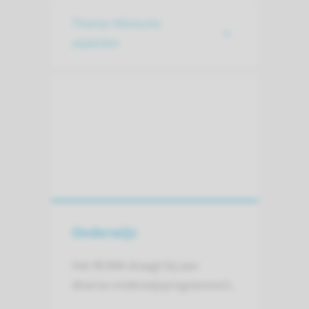
Thema: Klinische
aspecten
Onderwijs
Het RCMM draagt bij aan
diverse onderwijsprogramma’s.