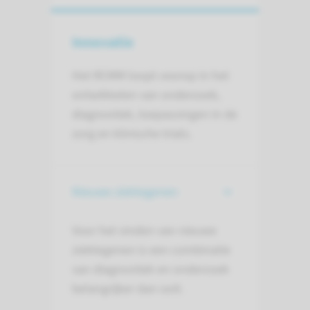
Innovatie
Het RCMM loopt voorop in het
ontwikkelen van onderzoek,
diagnostiek, toepassingen in de
zorg en klinische trials.
Nieuwe ziektegenen
Voor het vinden van nieuwe
ziektegenen is een combinatie
van diagnostiek en onderzoek
belangrijker dan ooit.