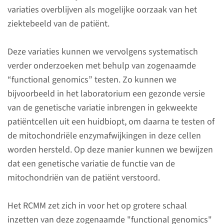
Kinderen
variaties overblijven als mogelijke oorzaak van het
ziektebeeld van de patiënt.
Deze variaties kunnen we vervolgens systematisch
ERN
verder onderzoeken met behulp van zogenaamde
“functional genomics” testen. Zo kunnen we
ERN EURO-NMD
bijvoorbeeld in het laboratorium een gezonde versie
van de genetische variatie inbrengen in gekweekte
patiëntcellen uit een huidbiopt, om daarna te testen of
de mitochondriële enzymafwijkingen in deze cellen
Waar draagt het
worden hersteld. Op deze manier kunnen we bewijzen
expertisecentrum aan bij?
dat een genetische variatie de functie van de
mitochondriën van de patiënt verstoord.
Het RCMM zet zich in voor het op grotere schaal
inzetten van deze zogenaamde "functional genomics"