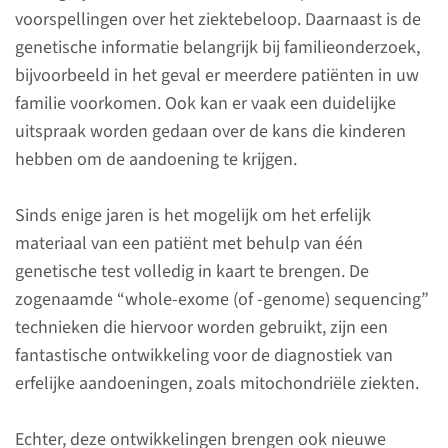
voorspellingen over het ziektebeloop. Daarnaast is de
genetische informatie belangrijk bij familieonderzoek,
bijvoorbeeld in het geval er meerdere patiënten in uw
familie voorkomen. Ook kan er vaak een duidelijke
uitspraak worden gedaan over de kans die kinderen
hebben om de aandoening te krijgen.
Sinds enige jaren is het mogelijk om het erfelijk
Informatie voor
materiaal van een patiënt met behulp van één
researchers
genetische test volledig in kaart te brengen. De
zogenaamde “whole-exome (of -genome) sequencing”
Het Radboudumc
technieken die hiervoor worden gebruikt, zijn een
Expertisecentrum voor Erfelijke
fantastische ontwikkeling voor de diagnostiek van
metabole ziekten doet het
erfelijke aandoeningen, zoals mitochondriële ziekten.
fundamenteel, toegepast en
innovatief onderzoek naar
Echter, deze ontwikkelingen brengen ook nieuwe
mitochondriën en