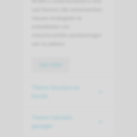
RCMM is onderverdeeld in drie
sub thema's die samenwerken
nieuwe strategieën te
ontwikkelen om
mitochondriële aandoeningen
aan te pakken.
lees meer
Thema: Structuur en
functie
Thema: Cellulaire
gevolgen