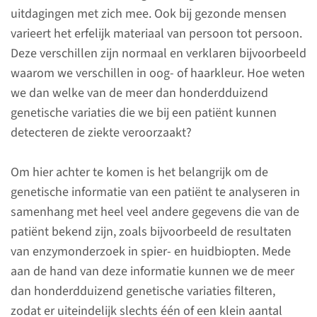
uitdagingen met zich mee. Ook bij gezonde mensen
mitochondriële stoornissen.
varieert het erfelijk materiaal van persoon tot persoon.
Ook draagt het bij aan diverse
Deze verschillen zijn normaal en verklaren bijvoorbeeld
onderwijsprogramma’s.
waarom we verschillen in oog- of haarkleur. Hoe weten
we dan welke van de meer dan honderdduizend
genetische variaties die we bij een patiënt kunnen
Contact
detecteren de ziekte veroorzaakt?
Om hier achter te komen is het belangrijk om de
Volwassenen
genetische informatie van een patiënt te analyseren in
samenhang met heel veel andere gegevens die van de
(024) 361 65 04
patiënt bekend zijn, zoals bijvoorbeeld de resultaten
van enzymonderzoek in spier- en huidbiopten. Mede
stuur e-mail
aan de hand van deze informatie kunnen we de meer
dan honderdduizend genetische variaties filteren,
zodat er uiteindelijk slechts één of een klein aantal