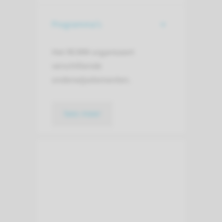
Programma's
Het RCMM organiseert
verschillende
onderwijselementen.
lees meer