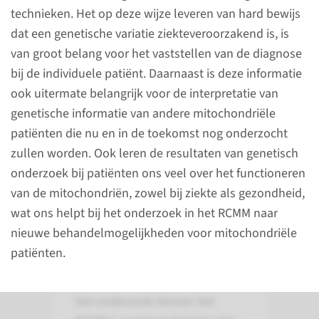
technieken. Het op deze wijze leveren van hard bewijs
dat een genetische variatie ziekteveroorzakend is, is
van groot belang voor het vaststellen van de diagnose
bij de individuele patiënt. Daarnaast is deze informatie
ook uitermate belangrijk voor de interpretatie van
Wetenschap
genetische informatie van andere mitochondriële
patiënten die nu en in de toekomst nog onderzocht
Het RCMM doet fundamenteel
zullen worden. Ook leren de resultaten van genetisch
en toegepast onderzoek naar
onderzoek bij patiënten ons veel over het functioneren
mitochondriën en
van de mitochondriën, zowel bij ziekte als gezondheid,
mitochondriële stoornissen.
wat ons helpt bij het onderzoek in het RCMM naar
nieuwe behandelmogelijkheden voor mitochondriële
patiënten.
Inleiding
Het onderzoek binnen het