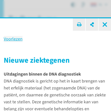
NL
ik zoek ...
Voorlezen
Radboudumc
Expertisecentrum voor
Nieuwe ziektegenen
Erfelijke metabole ziekten
informatie voor researchers
Uitdagingen binnen de DNA diagnostiek
DNA diagnostiek is gericht op het in kaart brengen van
het erfelijk materiaal (het zogenaamde DNA) van de
patiënt, om daarmee de genetische oorzaak van ziekte
Expertisecentra
Erfelijke Metabole Ziekten
vast te stellen. Deze genetische informatie kan van
Radboudumc Expertisecentrum voor Erfelijke metabole ziekten
belang zijn voor eventuele behandelopties en