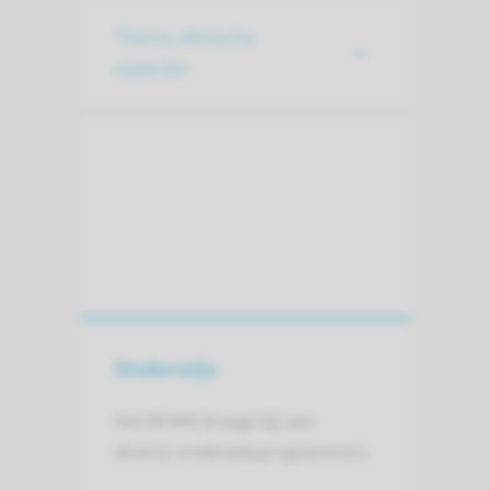
Thema: Klinische
aspecten
Onderwijs
Het RCMM draagt bij aan
diverse onderwijsprogramma’s.