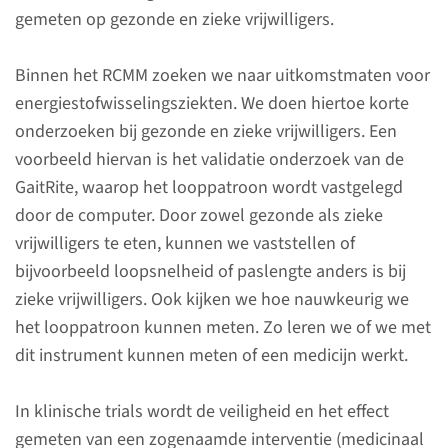
gemeten op gezonde en zieke vrijwilligers.
mitochondriële stoornissen.
Ook draagt het bij aan diverse
Binnen het RCMM zoeken we naar uitkomstmaten voor
onderwijsprogramma’s.
energiestofwisselingsziekten. We doen hiertoe korte
onderzoeken bij gezonde en zieke vrijwilligers. Een
voorbeeld hiervan is het validatie onderzoek van de
Contact
GaitRite, waarop het looppatroon wordt vastgelegd
door de computer. Door zowel gezonde als zieke
vrijwilligers te eten, kunnen we vaststellen of
Volwassenen
bijvoorbeeld loopsnelheid of paslengte anders is bij
zieke vrijwilligers. Ook kijken we hoe nauwkeurig we
(024) 361 65 04
het looppatroon kunnen meten. Zo leren we of we met
dit instrument kunnen meten of een medicijn werkt.
stuur e-mail
In klinische trials wordt de veiligheid en het effect
gemeten van een zogenaamde interventie (medicinaal