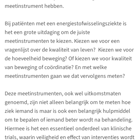
meetinstrument hebben.
Bij patiënten met een energiestofwisselingsziekte is
het een grote uitdaging om de juiste
meetinstrumenten te kiezen. Kiezen we voor een
vragenlijst over de kwaliteit van leven? Kiezen we voor
de hoeveelheid beweging? Of kiezen we voor kwaliteit
van beweging of coördinatie? En met welke
Informatie voor
meetinstrumenten gaan we dat vervolgens meten?
researchers
Deze meetinstrumenten, ook wel uitkomstmaten
Het Radboudumc
genoemd, zijn niet alleen belangrijk om te meten hoe
Expertisecentrum voor Erfelijke
ziek iemand is maar is ook een belangrijk hulpmiddel
metabole ziekten doet het
om te bepalen of iemand beter wordt na behandeling.
fundamenteel, toegepast en
Hiermee is het een essentieel onderdeel van klinische
innovatief onderzoek naar
trials, waarin veiligheid en effect van interventies wordt
mitochondriën en