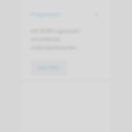
Programma's
Het RCMM organiseert
verschillende
onderwijselementen.
lees meer