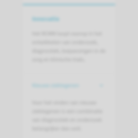
Innovatie
Het RCMM loopt voorop in het
ontwikkelen van onderzoek,
diagnostiek, toepassingen in de
zorg en klinische trials.
Nieuwe ziektegenen
Voor het vinden van nieuwe
ziektegenen is een combinatie
van diagnostiek en onderzoek
belangrijker dan ooit.