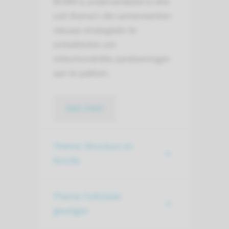
RCMM is onderverdeeld in drie
sub thema's die samenwerken
nieuwe strategieën te
ontwikkelen om
mitochondriële aandoeningen
aan te pakken.
lees meer
Thema: Structuur en
functie
Thema: Cellulaire
gevolgen