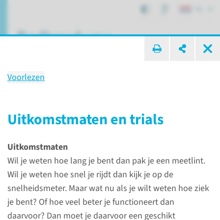
NL
ik zoek ...
Voorlezen
Radboudumc
Expertisecentrum voor
Uitkomstmaten en trials
Erfelijke metabole ziekten
informatie voor researchers
Uitkomstmaten
Wil je weten hoe lang je bent dan pak je een meetlint.
Wil je weten hoe snel je rijdt dan kijk je op de
snelheidsmeter. Maar wat nu als je wilt weten hoe ziek
Expertisecentra
Erfelijke Metabole Ziekten
je bent? Of hoe veel beter je functioneert dan
Radboudumc Expertisecentrum voor Erfelijke metabole ziekten
daarvoor? Dan moet je daarvoor een geschikt