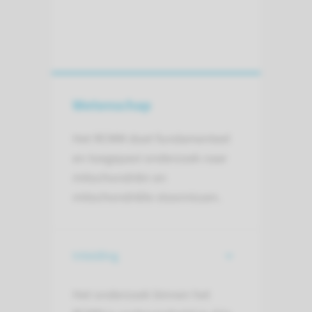
Wetenschap
Het RCMM doet fundamenteel
en toegepast onderzoek naar
mitochondriën en
mitochondriële stoornissen.
Inleiding
Het onderzoek binnen het