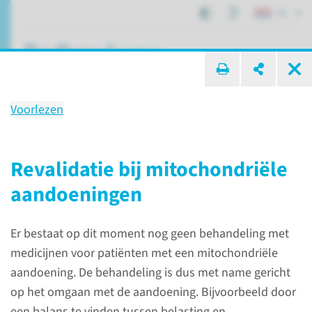
NL
ik zoek ...
Voorlezen
Radboudumc
Expertisecentrum voor
Revalidatie bij mitochondriële
Erfelijke metabole ziekten
aandoeningen
informatie voor
zorgprofessionals
Er bestaat op dit moment nog geen behandeling met
medicijnen voor patiënten met een mitochondriële
aandoening. De behandeling is dus met name gericht
op het omgaan met de aandoening. Bijvoorbeeld door
Expertisecentra
Erfelijke Metabole Ziekten
een balans te vinden tussen belasting en