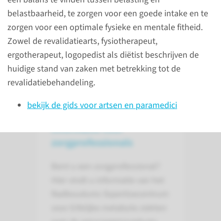
Radboudumc Expertisecentrum voor Erfelijke metabole ziekten
belastbaarheid, te zorgen voor een goede intake en te
zorgen voor een optimale fysieke en mentale fitheid.
Zowel de revalidatiearts, fysiotherapeut,
ergotherapeut, logopedist als diëtist beschrijven de
huidige stand van zaken met betrekking tot de
revalidatiebehandeling.
bekijk de gids voor artsen en paramedici
Informatie voor
zorgprofessionals
Bent u een zorgprofessional?
Hier vindt u informatie van het
Radboudumc Expertisecentrum
voor Erfelijke metabole ziekten