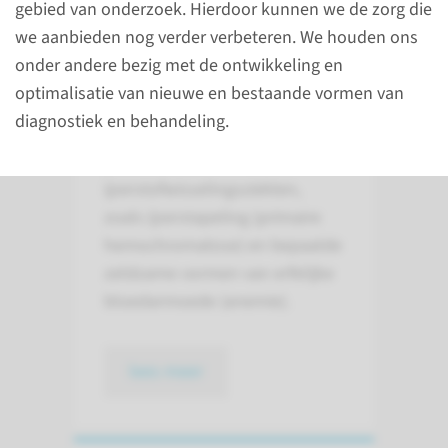
expertisecentrum
gebied van onderzoek. Hierdoor kunnen we de zorg die
we aanbieden nog verder verbeteren. We houden ons
Het Radboudumc
onder andere bezig met de ontwikkeling en
Expertisecentrum voor
optimalisatie van nieuwe en bestaande vormen van
IJzerstofwisselingsziekten is
diagnostiek en behandeling.
gespecialiseerd in de zorg voor
patiënten met
ijzerstofwisselingsziekten,
zoals ijzerstapeling (primaire
hemochromatose) en bepaalde
zeldzame vormen van erfelijke
bloedarmoede (anemie).
lees meer