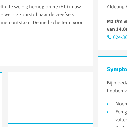
ft u te weinig hemoglobine (Hb) in uw
Afdeling
e weinig zuurstof naar de weefsels
Ma t/m v
unnen ontstaan. De medische term voor
van 14.0
024-36
Sympt
Bij bloed
hebben v
Moeh
Een g
valle