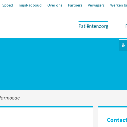
Spoed
mijnRadboud
Over ons
Partners
Verwijzers
Werken bi
Patiëntenzorg
ik
darmoede
Contac