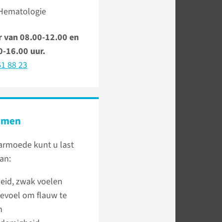
 Hematologie
r van 08.00-12.00 en
0-16.00 uur.
1 88 23
omen
armoede kunt u last
an:
eid, zwak voelen
evoel om flauw te
n