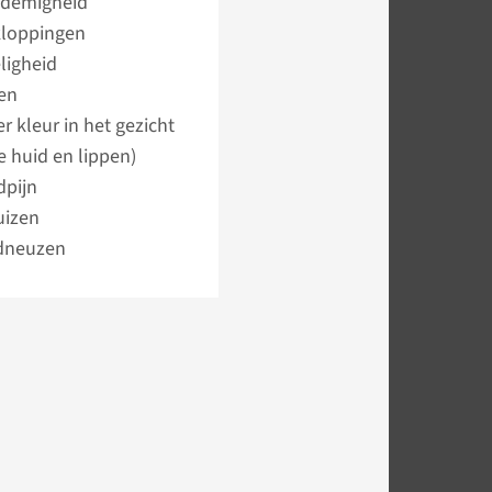
ademigheid
kloppingen
ligheid
en
r kleur in het gezicht
e huid en lippen)
dpijn
uizen
dneuzen