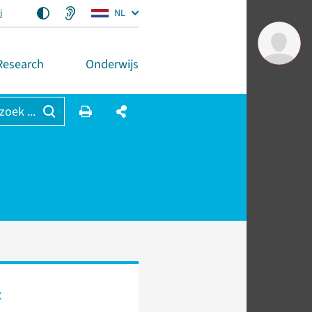
j
NL
Research
Onderwijs
 zoek ...
t