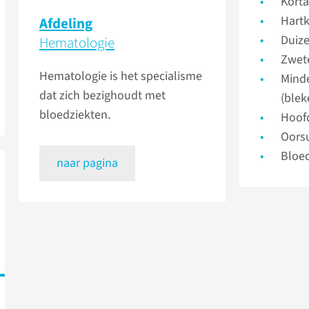
Kort
Hart
Afdeling
Duize
Hematologie
Zwet
Hematologie is het specialisme
Minde
dat zich bezighoudt met
(blek
bloedziekten.
Hoof
Oors
Bloe
naar pagina