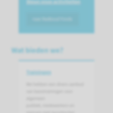
Steun onze activiteiten
naar Radboud Fonds
Wat bieden we?
Trainingen
We hebben een divers aanbod
van basistrainingen voor
algemeen
publiek, medewerkers en
mensen met (psychische)