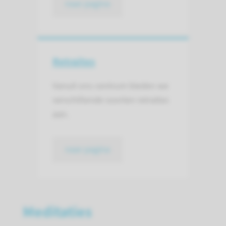
naar pagina
Retraites
Vanuit ons centrum bieden we
verschillende soorten retraites
aan.
naar pagina
Meditaties