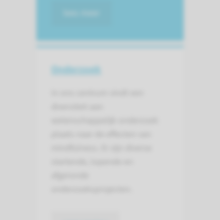
lees meer
Onderzoek
In ons centrum vindt een
diversiteit aan
wetenschappelijk onderzoek
plaats naar de effecten van
mindfulness. Er zijn diverse
startende, lopende en
afgeronde
onderzoeksprojecten.