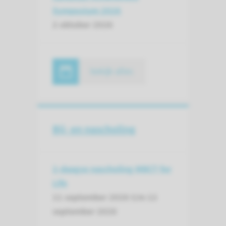
Symposium 2026
2 oktober 2026
bekijk alles
Bij- en nascholing
2-daagse nascholing MBCT for
Life
11 september 2026 t/m
12
september 2026