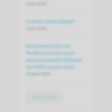
6 juli 2026
Promotie Nasim Badaghi
2 juli 2026
Expertisecentrum voor
Mindfulness levert zeven
wetenschappelijke bijdragen
aan EABTC-congres 2026
25 juni 2026
meer nieuws