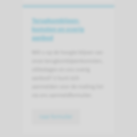
Terugkom­bijeen­
komsten en overig
aanbod
Wilt u op de hoogte blijven van
onze terugkombijeenkomsten,
stiltedagen en ons overig
aanbod? U kunt zich
aanmelden voor de mailing list
via ons aanmeldformulier.
naar formulier