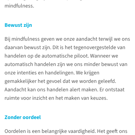
mindfulness.
Bewust zijn
Over mindfulness
Bij mindfulness geven we onze aandacht terwijl we ons
daarvan bewust zijn. Dit is het tegenovergestelde van
Het Radboudumc
handelen op de automatische piloot. Wanneer we
Expertisecentrum voor
automatisch handelen zijn we ons minder bewust van
Mindfulness is een nationaal
onze intenties en handelingen. We krijgen
expertisecentrum voor de
gemakkelijker het gevoel dat we worden geleefd.
toepassing en
Aandacht kan ons handelen alert maken. Er ontstaat
wetenschappelijke evaluatie
ruimte voor inzicht en het maken van keuzes.
van mindfulness-based
interventies in de
Zonder oordeel
gezondheidszorg en
daarbuiten. Tevens bieden wij
Oordelen is een belangrijke vaardigheid. Het geeft ons