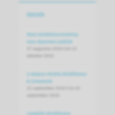
Agenda
Start mindfulnesstraining
voor algemeen publiek
27 augustus 2026 t/m
12
oktober 2026
3-daagse retraite Mindfulness
& Compassie
22 september 2026 t/m
24
september 2026
Landelijk Mindfulness