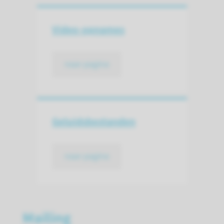
Video-opnames
naar pagina
Geluidsbestanden
naar pagina
Mailing