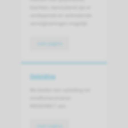
klachten. Aansluitend zijn er
verdiepende en verbredende
vervolgtrainingen mogelijk.
naar pagina
Opleiding
We bieden een opleiding tot
mindfulnesstrainer
MBSR/MBCT aan.
naar pagina