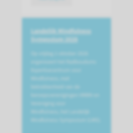
Landelijk Mindfulness
Symposium 2026
Op vrijdag 2 oktober 2026
organiseert het Radboudumc
Expertisecentrum voor
Mindfulness, met
betrokkenheid van de
beroepsverenigingen VMBN en
Vereniging voor
Mindfulness, het Landelijk
Mindfulness Symposium (LMS).