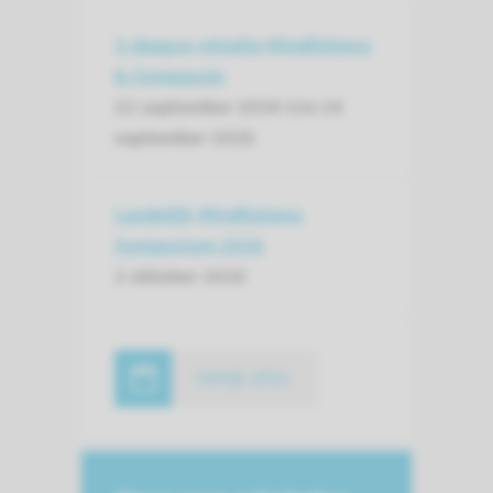
3-daagse retraite Mindfulness
& Compassie
22 september 2026 t/m
24
september 2026
Landelijk Mindfulness
Symposium 2026
2 oktober 2026
bekijk alles