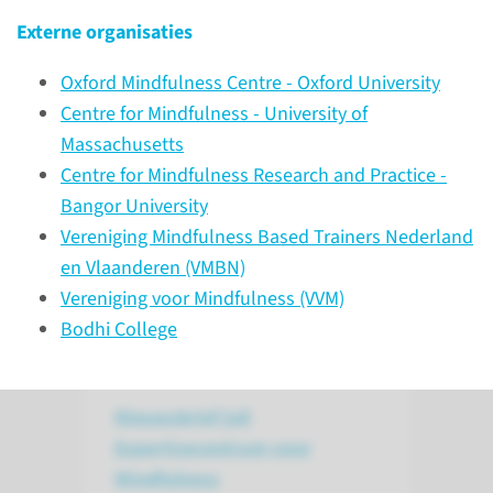
Naar uw afspraak
Externe organisaties
Ingang: Ingang Oost
Oxford Mindfulness Centre - Oxford University
Verdieping: -1
Centre for Mindfulness - University of
Route:
974
Massachusetts
Centre for Mindfulness Research and Practice -
bekijk route
Bangor University
Vereniging Mindfulness Based Trainers Nederland
en Vlaanderen (VMBN)
Vereniging voor Mindfulness (VVM)
Nieuws
Bodhi College
Nieuwsbrief juli
Expertisecentrum voor
Mindfulness