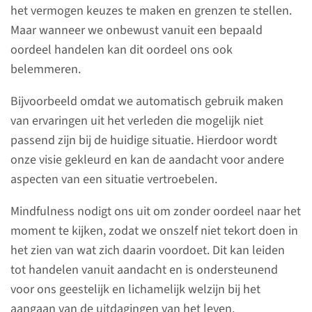
scholings- en
het vermogen keuzes te maken en grenzen te stellen.
opleidingsmogelijkheden op
Maar wanneer we onbewust vanuit een bepaald
het gebied van mindfulness.
oordeel handelen kan dit oordeel ons ook
belemmeren.
lees meer
Bijvoorbeeld omdat we automatisch gebruik maken
van ervaringen uit het verleden die mogelijk niet
passend zijn bij de huidige situatie. Hierdoor wordt
onze visie gekleurd en kan de aandacht voor andere
Bereikbaarheid
aspecten van een situatie vertroebelen.
Het secretariaat is geopend van
Mindfulness nodigt ons uit om zonder oordeel naar het
ma t/m vr van 09.00 - 17.00 uur.
moment te kijken, zodat we onszelf niet tekort doen in
het zien van wat zich daarin voordoet. Dit kan leiden
Wij zijn telefonisch bereikbaar
tot handelen vanuit aandacht en is ondersteunend
van ma t/m vr van 09.00 - 12.00
voor ons geestelijk en lichamelijk welzijn bij het
uur en van 14.00 - 16.00 uur op
aangaan van de uitdagingen van het leven.