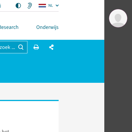
j
NL
Research
Onderwijs
 zoek ...
 het