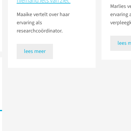
niemand iets van ziet'
Marlies v
Maaike vertelt over haar
ervaring 
ervaring als
verpleeg
researchcoördinator.
lees 
lees meer