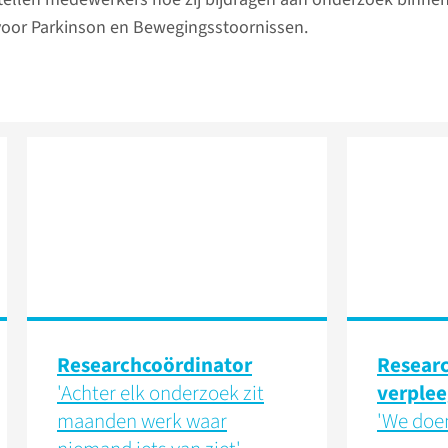
voor Parkinson en Bewegingsstoornissen.
Research­coördinator
Resear
'Achter elk onderzoek zit
verple
maanden werk waar
'We doe