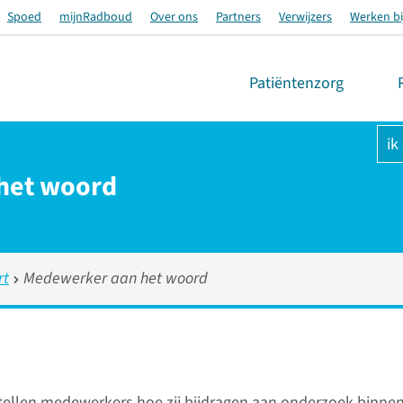
Spoed
mijnRadboud
Over ons
Partners
Verwijzers
Werken bi
Patiëntenzorg
ik
het woord
rt
Medewerker aan het woord
rtellen medewerkers hoe zij bijdragen aan onderzoek binnen