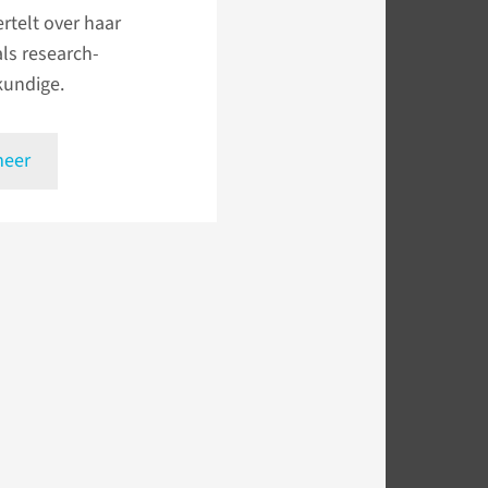
ertelt over haar
als research­
kundige.
meer