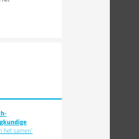
ch­
egkundige
n het samen'