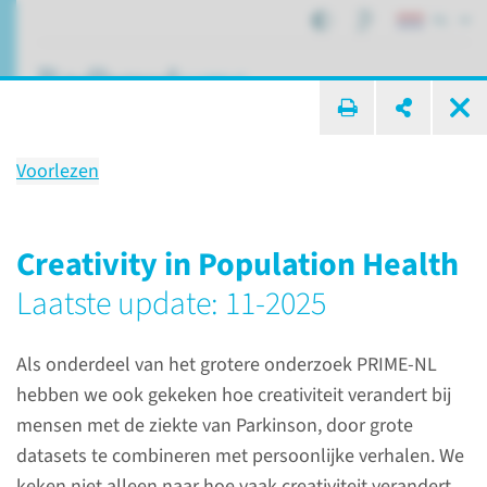
NL
ik zoek ...
Voorlezen
Resultaten
van onze onderzoeken
Creativity in Population Health
Laatste update: 11-2025
Expertisecentra
Research Support
Resultaten
Als onderdeel van het grotere onderzoek PRIME-NL
hebben we ook gekeken hoe creativiteit verandert bij
Onderzoeksresultaten
mensen met de ziekte van Parkinson, door grote
datasets te combineren met persoonlijke verhalen. We
Door mee te doen aan onze
keken niet alleen naar hoe vaak creativiteit verandert,