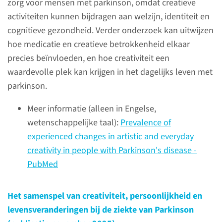
onze onderzoeken waarvoor
zorg voor mensen met parkinson, omdat creatieve
wij nog op zoek zijn naar
activiteiten kunnen bijdragen aan welzijn, identiteit en
deelnemers.
cognitieve gezondheid. Verder onderzoek kan uitwijzen
hoe medicatie en creatieve betrokkenheid elkaar
precies beïnvloeden, en hoe creativiteit een
naar pagina
waardevolle plek kan krijgen in het dagelijks leven met
parkinson.
Meer informatie (alleen in Engelse,
wetenschappelijke taal):
Prevalence of
experienced changes in artistic and everyday
creativity in people with Parkinson's disease -
PubMed
Het samenspel van creativiteit, persoonlijkheid en
levensveranderingen bij de ziekte van Parkinson