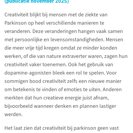
(publicatie november 2025)
Parkinson Op Maat
Laatste update: 05-2026
Creativiteit blijkt bij mensen met de ziekte van
Parkinson op heel verschillende manieren te
Uitgebreid onderzoek naar het
veranderen. Deze veranderingen hangen vaak samen
ontstaan en verloop van de
met persoonlijke en levensomstandigheden. Mensen
ziekte van Parkinson, om een
die meer vrije tijd kregen omdat ze minder konden
basis te leggen voor
werken, of die van nature extraverter waren, zagen hun
persoonsgerichte
creativiteit vaker toenemen. Ook het gebruik van
behandelingen.
dopamine-agonisten bleek een rol te spelen. Voor
sommigen bood creativiteit zelfs een nieuwe manier
lees meer
om betekenis te vinden of emoties te uiten. Anderen
merkten dat hun creatieve energie juist afnam,
bijvoorbeeld wanneer denken en plannen lastiger
werden.
Het laat zien dat creativiteit bij parkinson geen vast