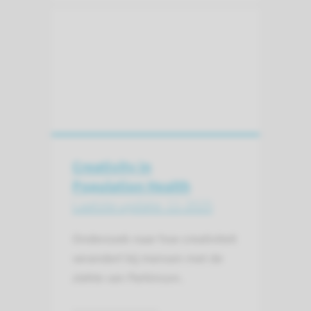
Creativity in
Population Health
Laatste update: 11-2025
Onderzoek naar hoe creativiteit
verandert bij mensen met de
ziekte van Parkinson.