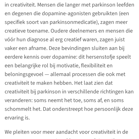
in creativiteit. Mensen die langer met parkinson leefden
en degenen die dopamine-agonisten gebruikten (een
Noot: Deze pagina is recent
specifiek soort van parkinsonmedicatie), zagen meer
opgezet en nog in
creatieve toename. Oudere deelnemers en mensen die
ontwikkeling. Het overzicht van
vóór hun diagnose al erg creatief waren, zagen juist
resultaten is dus (nog) niet
vaker een afname. Deze bevindingen sluiten aan bij
compleet. We proberen dit
eerdere kennis over dopamine: dit hersenstofje speelt
zoveel mogelijk aan te vullen.
een belangrijke rol bij motivatie, flexibiliteit en
beloningsgevoel — allemaal processen die ook met
creativiteit te maken hebben. Het laat zien dat
Meedoen?
creativiteit bij parkinson in verschillende richtingen kan
veranderen: soms neemt het toe, soms af, en soms
Wilt u ons helpen tot meer
schommelt het. Dat onderstreept hoe persoonlijk deze
antwoorden te komen over
ervaring is.
parkinson en bewegings­
stoornissen? Hier vindt u al
We pleiten voor meer aandacht voor creativiteit in de