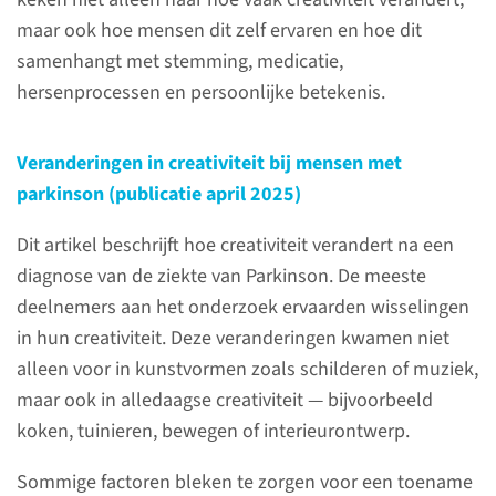
onderzoeken helpt u ons om
maar ook hoe mensen dit zelf ervaren en hoe dit
de ziekte van Parkinson en
samenhangt met stemming, medicatie,
andere bewegingsstoornissen
hersenprocessen en persoonlijke betekenis.
beter te begrijpen. Dit geldt ook
als de uitslag van het
Veranderingen in creativiteit bij mensen met
onderzoek laat zien dat iets
parkinson (publicatie april 2025)
niet werkt. Dankzij uw
deelname kunnen we nieuwe
Dit artikel beschrijft hoe creativiteit verandert na een
inzichten krijgen, wat kan
diagnose van de ziekte van Parkinson. De meeste
leiden tot betere
deelnemers aan het onderzoek ervaarden wisselingen
behandelingen en misschien
in hun creativiteit. Deze veranderingen kwamen niet
zelfs manieren om de ziekte te
alleen voor in kunstvormen zoals schilderen of muziek,
voorkomen. Op deze pagina
maar ook in alledaagse creativiteit — bijvoorbeeld
kunt u lezen wat we tot nu toe
koken, tuinieren, bewegen of interieurontwerp.
hebben geleerd uit onze
Sommige factoren bleken te zorgen voor een toename
onderzoeken.