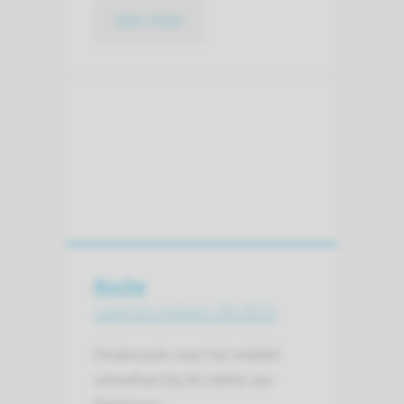
lees meer
Roche
Laatste update: 09-2025
Onderzoek naar het middel
selnoflast bij de ziekte van