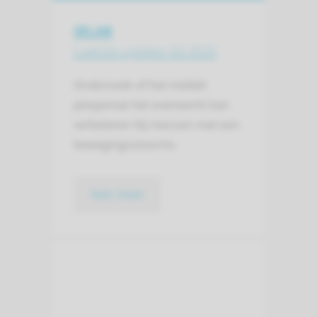
IRLAB
Laatste update: 03-2025
Onderzoek of het middel
pirepemat het evenwicht kan
verbeteren bij mensen met een
bewegingsstoornis.
lees meer