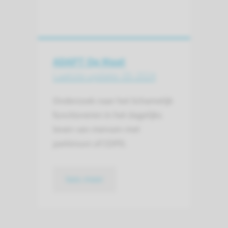
ADAPT Op Maat
Laatste update: 05-2024
Onderzoek naar het lichamelijk
functioneren in het dagelijks
leven van mensen met
parkinson of COPD.
lees meer