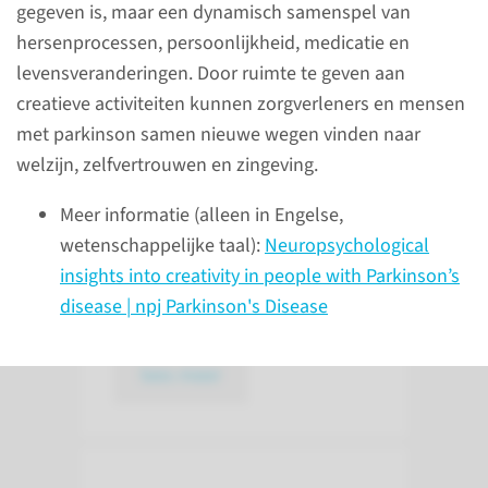
gegeven is, maar een dynamisch samenspel van
hersenprocessen, persoonlijkheid, medicatie en
levensveranderingen. Door ruimte te geven aan
creatieve activiteiten kunnen zorgverleners en mensen
met parkinson samen nieuwe wegen vinden naar
Cue2Walk
welzijn, zelfvertrouwen en zingeving.
Laatste update: 07-2026
Meer informatie (alleen in Engelse,
Onderzoek naar een mogelijk
wetenschappelijke taal):
Neuropsychological
hulpmiddel om bevriezen bij
insights into creativity in people with Parkinson’s
lopen te verminderen.
disease | npj Parkinson's Disease
lees meer