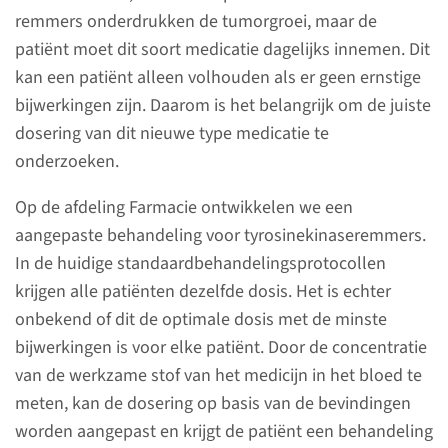
remmers onderdrukken de tumorgroei, maar de
patiënt moet dit soort medicatie dagelijks innemen. Dit
kan een patiënt alleen volhouden als er geen ernstige
bijwerkingen zijn. Daarom is het belangrijk om de juiste
dosering van dit nieuwe type medicatie te
Prostaatkankeronderz
onderzoeken.
oek
in het Radboudumc
Op de afdeling Farmacie ontwikkelen we een
aangepaste behandeling voor tyrosinekinaseremmers.
Het Radboudumc biedt
In de huidige standaardbehandelingsprotocollen
toonaangevende
krijgen alle patiënten dezelfde dosis. Het is echter
prostaatkankerzorg en -
onbekend of dit de optimale dosis met de minste
onderzoek. Wij ontwikkelen
bijwerkingen is voor elke patiënt. Door de concentratie
nieuwe gepersonaliseerde
van de werkzame stof van het medicijn in het bloed te
precisiediagnostiek en
meten, kan de dosering op basis van de bevindingen
behandeltechnieken met een
worden aangepast en krijgt de patiënt een behandeling