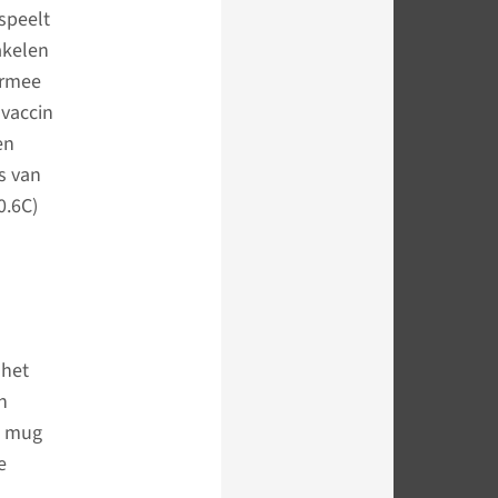
 speelt
akelen
armee
vaccin
en
s van
0.6C)
 het
n
n mug
e