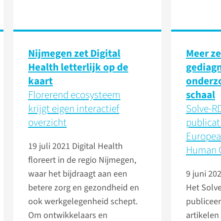
Nijmegen zet Digital
Meer ze
Health letterlijk op de
gediagn
kaart
onderz
Florerend ecosysteem
schaal
krijgt eigen interactief
Solve-RD
overzicht
publicat
Europea
19 juli 2021
Digital Health
Human G
floreert in de regio Nijmegen,
waar het bijdraagt aan een
9 juni 20
betere zorg en gezondheid en
Het Solv
ook werkgelegenheid schept.
publiceer
Om ontwikkelaars en
artikelen