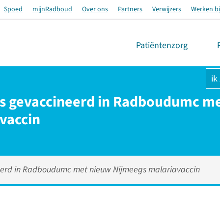
Spoed
mijnRadboud
Over ons
Partners
Verwijzers
Werken bi
Patiëntenzorg
ik
gers gevaccineerd in Radboudumc m
vaccin
ineerd in Radboudumc met nieuw Nijmeegs malariavaccin