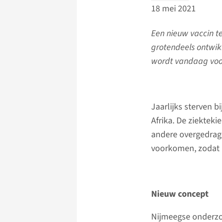
18 mei 2021
Een nieuw vaccin t
grotendeels ontwik
wordt vandaag voor 
Jaarlijks sterven b
Afrika. De ziektek
andere overgedrage
voorkomen, zodat m
Nieuw concept
Nijmeegse onderzoe