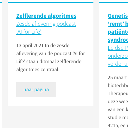
Zelflerende algoritmes
Genetis
Zesde aflevering podcast
‘remt’ 
'AI for Life'
patiënt
syndro
13 april 2021
In de zesde
Leidse 
aflevering van de podcast 'AI for
onderz
Life' staan ditmaal zelflerende
verder u
algoritmes centraal.
25 maart
biotechbe
naar pagina
Therapeu
deze week
van een kl
studie m
421a, een