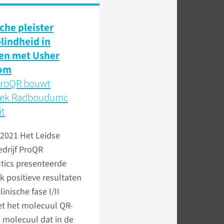
che pleister
blindheid in
en met Usher
om
ProQR bouwt
oek Radboudumc
it
 2021
Het Leidse
drijf ProQR
tics presenteerde
 positieve resultaten
inische fase I/II
et het molecuul QR-
 molecuul dat in de