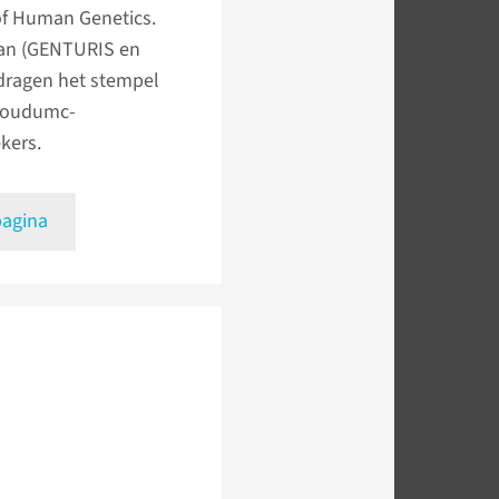
of Human Genetics.
an (GENTURIS en
dragen het stempel
boudumc-
kers.
pagina