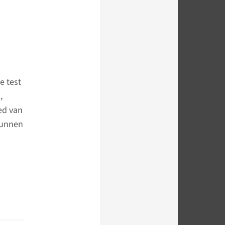
e test
,
ed van
 kunnen