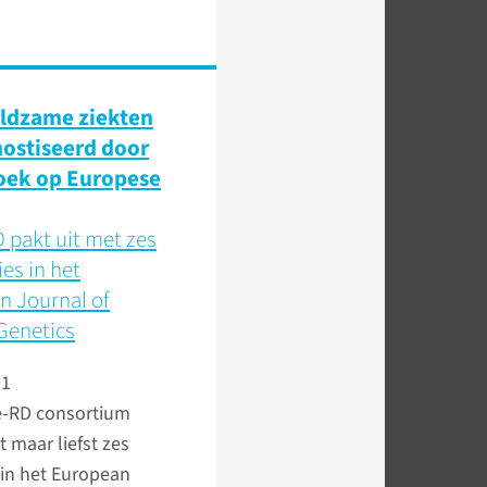
ldzame ziekten
ostiseerd door
oek op Europese
 pakt uit met zes
ies in het
n Journal of
enetics
21
e-RD consortium
t maar liefst zes
 in het European