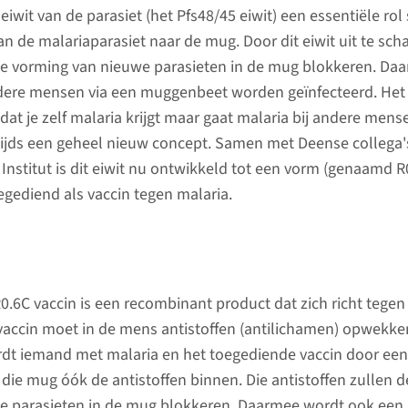
iwit van de parasiet (het Pfs48/45 eiwit) een essentiële rol
an de malariaparasiet naar de mug. Door dit eiwit uit te sch
 de vorming van nieuwe parasieten in de mug blokkeren. Da
dere mensen via een muggenbeet worden geïnfecteerd. Het 
dat je zelf malaria krijgt maar gaat malaria bij andere mens
tijds een geheel nieuw concept. Samen met Deense collega'
Institut is dit eiwit nu ontwikkeld tot een vorm (genaamd R
gediend als vaccin tegen malaria.
6C vaccin is een recombinant product dat zich richt tegen
t vaccin moet in de mens antistoffen (antilichamen) opwekke
ordt iemand met malaria en het toegediende vaccin door ee
 die mug óók de antistoffen binnen. Die antistoffen zullen d
de parasieten in de mug blokkeren. Daarmee wordt ook een