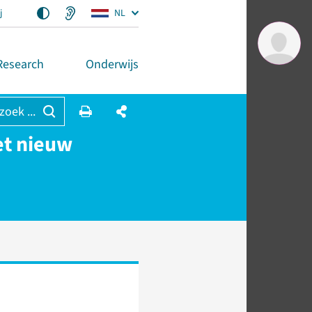
j
NL
Research
Onderwijs
 zoek ...
et nieuw