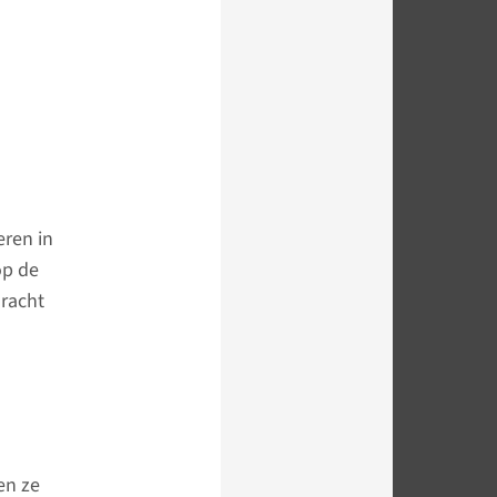
eren in
op de
dracht
en ze