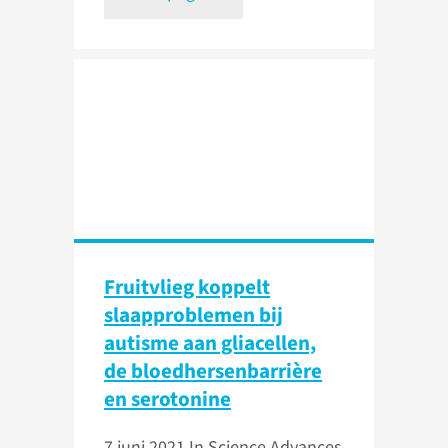
Fruitvlieg koppelt
slaapproblemen bij
autisme aan gliacellen,
de bloedhersenbarrière
en serotonine
7 juni 2021
In Science Advances