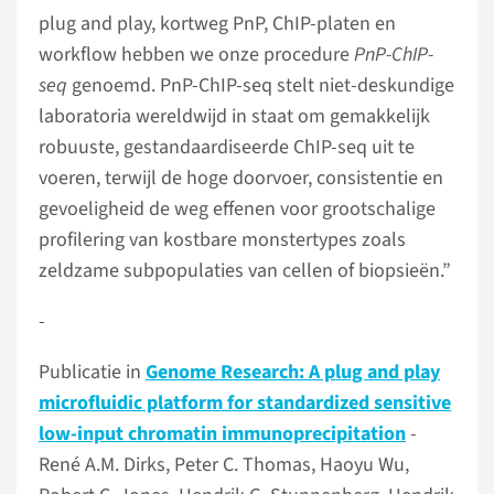
plug and play, kortweg PnP, ChIP-platen en
workflow hebben we onze procedure
PnP-ChIP-
seq
genoemd. PnP-ChIP-seq stelt niet-deskundige
laboratoria wereldwijd in staat om gemakkelijk
robuuste, gestandaardiseerde ChIP-seq uit te
voeren, terwijl de hoge doorvoer, consistentie en
gevoeligheid de weg effenen voor grootschalige
profilering van kostbare monstertypes zoals
zeldzame subpopulaties van cellen of biopsieën.”
­­­­­­­­­-
Publicatie in
Genome Research:
A plug and play
microfluidic platform for standardized sensitive
low-input chromatin immunoprecipitation
-
René A.M. Dirks, Peter C. Thomas, Haoyu Wu,