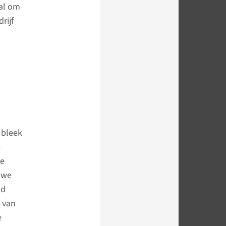
al om
rijf
 bleek
e
le
 we
nd
g van
e