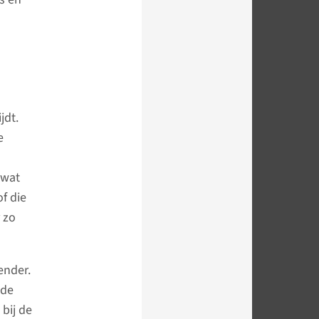
jdt.
e
 wat
f die
 zo
ender.
 de
 bij de