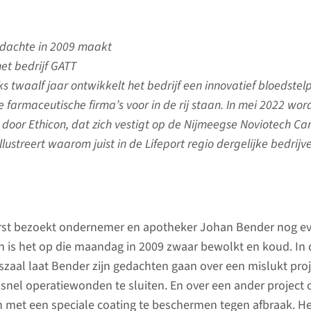
edachte in 2009 maakt
et bedrijf GATT
jks twaalf jaar ontwikkelt het bedrijf een innovatief bloedste
 farmaceutische firma’s voor in de rij staan. In mei 2022 wor
oor Ethicon, dat zich vestigt op de Nijmeegse Noviotech C
llustreert waarom juist in de Lifeport regio dergelijke bedrijv
erst bezoekt ondernemer en apotheker Johan Bender nog e
n is het op die maandag in 2009 zwaar bewolkt en koud. In 
aal laat Bender zijn gedachten gaan over een mislukt proj
nel operatiewonden te sluiten. En over een ander project
 met een speciale coating te beschermen tegen afbraak. H