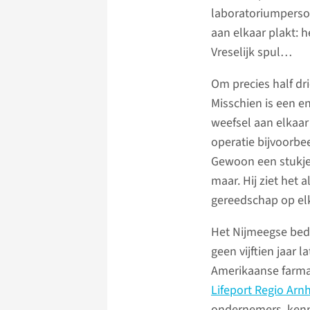
laboratoriumperson
aan elkaar plakt: h
Vreselijk spul…
Om precies half dr
Misschien is een en
weefsel aan elkaar
operatie bijvoorbe
Gewoon een stukje 
maar. Hij ziet het 
gereedschap op el
Het Nijmeegse bedr
geen vijftien jaar
Amerikaanse farmac
Lifeport Regio Ar
ondernemers, kenni