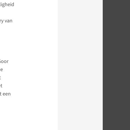
ligheid
ry van
Goor
de
t
et
t een
”