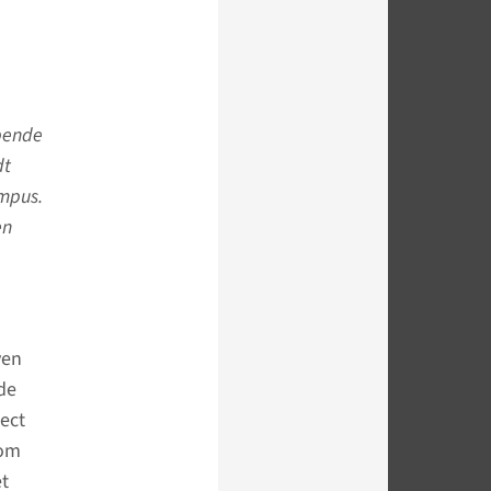
lpende
dt
ampus.
en
ven
de
ect
 om
et