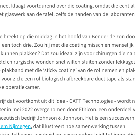
eel klaagt voortdurend over die coating, omdat die echt al
et glaswerk aan de tafel, zelfs de handen van de laboranten
ie breekt op die middag in het hoofd van Bender de zon doo
 een toch drie. Zou hij met die coating misschien menselijk
 kunnen plakken? Dat zou ideaal zijn voor chirurgen die na 
eld chirurgische wonden snel willen sluiten zonder lekkages
plakband met die ‘sticky coating’ van de rol nemen en pla
al voor zich: een rol biologisch afbreekbare duct tape als st
ke operatiekamer.
ijf dat voortkomt uit dit idee - GATT Technologies - wordt 
 later in mei 2022 overgenomen door Ethicon, een onderdeel 
eutisch bedrijf Johnson & Johnson. Het is een succesverha
nhem Nijmegen
, dat illustreert hoe samenwerking tussen
sinstellingen, overheid en investeerders leidt tot innovatie