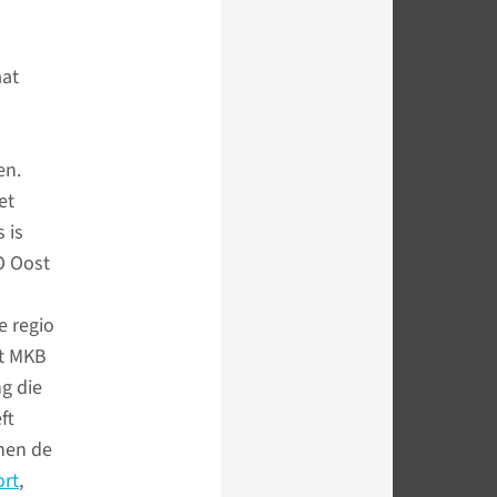
aat
en.
et
 is
O Oost
e regio
et MKB
ng die
ft
nnen de
ort
,