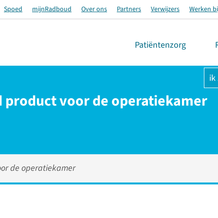
Spoed
mijnRadboud
Over ons
Partners
Verwijzers
Werken bi
Patiëntenzorg
ik
d product voor de operatiekamer
oor de operatiekamer