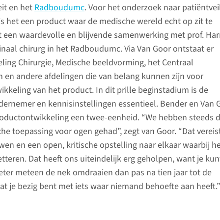
it en het
Radboudumc
. Voor het onderzoek naar patiëntvei
is het een product waar de medische wereld echt op zit te
 een waardevolle en blijvende samenwerking met prof. Har
tinaal chirurg in het Radboudumc. Via Van Goor ontstaat er
eling Chirurgie, Medische beeldvorming, het Centraal
 en andere afdelingen die van belang kunnen zijn voor
kkeling van het product. In dit prille beginstadium is de
dernemer en kennisinstellingen essentieel. Bender en Van 
oductontwikkeling een twee-eenheid. “We hebben steeds 
sche toepassing voor ogen gehad”, zegt van Goor. “Dat vereis
wen en een open, kritische opstelling naar elkaar waarbij h
teren. Dat heeft ons uiteindelijk erg geholpen, want je kun
eter meteen de nek omdraaien dan pas na tien jaar tot de
t je bezig bent met iets waar niemand behoefte aan heeft.