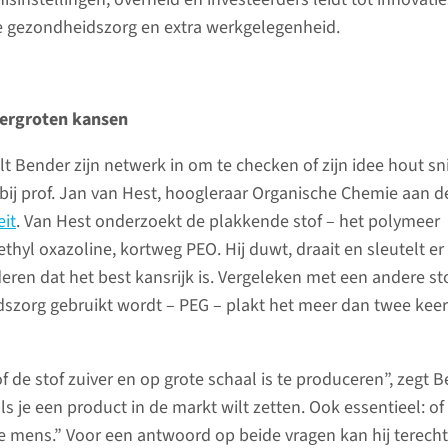
e gezondheidszorg en extra werkgelegenheid.
ergroten kansen
t Bender zijn netwerk in om te checken of zijn idee hout sni
n bij prof. Jan van Hest, hoogleraar Organische Chemie aan d
eit
. Van Hest onderzoekt de plakkende stof – het polymeer
thyl oxazoline, kortweg PEO. Hij duwt, draait en sleutelt er
eren dat het best kansrijk is. Vergeleken met een andere sto
dszorg gebruikt wordt – PEG – plakt het meer dan twee keer
f de stof zuiver en op grote schaal is te produceren”, zegt B
als je een product in de markt wilt zetten. Ook essentieel: of
 de mens.” Voor een antwoord op beide vragen kan hij terecht