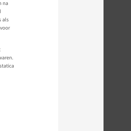
m na
d
 als
 voor
t
waren.
statica