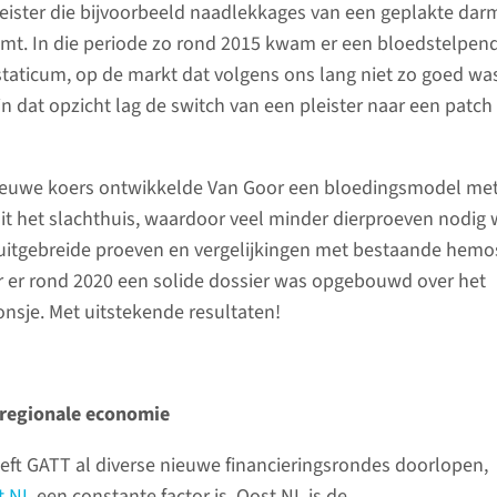
eister die bijvoorbeeld naadlekkages van een geplakte dar
mt. In die periode zo rond 2015 kwam er een bloedstelpen
aticum, op de markt dat volgens ons lang niet zo goed was
in dat opzicht lag de switch van een pleister naar een patch
ieuwe koers ontwikkelde Van Goor een bloedingsmodel me
 uit het slachthuis, waardoor veel minder dierproeven nodig 
uitgebreide proeven en vergelijkingen met bestaande hemo
r er rond 2020 een solide dossier was opgebouwd over het
nsje. Met uitstekende resultaten!
 regionale economie
ft GATT al diverse nieuwe financieringsrondes doorlopen,
t NL
een constante factor is. Oost NL is de