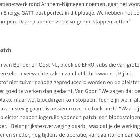
vatienetwerk rond Arnhem-Nijmegen noemen, gaat het voor
 Energy. GATT past perfect in dit plaatje. We hebben het bed
holpen. Daarna konden ze de volgende stappen zetten.”
patch
n van Bender en Oost NL, bleek de EFRO-subsidie van grote
enkele onverwachte zaken aan het licht kwamen. Bij het
tof niet zuiver genoeg geproduceerd worden en de pleister
der goed te werken dan gedacht. Van Goor: “We zagen dat d
 plakte maar wel bloedingen kon stoppen. Toen zijn we in al
uwen stevig gaan discussiëren over de toekomst.” “Waarbij
e pleister hebben ingeruild voor een patch, een bloedstelpe
der. “Belangrijkste overweging daarbij was dat je de werkin
er en sneller, nog tijdens de operatie, kunt aantonen dan d