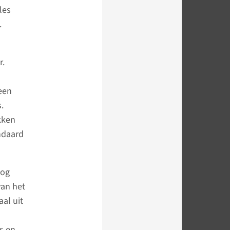
les
.
r.
een
.
kken
andaard
nog
van het
al uit
s en