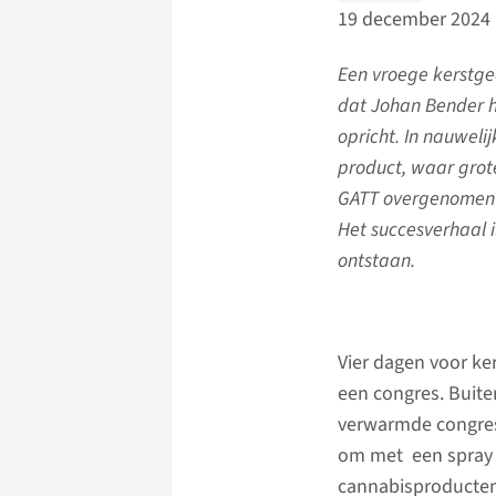
19 december 2024
Een vroege kerstg
dat Johan Bender h
opricht. In nauweli
product, waar grote
GATT overgenomen d
Het succesverhaal i
ontstaan.
Vier dagen voor k
een congres. Buite
verwarmde congresz
om met een spray s
cannabisproducten