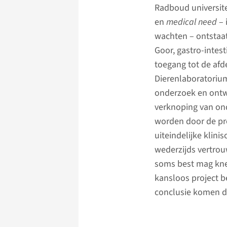
Radboud universite
en
medical need
– 
wachten – ontstaat
Goor, gastro-intes
toegang tot de afd
Dierenlaboratorium
onderzoek en ontwi
verknoping van on
worden door de pr
uiteindelijke klini
wederzijds vertrou
soms best mag knet
kansloos project b
conclusie komen da