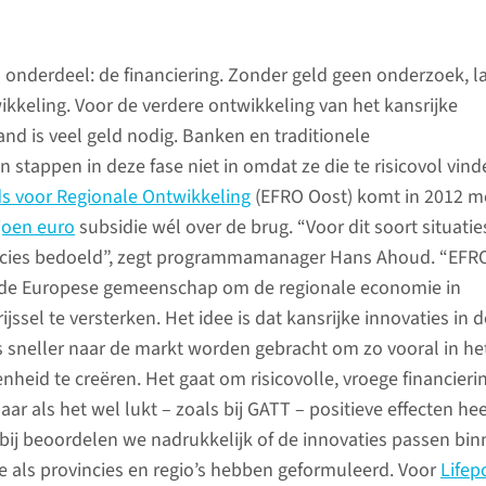
 onderdeel: de financiering. Zonder geld geen onderzoek, l
kkeling. Voor de verdere ontwikkeling van het kansrijke
and is veel geld nodig. Banken en traditionele
 stappen in deze fase niet in omdat ze die te risicovol vind
s voor Regionale Ontwikkeling
(EFRO Oost) komt in 2012 m
joen euro
subsidie wél over de brug. “Voor dit soort situaties
cies bedoeld”, zegt programmamanager Hans Ahoud. “EFR
 de Europese gemeenschap om de regionale economie in
jssel te versterken. Het idee is dat kansrijke innovaties in d
 sneller naar de markt worden gebracht om zo vooral in h
heid te creëren. Het gaat om risicovolle, vroege financieri
maar als het wel lukt – zoals bij GATT – positieve effecten hee
rbij beoordelen we nadrukkelijk of de innovaties passen bi
 als provincies en regio’s hebben geformuleerd. Voor
Lifep