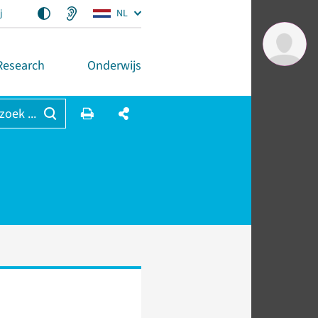
j
NL
Research
Onderwijs
 zoek ...