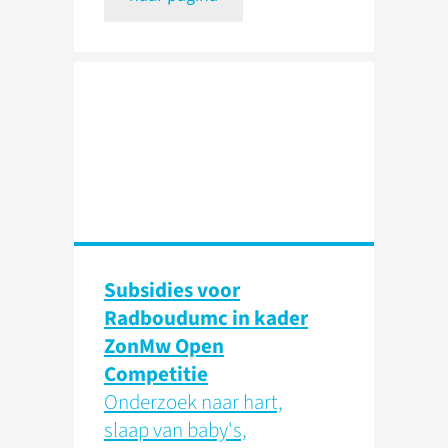
Subsidies voor
Radboudumc in kader
ZonMw Open
Competitie
Onderzoek naar hart,
slaap van baby's,