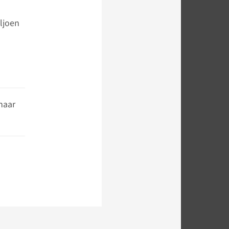
ljoen
naar