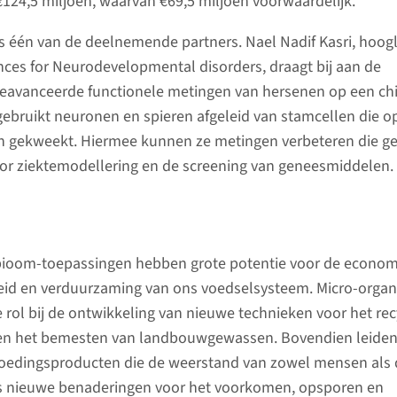
€124,5 miljoen, waarvan €69,5 miljoen voorwaardelijk.
 één van de deelnemende partners. Nael Nadif Kasri, hoog
ces for Neurodevelopmental disorders, draagt bij aan de
eavanceerde functionele metingen van hersenen op een chip
bruikt neuronen en spieren afgeleid van stamcellen die o
ijn gekweekt. Hiermee kunnen ze metingen verbeteren die ge
r ziektemodellering en de screening van geneesmiddelen.
bioom-toepassingen hebben grote potentie voor de econom
heid en verduurzaming van ons voedselsysteem. Micro-orga
e rol bij de ontwikkeling van nieuwe technieken voor het re
t en het bemesten van landbouwgewassen. Bovendien leide
voedingsproducten die de weerstand van zowel mensen als 
ls nieuwe benaderingen voor het voorkomen, opsporen en