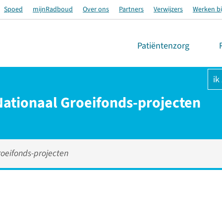
Spoed
mijnRadboud
Over ons
Partners
Verwijzers
Werken bi
Patiëntenzorg
ik
Nationaal Groeifonds-projecten
roeifonds-projecten