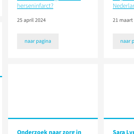
herseninfarct?
Nederlan
25 april 2024
21 maart
naar pagina
naar 
Onderzoek naar zorg in
Sara Ly