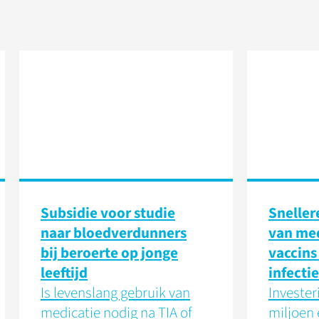
Subsidie voor studie
Sneller
naar bloedverdunners
van med
bij beroerte op jonge
vaccins
leeftijd
infecti
Is levenslang gebruik van
Invester
medicatie nodig na TIA of
miljoen 