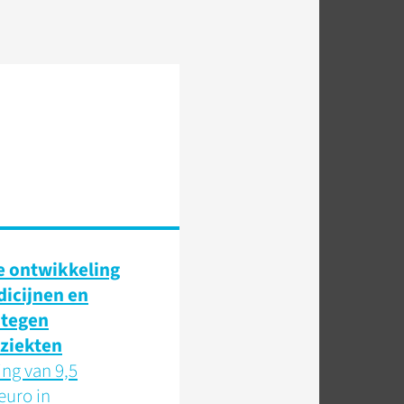
e ontwikkeling
icijnen en
 tegen
eziekten
ing van 9,5
euro in