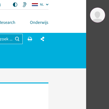
j
NL
Research
Onderwijs
 zoek ...