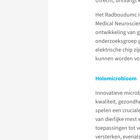
Utrecht, ontvangt 
Het Radboudumc is
Medical Neuroscien
ontwikkeling van g
onderzoeksgroep ge
elektrische chip z
kunnen worden voo
Holomicrobioom
Innovatieve micro
kwaliteit, gezond
spelen een crucial
van dierlijke mes
toepassingen tot 
versterken, evena