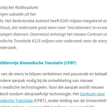
arbij het Radboudumc
ngen subsidie uit het
ds. Het Nederlandse kabinet heeft €200 miljoen toegekend a
tituut, dat onderzoek gaat doen naar ‘microbiomen’ en eco
ssingen daarvan. Daarnaast ontvangt het nieuwe Centrum v
medische Translatie €125 miljoen voor onderzoek naar de ove
onderzoek.
fdiervrije Biomedische Translatie (CPBT)
van de mens te blijven verbeteren met passende en betaal
andere aanpak nodig bij de ontwikkeling van nieuwe
 medische technologieën. Voor die aanpak wordt nieuwe
eëerd rondom dierproefvrije technologie. Het
Centrum voor
medische Translatie
(CPBT), onder leiding van de Universiteit