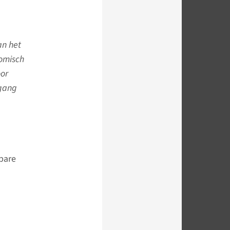
an het
nomisch
oor
rgang
bare