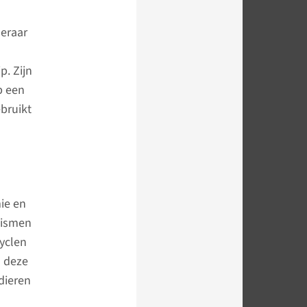
leraar
. Zijn
p een
bruikt
ie en
nismen
cyclen
n deze
dieren