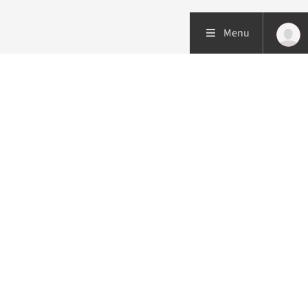
Menu
Patiëntenzorg
Research
Onderwijs