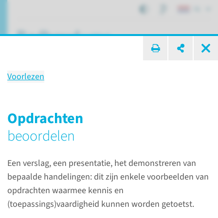
NL
ik zoek ...
Voorlezen
Aan de slag
Opdrachten
beoordelen
Onderwijs
Toetsing
Aan de slag
Een verslag, een presentatie, het demonstreren van
bepaalde handelingen: dit zijn enkele voorbeelden van
opdrachten waarmee kennis en
(toepassings)vaardigheid kunnen worden getoetst.