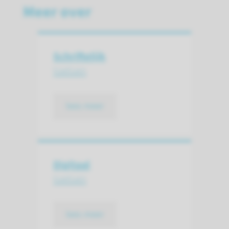
Meer over
Schriftelijk
toetsen
lees meer
Digitaal
toetsen
lees meer