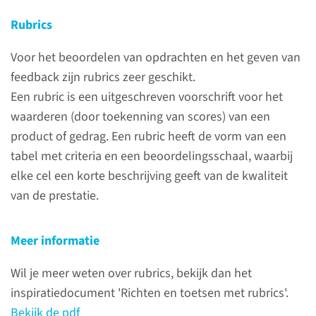
Rubrics
Voor het beoordelen van opdrachten en het geven van
Over het ontwikkelen
feedback zijn rubrics zeer geschikt.
van toetsvragen en
Een rubric is een uitgeschreven voorschrift voor het
opdrachten
waarderen (door toekenning van scores) van een
product of gedrag. Een rubric heeft de vorm van een
Om je te helpen bij het
tabel met criteria en een beoordelingsschaal, waarbij
ontwikkelen van toetsvragen
elke cel een korte beschrijving geeft van de kwaliteit
en opdrachten is er allerlei
van de prestatie.
informatie beschikbaar
waarmee je zelf aan de slag
kunt. Meer informatie vind je in
Meer informatie
de docentinformatie over
Wil je meer weten over rubrics, bekijk dan het
toetsing op intranet.
inspiratiedocument 'Richten en toetsen met rubrics'.
Bekijk de pdf