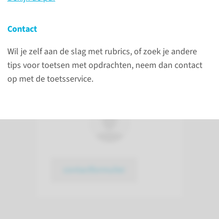
lees meer op intranet
Contact
Wil je zelf aan de slag met rubrics, of zoek je andere
Meer weten of advies
tips voor toetsen met opdrachten, neem dan contact
nodig?
op met de toetsservice.
Neem contact op
contactformulier