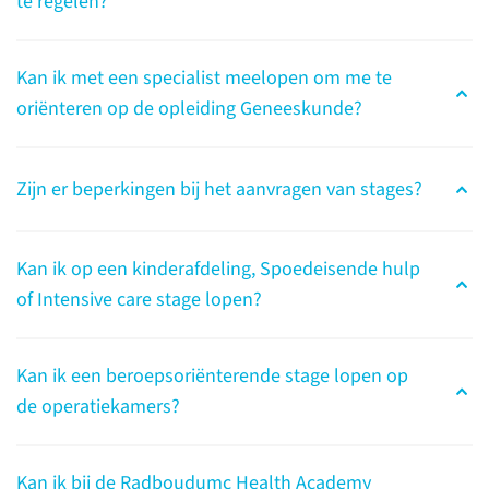
te regelen?
Kan ik met een specialist meelopen om me te
oriënteren op de opleiding Geneeskunde?
Zijn er beperkingen bij het aanvragen van stages?
Radboudumc
Kan ik op een kinderafdeling, Spoedeisende hulp
Beroepentoer
of Intensive care stage lopen?
in de praktijk
Heb jij belangstelling voor een
Kan ik een beroepsoriënterende stage lopen op
beroep in de gezondheidszorg
de operatiekamers?
maar twijfel je nog welk beroep
bij jou past? Het volgen van een
Radboudumc Beroepentoer
Kan ik bij de Radboudumc Health Academy