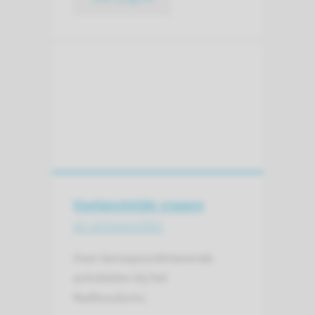
Veelgestelde vragen
en antwoorden
Over beroepsoriënterende
activiteiten bij het
Radboudumc.