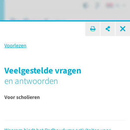
NL
ik zoek ...
Voorlezen
Scholieren
Veelgestelde vragen
en antwoorden
Onderwijs
Doelgroepen
Scholieren
Voor scholieren