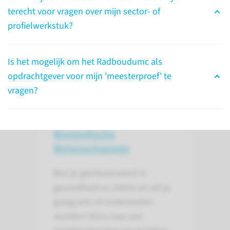
kan je helpen!
terecht voor vragen over mijn sector- of
profielwerkstuk?
naar pagina
Is het mogelijk om het Radboudumc als
opdrachtgever voor mijn 'meesterproef' te
vragen?
Proefstuderen
Geneeskunde en
Biomedische
Wetenschappen
Ben je geïnteresseerd in
gezondheid en ziekte en wil je
graag arts of onderzoeker
worden? Kom naar een