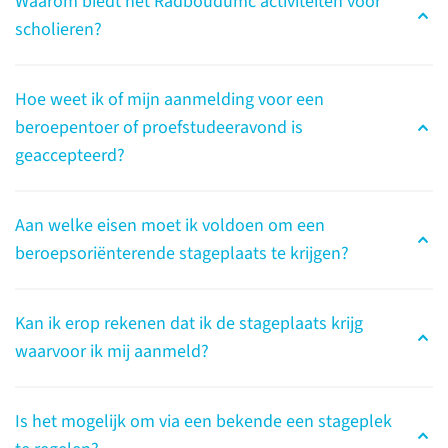
Waarom biedt het Radboudumc activiteiten voor
scholieren?
Wij helpen je
Hoe weet ik of mijn aanmelding voor een
bij het kiezen van je
beroepentoer of proefstudeeravond is
studie
geaccepteerd?
In de gezondheidszorg werken
mensen in veel verschillende
Aan welke eisen moet ik voldoen om een
beroepen met elk hun eigen
beroepsoriënterende stageplaats te krijgen?
opleiding. De Radboudumc
Health Academy ondersteunt je
Kan ik erop rekenen dat ik de stageplaats krijg
bij het verkennen van deze
waarvoor ik mij aanmeld?
beroepen en welke
mogelijkheden er zijn.
Is het mogelijk om via een bekende een stageplek