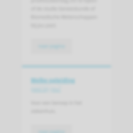
proefstudeerdag om te kijken
of de studie Geneeskunde of
Biomedische Wetenschappen
bij jou past.
naar pagina
Welke opleiding
past bij jou?
Voor een beroep in het
ziekenhuis.
naar pagina