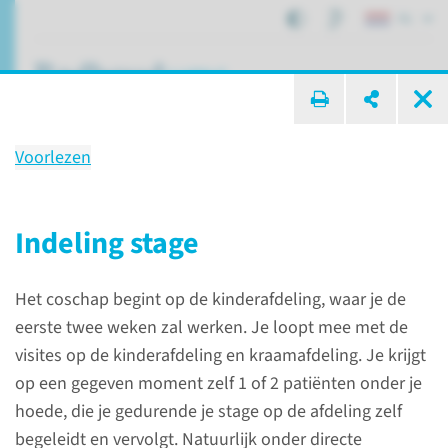
NL
ik zoek ...
Voorlezen
Coschap
Kindergeneeskunde
Indeling stage
bij Maasziekenhuis Pantein
Het coschap begint op de kinderafdeling, waar je de
eerste twee weken zal werken. Je loopt mee met de
Onderwijs
Coschap bij Maasziekenhuis Pantein
visites op de kinderafdeling en kraamafdeling. Je krijgt
Coschap Kindergeneeskunde
op een gegeven moment zelf 1 of 2 patiënten onder je
hoede, die je gedurende je stage op de afdeling zelf
begeleidt en vervolgt. Natuurlijk onder directe