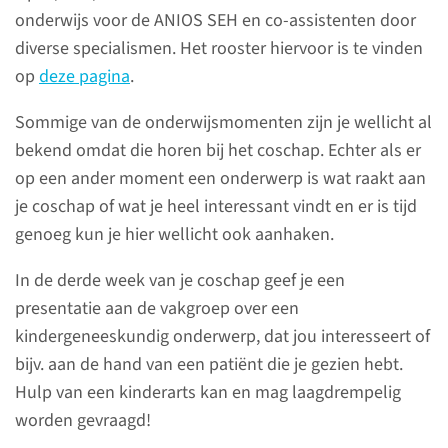
onderwijs voor de ANIOS SEH en co-assistenten door
diverse specialismen. Het rooster hiervoor is te vinden
op
deze pagina
.
Coschap bij
Maasziekenhuis
Sommige van de onderwijsmomenten zijn je wellicht al
Pantein
bekend omdat die horen bij het coschap. Echter als er
op een ander moment een onderwerp is wat raakt aan
We heten je van harte welkom
je coschap of wat je heel interessant vindt en er is tijd
bij het Maasziekenhuis Pantein
genoeg kun je hier wellicht ook aanhaken.
in Beugen/Boxmeer.
In de derde week van je coschap geef je een
presentatie aan de vakgroep over een
naar pagina
kindergeneeskundig onderwerp, dat jou interesseert of
bijv. aan de hand van een patiënt die je gezien hebt.
Hulp van een kinderarts kan en mag laagdrempelig
worden gevraagd!