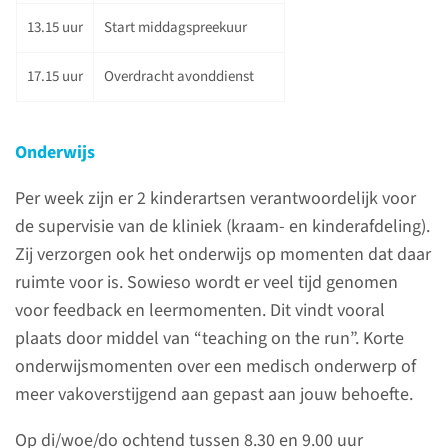
kindergeneeskunde bestaat uit
13.15 uur
Start middagspreekuur
7 kinderartsen, die allemaal het
17.15 uur
Overdracht avonddienst
vak in de volle breedte
uitvoeren en (bijna) allemaal
een of meerdere
Onderwijs
aandachtsgebieden hebben.
Per week zijn er 2 kinderartsen verantwoordelijk voor
de supervisie van de kliniek (kraam- en kinderafdeling).
lees meer
Zij verzorgen ook het onderwijs op momenten dat daar
ruimte voor is. Sowieso wordt er veel tijd genomen
voor feedback en leermomenten. Dit vindt vooral
plaats door middel van “teaching on the run”. Korte
onderwijsmomenten over een medisch onderwerp of
meer vakoverstijgend aan gepast aan jouw behoefte.
Op di/woe/do ochtend tussen 8.30 en 9.00 uur