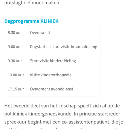
ontslagbrief moet maken.
bereikbaarheid en
afwezigheid
Dagprogramma KLINIEK
De eerste dag van het coschap
8.30 uur
Overdracht
staat in het teken van
kennismaking met de vakgroep
9.00 uur
Dagstart en start visite kraamafdeling
kindergeneeskunde, het
ziekenhuis met kinder- en
9.30 uur
Start visite kinderafdeling
kraamafdeling en polikliniek en
de verpleegkundigen en andere
10.00 uur
Visite kinderorthopedie
collega’s.
17.15 uur
Overdracht avonddienst
lees meer
Het tweede deel van het coschap speelt zich af op de
polikliniek kindergeneeskunde. In principe start ieder
spreekuur begint met een co-assistentenpatiënt, die je