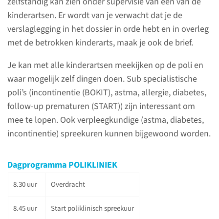
zelfstandig kan zien onder supervisie van een van de
Indeling stage
kinderartsen. Er wordt van je verwacht dat je de
verslaglegging in het dossier in orde hebt en in overleg
Het coschap begint op de
met de betrokken kinderarts, maak je ook de brief.
kinderafdeling, waar je de
eerste twee weken zal werken.
Je kan met alle kinderartsen meekijken op de poli en
Je loopt mee met de visites op
waar mogelijk zelf dingen doen. Sub specialistische
de kinderafdeling en
poli’s (incontinentie (BOKIT), astma, allergie, diabetes,
kraamafdeling.
follow-up prematuren (START)) zijn interessant om
mee te lopen. Ook verpleegkundige (astma, diabetes,
incontinentie) spreekuren kunnen bijgewoond worden.
lees meer
Dagprogramma POLIKLINIEK
8.30 uur
Overdracht
Betrokken afdeling
8.45 uur
Start poliklinisch spreekuur
De vakgroep