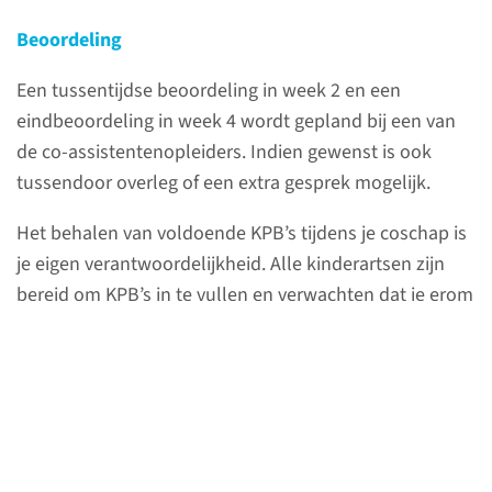
Beoordeling
Een tussentijdse beoordeling in week 2 en een
eindbeoordeling in week 4 wordt gepland bij een van
de co-assistentenopleiders. Indien gewenst is ook
tussendoor overleg of een extra gesprek mogelijk.
Het behalen van voldoende KPB’s tijdens je coschap is
je eigen verantwoordelijkheid. Alle kinderartsen zijn
Menu
bereid om KPB’s in te vullen en verwachten dat je erom
vraagt na het beoordelen van een patiënt. Het is
handig om expliciet van tevoren aan te geven dat je
een KPB wil, zodat er optimale feedback gegeven kan
worden.
Patiëntenzorg
Bereikbaarheid en afwezigheid