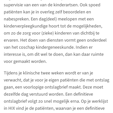
Over je coschap
supervisie van een van de kinderartsen. Ook spoed
patiënten kan je in overleg zelf beoordelen en
Binnenkort start je met je
nabespreken. Een dag(deel) meelopen met een
coschap kindergeneeskunde in
kinderverpleegkundige hoort tot de mogelijkheden,
het Maasziekenhuis in
om zo de zorg voor (zieke) kinderen van dichtbij te
Boxmeer. Je bent van harte
ervaren. Het doen van diensten vormt geen onderdeel
welkom in ons ziekenhuis
van het coschap kindergeneeskunde. Indien er
gedurende deze vier weken en
interesse is, om dit wel te doen, dan kan daar ruimte
we gaan er een leerzame tijd
voor gemaakt worden.
van maken.
Tijdens je klinische twee weken wordt er van je
verwacht, dat je voor je eigen patiënten die met ontslag
lees meer
gaan, een voorlopige ontslagbrief maakt. Deze moet
dezelfde dag verstuurd worden. Een definitieve
ontslagbrief volgt zo snel mogelijk erna. Op je werklijst
in HIX vind je de patiënten, waarvan je een definitieve
Melden eerste dag