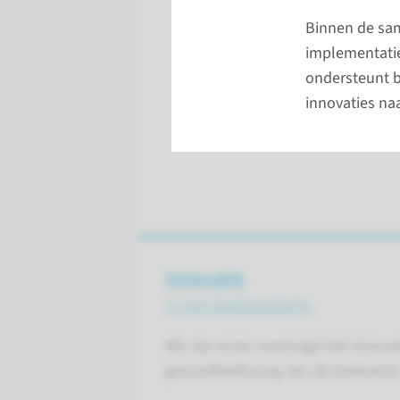
Binnen de sam
implementatie
ondersteunt bi
innovaties na
Innovatie
in het Radboudumc
We zijn ervan overtuigd dat innovat
gezondheidszorg van de toekomst