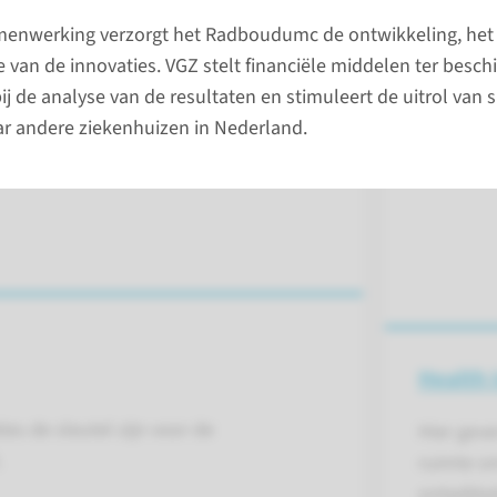
enwerking verzorgt het Radboudumc de ontwikkeling, het 
lees 
 van de innovaties. VGZ stelt financiële middelen ter beschi
j de analyse van de resultaten en stimuleert de uitrol van 
ar andere ziekenhuizen in Nederland.
Health 
ies de sleutel zijn voor de
Hier gev
.
ruimte om
ontwikkel