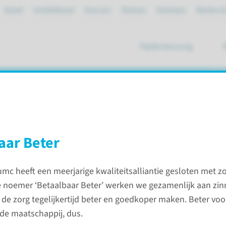
Spoed
mijnRadboud
Over ons
Partners
Verwijzers
Werken bi
Patiëntenzorg
ik
aar Beter
c heeft een meerjarige kwaliteitsalliantie gesloten met z
 noemer ‘Betaalbaar Beter’ werken we gezamenlijk aan zinn
Wat is
 de zorg tegelijkertijd beter en goedkoper maken. Beter voo
innovati
 de maatschappij, dus.