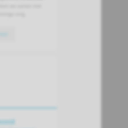
rken we samen met
innige zorg.
meer
ezond