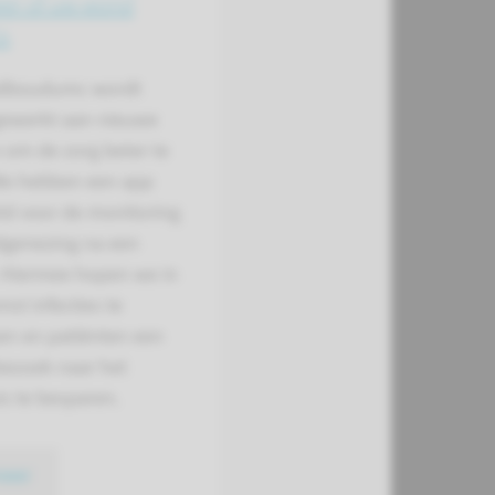
eer of uw wond
is
adboudumc wordt
gewerkt aan nieuwe
 om de zorg beter te
e hebben een app
ld voor de monitoring
genezing na een
. Hiermee hopen we in
st infecties te
n en patiënten een
bezoek naar het
s te besparen.
meer