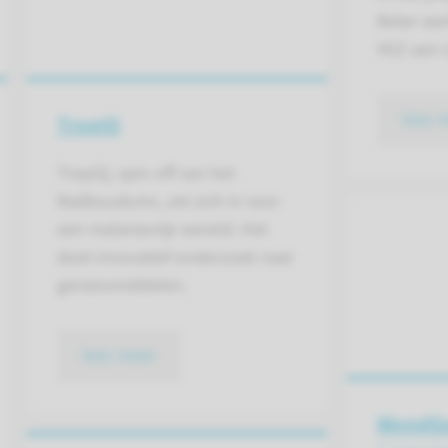
Beter we
VGZ aan z
lees 
TropIQ
TropIQ, spin-off van het
Radboudumc, zet zich in voor
een malariavrije wereld. Het
doet innovatief onderzoek naar
geneesmiddelen.
lees meer
WondG