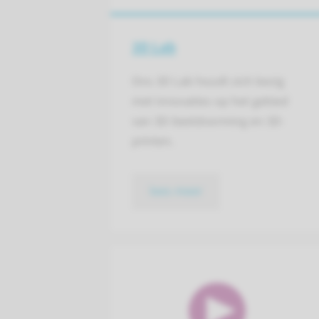
3D Lab
Ons 3D Lab houdt zich bezig
met innovaties op het gebied
van 3D-beeldvorming en 3D-
printen.
lees meer