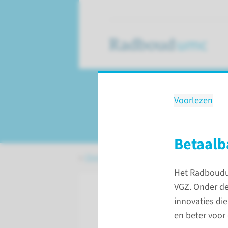
Voorlezen
Innovatie
Betaalb
Over het Radboudumc
Innovatie
Het Radboudum
VGZ. Onder de
innovaties die
en beter voor