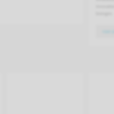
innovatie
brengen.
naar 