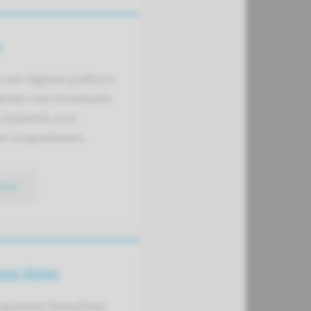
e
s een digitaal platform
iënten met chronische
 leukemie, hun
n zorgverleners.
meer
aar Beter
rogramma Betaalbaar