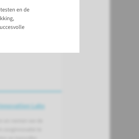
testen en de
meer
kking,
succesvolle
Innovation Labs
en en nemen we de
 zorginnovatie te
en en kansrijke