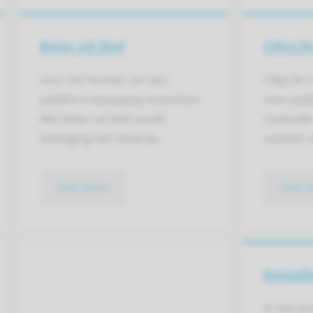
Beter uit Bed
CMyLif
Voor het herstel van een
CMyLife i
patiënt is beweging essentieel.
voor pat
Met Beter uit Bed wordt
myeloide
beweging het medicijn.
naasten e
lees meer
lees 
Betaalb
In het p