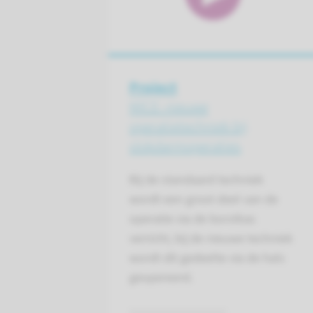
Project
MICE: nieuwe
operatietechniek bij
slokdarmoperaties
Bij de standaard techniek
wordt een groot deel van de
operatie via de borstkas
verricht, bij de nieuwe techniek
wordt dit gedeelte via de hals
geopereerd.