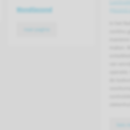
Control
WondGezond
gezond 
In het R
naar pagina
continu 
manieren
maken. W
ontwikke
van wond
operatie
de toekom
voorkome
controle
ziekenhui
lees 