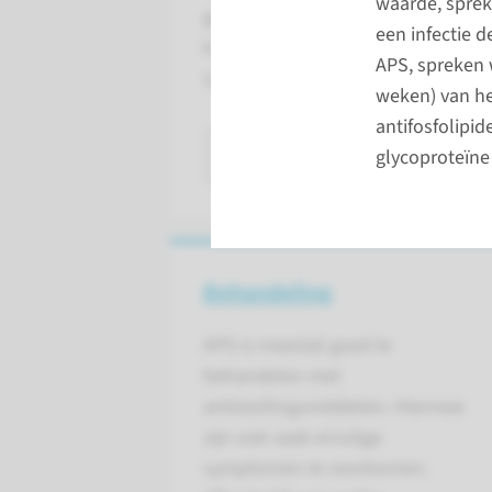
waarde, sprek
gekenmerkt door een verhoogde b
een infectie d
kunnen ontstaan. De ziekte is oo
APS, spreken 
syndroom.
weken) van he
antifosfolipid
lees meer
glycoproteïne
Behandeling
APS is meestal goed te
behandelen met
antistollingsmiddelen. Hiermee
zijn ook vaak ernstige
symptomen te voorkomen.