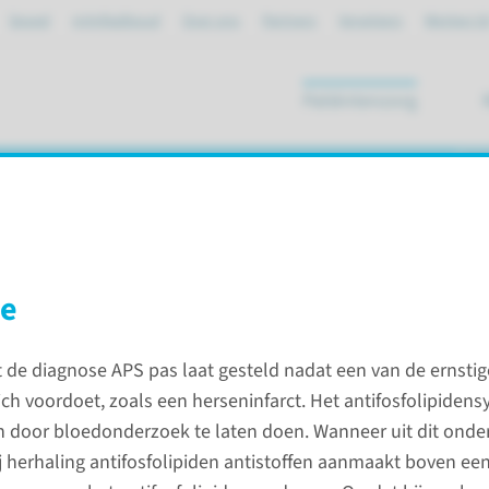
Spoed
mijnRadboud
Over ons
Partners
Verwijzers
Werken bi
Patiëntenzorg
ik
syndroom (APS)
se
osfolipidensyndroom (APS)
 de diagnose APS pas laat gesteld nadat een van de ernstig
h voordoet, zoals een herseninfarct. Het antifosfolipide
syndroom?
Diagno
door bloedonderzoek te laten doen. Wanneer uit dit onder
j herhaling antifosfolipiden antistoffen aanmaakt boven ee
) is een auto-immuun ziekte en wordt
Meestal 