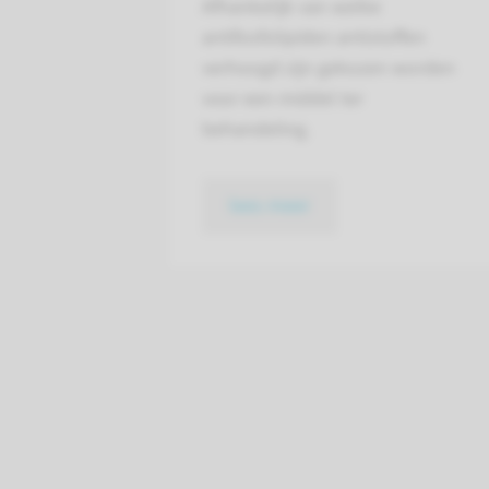
Afhankelijk van welke
antifosfolipiden antistoffen
verhoogd zijn gekozen worden
voor een middel ter
behandeling.
lees meer