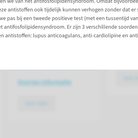
en we van het antifosfolipidensyndroom. Omdat bijvoorbeel
loedstolling waardoor tromboses
pas laat 
eze antistoffen ook tijdelijk kunnen verhogen zonder dat er 
k bekend onder de naam Hughes
de ernst
we pas bij een tweede positieve test (met een tussentijd va
voordoet,
t antifosfolipidensyndroom. Er zijn 3 verschillende soorden
herseninf
en antistoffen: lupus anticoagulans, anti-cardiolipine en ant
antifosf
men ops
bloedond
lees 
Overige informatie
lees meer