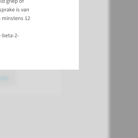
d griep of
gesteld nadat een van
sprake is van
igere symptomen zich
n minstens 12
 zoals een
arct. Het
i-beta-2-
olipidensyndroom kan
poren door
erzoek te laten doen.
meer