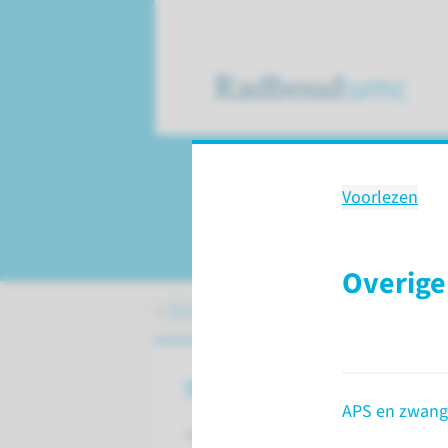
Voorlezen
Antifosfolipiden
Overige
Patiëntenzorg
Aandoeningen
Antif
Wat is het antifosfolipiden
APS en zwang
Het antifosfolipidensyndroom (APS