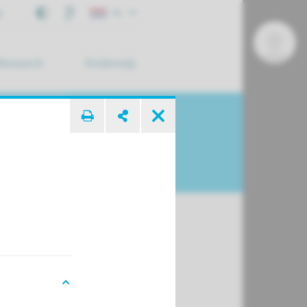
j
NL
Research
Onderwijs
 zoek ...
se
wordt de diagnose APS