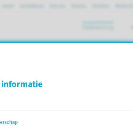
Spoed
mijnRadboud
Over ons
Partners
Verwijzers
Werken bi
Patiëntenzorg
ik
syndroom (APS)
 informatie
osfolipidensyndroom (APS)
syndroom?
Diagno
erschap
) is een auto-immuun ziekte en wordt
Meestal 