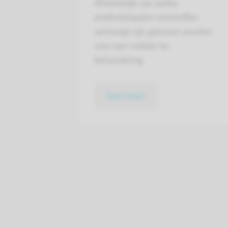
Afhankelijk van welke
antifosfolipiden antistoffen
verhoogd zijn gekozen worden
voor een middel ter
behandeling.
lees meer