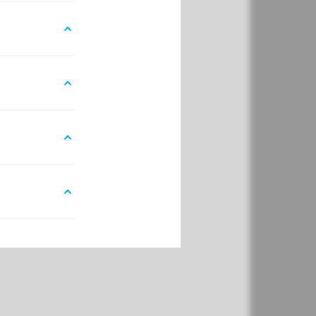
gesteld nadat een van
igere symptomen zich
 zoals een
arct. Het
olipidensyndroom kan
poren door
erzoek te laten doen.
meer