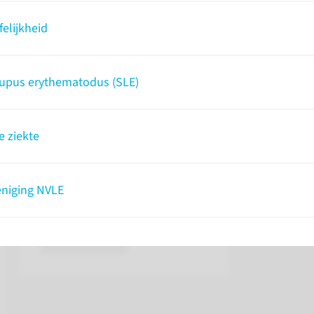
loedstolling waardoor tromboses
pas laat 
elijkheid
k bekend onder de naam Hughes
de ernst
voordoet,
herseninf
lupus erythematodus (SLE)
antifosf
men ops
bloedond
e ziekte
lees 
Overige informatie
eniging NVLE
lees meer