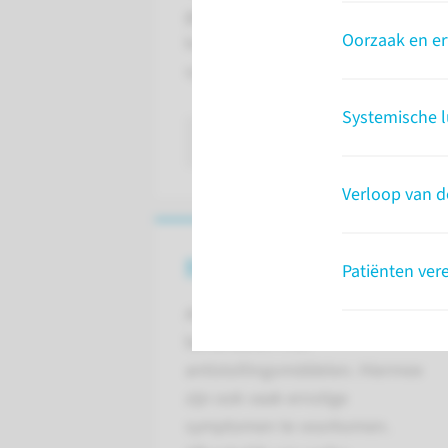
gekenmerkt door een verhoogde b
Oorzaak en erf
kunnen ontstaan. De ziekte is oo
syndroom.
Systemische 
lees meer
Verloop van d
Behandeling
Patiënten ver
APS is meestal goed te
behandelen met
antistollingsmiddelen. Hiermee
zijn ook vaak ernstige
symptomen te voorkomen.