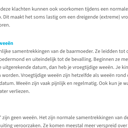
 die optreden voor 37 weken.
Gynaecol
deze klachten kunnen ook voorkomen tijdens een normale
 Dit maakt het soms lastig om een dreigende (extreme) vr
024-36
oren.
 weeën
Extrem
jnlijke samentrekkingen van de baarmoeder. Ze leidden tot o
edermond en uiteindelijk tot de bevalling. Beginnen ze me
Een extr
 uitgerekende datum, dan heb je vroegtijdige weeën. Je ki
een gebo
 worden. Vroegtijdige weeën zijn hetzelfde als weeën rond
26 weken
atum. Weeën zijn vaak pijnlijk en regelmatig. Ook kun je wa
van groo
ter verliezen.
extreme 
voorkom
Verloskunde
' zijn geen weeën. Het zijn normale samentrekkingen van 
De afdeling Verloskunde wil
lees 
luiting veroorzaken. Ze komen meestal meer verspreid over 