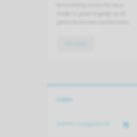
behandeling ervoor dat we je
kindje zo goed mogelijk op de
geboorte kunnen voorbereiden.
lees meer
Links
Extreme vroeggeboorte