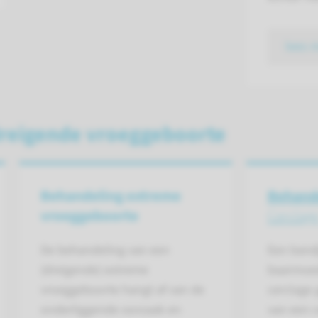
lees 
dreigende vroeggeboorte
Behandeling extreme
Behand
vroeggeboorte
Cerclag
De behandeling van een
Een band
(dreigende) extreme
baarmoe
vroeggeboorte hangt af van de
cerclage
onderliggende oorzaak en
van een c