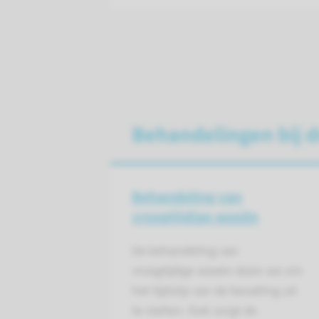
Behandelingen bij 
Behandeling van
vroegtijdige weeën
De behandeling van
vroegtijdige weeën doen we om
het tijdstip van de bevalling uit
te stellen. Ook zorgt de