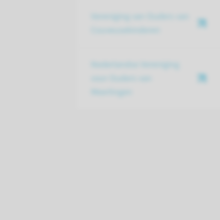
Vereniging van Ouders van
Couveusekinderen
Nederlandse Vereniging
voor Ouders van
Meerlingen