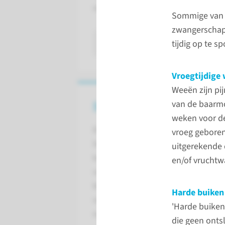
vroegtijdige weeën. Dit zijn weeën
Sommige van 
zwangerschap.
lees meer
tijdig op te sp
Vroegtijdige
Weeën zijn pi
van de baarmo
Symptomen
weken voor de
Er zijn verschillende
vroeg geboren
lichamelijke klachten die
uitgerekende d
kunnen wijzen op een
en/of vruchtwa
vroeggeboorte. Sommige
klachten kunnen ook
Harde buiken
voorkomen tijdens een
'Harde buiken
normale zwangerschap.
die geen onts