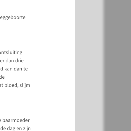
ogie
oeggeboorte
1 47 88
e vroeggeboorte
ntsluiting
er dan drie
eme vroeggeboorte is
nd kan dan te
orte tussen de 16 en
 de
 zwangerschap. Het is
t bloed, slijm
t belang om een
vroeggeboorte te
en.
de baarmoeder
meer
de dag en zijn