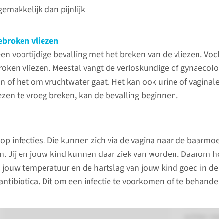
graag een betrouwbare partner
emakkelijk dan pijnlijk
zijn en je zo veilig, vriendelijk en
persoonlijk mogelijk
ebroken vliezen
begeleiden tijdens
en voortijdige bevalling met het breken van de vliezen. Voc
Oorzak
zwangerschap, bevalling en
roken vliezen. Meestal vangt de verloskundige of gynaecolo
kraamtijd.
Er zijn v
en of het om vruchtwater gaat. Het kan ook urine of vaginale
voor een
liezen te vroeg breken, kan de bevalling beginnen.
een meer
naar pagina
te veel v
infectie, 
 op infecties. Die kunnen zich via de vagina naar de baarmo
vroeg bre
en. Jij en jouw kind kunnen daar ziek van worden. Daarom 
zwakte v
 jouw temperatuur en de hartslag van jouw kind goed in de 
baarmoe
antibiotica. Dit om een infectie te voorkomen of te behande
afwijken
baarmoed
echter ni