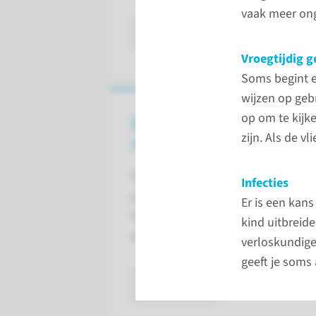
vaak meer ong
lees meer
Vroegtijdig g
Soms begint e
wijzen op geb
op om te kijk
Onderzoek bij
zijn. Als de v
vroegtijdige weeën
Bij vroegtijdige weeën doet de
Infecties
gynaecoloog onderzoek. Hij
Er is een kans
kijkt of je kind echt te vroeg
kind uitbreid
geboren dreigt te worden.
verloskundige
geeft je soms 
lees meer