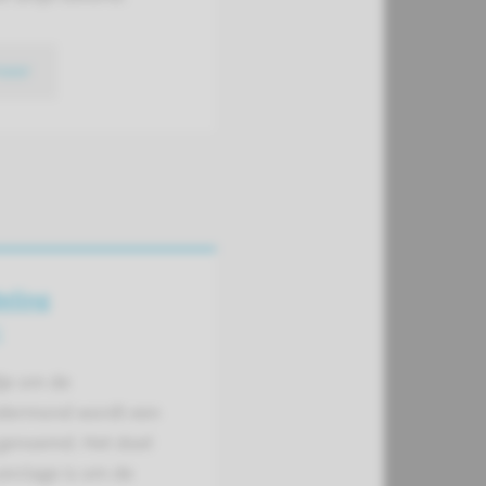
meer
eling
e
je om de
dermond wordt een
 genoemd. Het doel
erclage is om de