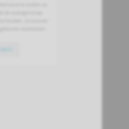
ermond te sluiten en
e de zwangerschap
 te houden. Zo kunnen
geboorte voorkomen.
pagina