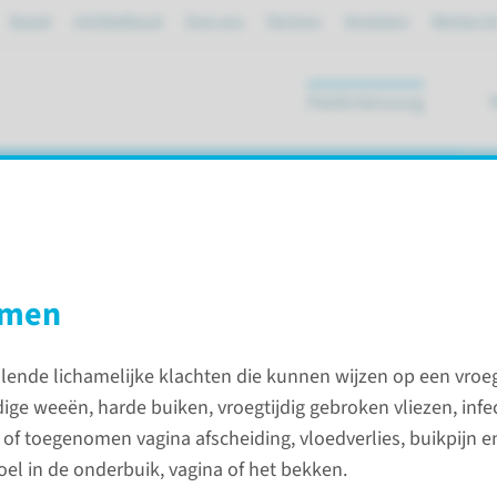
Spoed
mijnRadboud
Over ons
Partners
Verwijzers
Werken bi
Patiëntenzorg
ik
geboorte
omen
gende vroeggeboorte
hillende lichamelijke klachten die kunnen wijzen op een vro
dige weeën, harde buiken, vroegtijdig gebroken vliezen, infec
Contac
of toegenomen vagina afscheiding, vloedverlies, buikpijn e
el in de onderbuik, vagina of het bekken.
t te vroeg geboren te worden. Je hebt
Afdeling