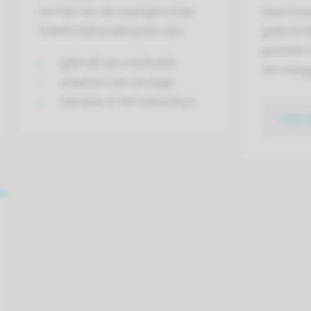
termijn van de zwangerschap.
baarmoed
Enkele behandelopties zijn:
gedurend
gesloten
gebruik van medicatie
we vroeg
plaatsen van cerclage
opname in het ziekenhuis
naar 