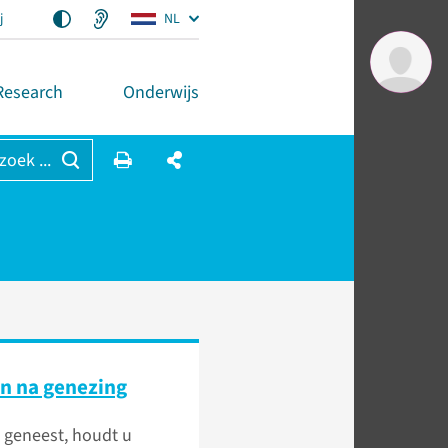
j
NL
Research
Onderwijs
 zoek ...
n na genezing
 geneest, houdt u