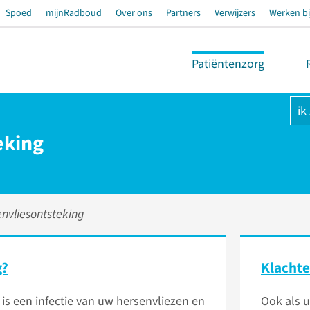
Spoed
mijnRadboud
Over ons
Partners
Verwijzers
Werken bi
Patiëntenzorg
ik
eking
nvliesontsteking
g?
Klachte
 is een infectie van uw hersenvliezen en
Ook als u