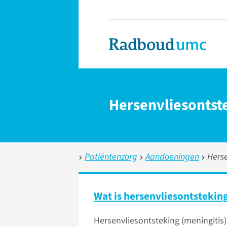
Hersenvliesontst
Patiëntenzorg
Aandoeningen
Herse
Wat is hersenvliesontstekin
Hersenvliesontsteking (meningitis)