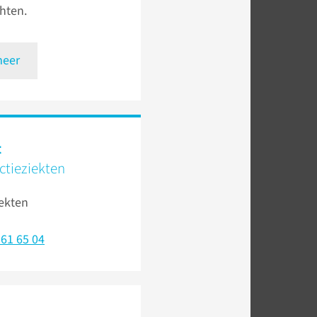
hten.
meer
t
ctieziekten
iekten
361 65 04