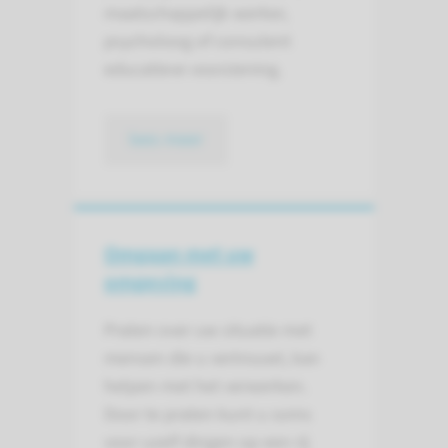
maatschappelijk werker,
psycholoog of consulent
educatieve voorziening.
lees meer
Omgaan met uw
omgeving
Praten over uw situatie met
mensen die u vertrouwt, kan
helpen met het verwerken.
Door te praten kunt u soms
voor uzelf dingen op een rij