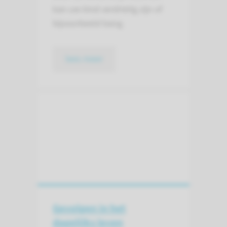
kan uw kind verdrietig zijn of
bijvoorbeeld bang.
lees meer
Gevolgen in het
dagelijks leven