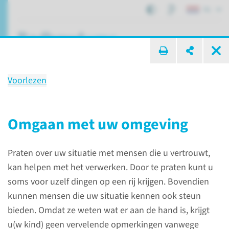
NL
ik zoek ...
Voorlezen
Sociale en emotionele
gevolgen voor kinderen met
Omgaan met uw omgeving
een mitochondriële ziekte
Praten over uw situatie met mensen die u vertrouwt,
kan helpen met het verwerken. Door te praten kunt u
Patiëntenzorg
Mitochondriële aandoeningen
soms voor uzelf dingen op een rij krijgen. Bovendien
Sociale en emotionele gevolgen voor kinderen met een mitochondriële ziekte
kunnen mensen die uw situatie kennen ook steun
bieden. Omdat ze weten wat er aan de hand is, krijgt
u(w kind) geen vervelende opmerkingen vanwege