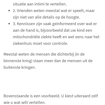
sociale, emotionele en
situatie aan intimi te vertellen.
praktische gevolgen voor uw
2. Vrienden weten meestal wat er speelt, maar
kind en uw gezin.
zijn niet van alle details op de hoogte.
3. Kennissen zijn vaak geïnformeerd over wat er
aan de hand is, bijvoorbeeld dat uw kind een
mitochondriële ziekte heeft en wel eens naar het
Contact
ziekenhuis moet voor controle.
Meestal weten de mensen die dichterbij (in de
binnenste kring) staan meer dan de mensen uit de
buitenste kringen.
Vragen over sociale of
emotionele gevolgen? Neem
contact op met uw
behandelend arts of de
Bovenstaande is een voorbeeld. U kiest uiteraard zelf
verpleegkundig specialist.
wie u wat wilt vertellen.