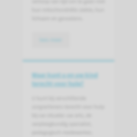
verloop van tijd om te gaan met
hun mitochondriële ziekte, hun
lichaam en gevoelens.
lees meer
Waar kunt u en uw kind
terecht voor hulp?
U kunt bij verschillende
zorgverleners terecht voor hulp
bij uw situatie: uw arts, de
verpleegkundig specialist,
pedagogisch medewerker,