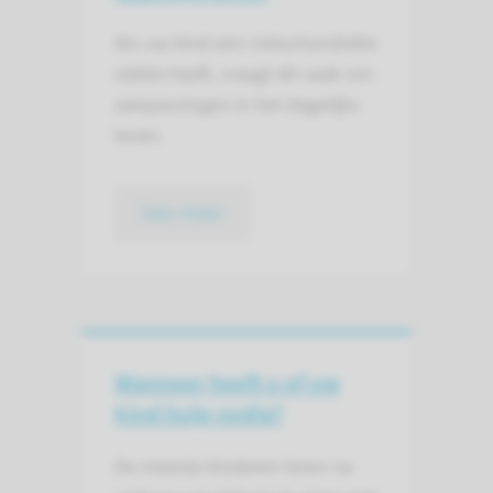
Als uw kind een mitochondriële
ziekte heeft, vraagt dit vaak om
aanpassingen in het dagelijks
leven.
lees meer
Wanneer heeft u of uw
kind hulp nodig?
De meeste kinderen leren na