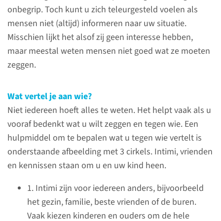
onbegrip. Toch kunt u zich teleurgesteld voelen als
mensen niet (altijd) informeren naar uw situatie.
Misschien lijkt het alsof zij geen interesse hebben,
maar meestal weten mensen niet goed wat ze moeten
zeggen.
Sociale en emotionele
Wat vertel je aan wie?
gevolgen
Niet iedereen hoeft alles te weten. Het helpt vaak als u
voor kinderen met een
vooraf bedenkt wat u wilt zeggen en tegen wie. Een
mitochondriële ziekte
hulpmiddel om te bepalen wat u tegen wie vertelt is
onderstaande afbeelding met 3 cirkels. Intimi, vrienden
Als uw kind een mitochondriële
en kennissen staan om u en uw kind heen.
ziekte heeft, beïnvloedt dit
jullie leven op verschillende
1. Intimi zijn voor iedereen anders, bijvoorbeeld
gebieden. Naast de medische
het gezin, familie, beste vrienden of de buren.
behandeling, zijn er ook
Vaak kiezen kinderen en ouders om de hele