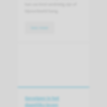
kan uw kind verdrietig zijn of
bijvoorbeeld bang.
lees meer
Gevolgen in het
dagelijks leven