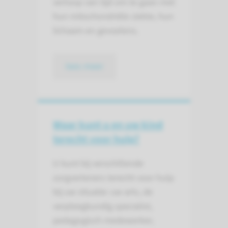
verloop van tijd om te gaan met
hun mitochondriële ziekte, hun
lichaam en gevoelens.
lees meer
Waar kunt u en uw kind
terecht voor hulp?
U kunt bij verschillende
zorgverleners terecht voor hulp
bij uw situatie: uw arts, de
verpleegkundig specialist,
pedagogisch medewerker,