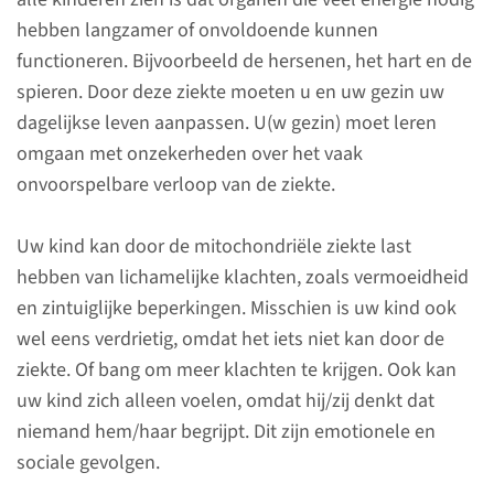
hebben langzamer of onvoldoende kunnen
functioneren. Bijvoorbeeld de hersenen, het hart en de
spieren. Door deze ziekte moeten u en uw gezin uw
dagelijkse leven aanpassen. U(w gezin) moet leren
omgaan met onzekerheden over het vaak
onvoorspelbare verloop van de ziekte.
Sociale en emotionele
gevolgen
Uw kind kan door de mitochondriële ziekte last
voor kinderen met een
hebben van lichamelijke klachten, zoals vermoeidheid
mitochondriële ziekte
en zintuiglijke beperkingen. Misschien is uw kind ook
wel eens verdrietig, omdat het iets niet kan door de
Als uw kind een mitochondriële
ziekte. Of bang om meer klachten te krijgen. Ook kan
ziekte heeft, beïnvloedt dit
uw kind zich alleen voelen, omdat hij/zij denkt dat
jullie leven op verschillende
niemand hem/haar begrijpt. Dit zijn emotionele en
gebieden. Naast de medische
sociale gevolgen.
behandeling, zijn er ook