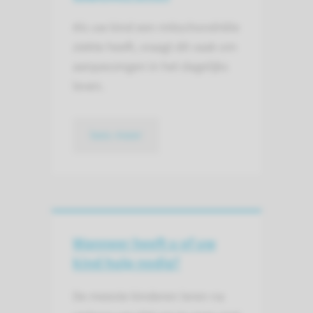
Als uw kind een mitochondriële
ziekte heeft, vraagt dit vaak om
aanpassingen in het dagelijks
leven.
lees meer
Wanneer heeft u of uw
kind hulp nodig?
De meeste kinderen leren na