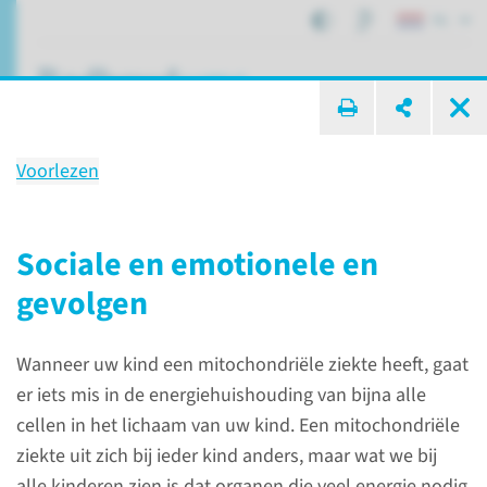
NL
ik zoek ...
Voorlezen
Sociale en emotionele
gevolgen voor kinderen met
Sociale en emotionele en
een mitochondriële ziekte
gevolgen
Wanneer uw kind een mitochondriële ziekte heeft, gaat
Patiëntenzorg
Mitochondriële aandoeningen
er iets mis in de energiehuishouding van bijna alle
Sociale en emotionele gevolgen voor kinderen met een mitochondriële ziekte
cellen in het lichaam van uw kind. Een mitochondriële
ziekte uit zich bij ieder kind anders, maar wat we bij
alle kinderen zien is dat organen die veel energie nodig