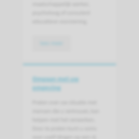
maatschappelijk werker,
psycholoog of consulent
educatieve voorziening.
lees meer
Omgaan met uw
omgeving
Praten over uw situatie met
mensen die u vertrouwt, kan
helpen met het verwerken.
Door te praten kunt u soms
voor uzelf dingen op een rij