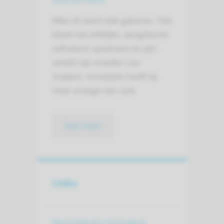
Mike (5) werd ziek geboren. ‘Het
bleek het erfelijke, aangeboren
nefrotisch syndroom te zijn’,
vertelt zijn moeder Liza
Snijders. Inmiddels heeft hij
meer energie dan ooit.
lees meer
Links
Nierpatiënten Vereniging