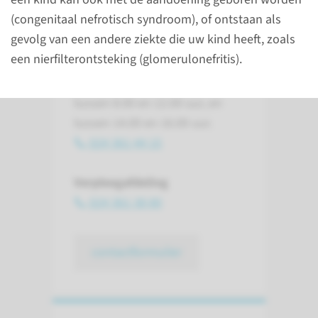
Contact
(congenitaal nefrotisch syndroom), of ontstaan als
Amalia kinderziekenhuis
gevolg van een andere ziekte die uw kind heeft, zoals
een nierfilterontsteking (glomerulonefritis).
Polikliniek
U kunt de polikliniek bellen
tussen 8.00 en 12.00 uur, en
tussen 14.00 en 16.00 uur.
024 361 44 15
Verpleegafdeling
024 361 38 80
contactformulier