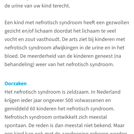
syndroom?
de urine van uw kind terecht.
Het nefrotisch syndroom is een
Een kind met nefrotisch syndroom heeft een gezwollen
aandoening aan de nieren
gezicht en/of lichaam doordat het lichaam te veel
waardoor er te veel eiwitten in
vocht en zout vasthoudt. De arts ziet bij kinderen met
de urine van uw kind
nefrotisch syndroom afwijkingen in de urine en in het
terechtkomen. Doordat het
bloed. De meerderheid van de kinderen geneest (na
lichaam te veel vocht en zout
behandeling) weer van het nefrotisch syndroom.
vasthoudt is het gezicht of
lichaam van uw kind
gezwollen.
Oorzaken
Het nefrotisch syndroom is zeldzaam. In Nederland
krijgen ieder jaar ongeveer 500 volwassenen en
lees meer
gemiddeld 60 kinderen het nefrotisch syndroom.
Nefrotisch syndroom ontwikkelt zich meestal
spontaan. De reden is dan meestal niet bekend. Maar
een kind kan ook met de aandoening geboren worden