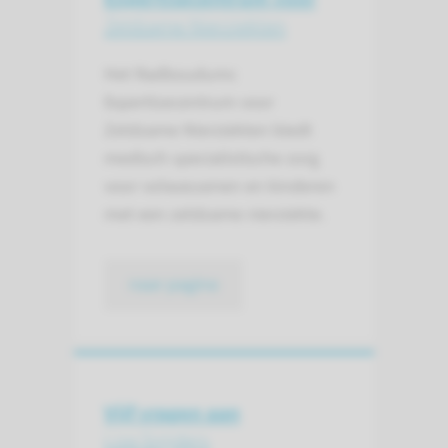
Zeldzame Nierziekten
Het Radboudumc
Expertisecentrum voor
Zeldzame Nierziekten biedt
medisch specialistische zorg
voor volwassenen en kinderen
met een zeldzame nierziekte.
naar pagina
Vijf vragen aan
Liza Snijders