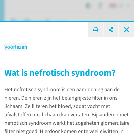
NL
ik zoek ...
Voorlezen
Nefrotisch syndroom bij
kinderen
Wat is nefrotisch syndroom?
Het nefrotisch syndroom is een aandoening aan de
Patiëntenzorg
Aandoeningen
nieren. De nieren zijn het belangrijkste filter in ons
Nefrotisch syndroom bij kinderen
lichaam. Ze filteren het bloed, zodat vocht met
afvalstoffen ons lichaam kan verlaten. Bij kinderen met
nefrotisch syndroom werkt het zogeheten glomerulaire
Wat is nefrotisch
filter niet goed. Hierdoor komen er te veel eiwitten in