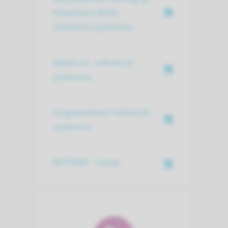
Nederland (NVN) -
nefrotisch syndroom
Nieren.nl - nefrotisch
syndroom
Zorgstandaard nefrotisch
syndroom
RESTERN - studie