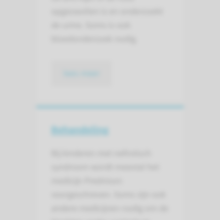
opgezwollen is en onderzoekt
de urine. Soms is ook
bloedonderzoek nodig.
lees meer
Behandeling
Bij kinderen met nefrotisch
syndroom wordt meestal het
medicijn Prednison
voorgeschreven. Soms zijn ook
andere medicijnen nodig om de