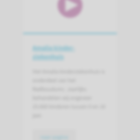
Amalia kinder­
ziekenhuis
Het Amalia kinderziekenhuis is
onderdeel van het
Radboudumc. Jaarlijks
behandelen wij ongeveer
25.000 kinderen tussen 0 en 18
jaar.
naar pagina