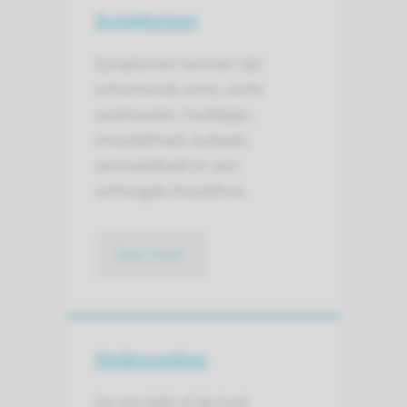
Symptomen
Symptomen kunnen zijn
schuimende urine, vocht
vasthouden, hoofdpijn,
misselijkheid, buikpijn,
vermoeidheid en een
verhoogde bloeddruk.
lees meer
Onderzoeken
De arts kijkt of de huid