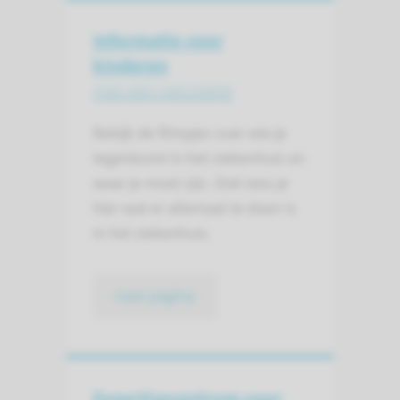
Informatie voor
kinderen
met een nierziekte
Bekijk de filmpjes over wie je
tegenkomt in het ziekenhuis en
waar je moet zijn. Ook lees je
hier wat er allemaal te doen is
in het ziekenhuis.
naar pagina
Expertisecentrum voor