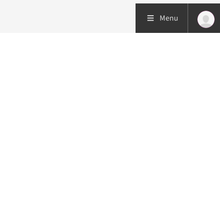
Menu
Patiëntenzorg
Research
Onderwijs