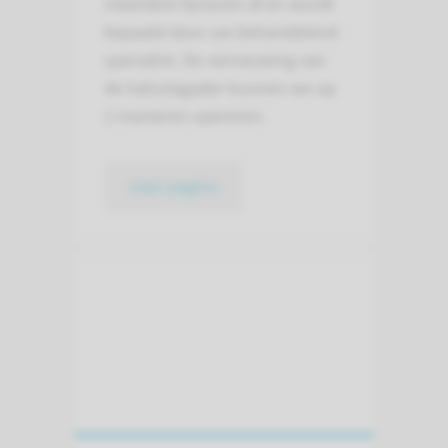
meerdere factoren af en wordt
bepaald door uw behandelend
specialist. De vernauwing van
de halsslagader kunnen we op
2 manieren opereren.
naar pagina