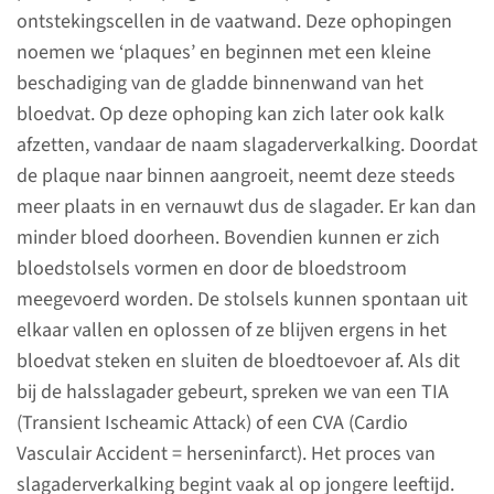
ontstekingscellen in de vaatwand. Deze ophopingen
Polikliniek Heelkunde
noemen we ‘plaques’ en beginnen met een kleine
Op werkdagen van 08.00-
beschadiging van de gladde binnenwand van het
12.00 en 14.00-16.00 uur
bloedvat. Op deze ophoping kan zich later ook kalk
024-361 38 08
afzetten, vandaar de naam slagaderverkalking. Doordat
de plaque naar binnen aangroeit, neemt deze steeds
meer plaats in en vernauwt dus de slagader. Er kan dan
minder bloed doorheen. Bovendien kunnen er zich
Polikliniek
bloedstolsels vormen en door de bloedstroom
Vaatchirurgie
meegevoerd worden. De stolsels kunnen spontaan uit
elkaar vallen en oplossen of ze blijven ergens in het
U bent verwezen naar de
bloedvat steken en sluiten de bloedtoevoer af. Als dit
polikliniek Heelkunde van het
bij de halsslagader gebeurt, spreken we van een TIA
Radboudumc. Het is prettig
(Transient Ischeamic Attack) of een CVA (Cardio
wanneer u iemand meeneemt
Vasculair Accident = herseninfarct). Het proces van
tijdens het polikliniek bezoek.
slagaderverkalking begint vaak al op jongere leeftijd.