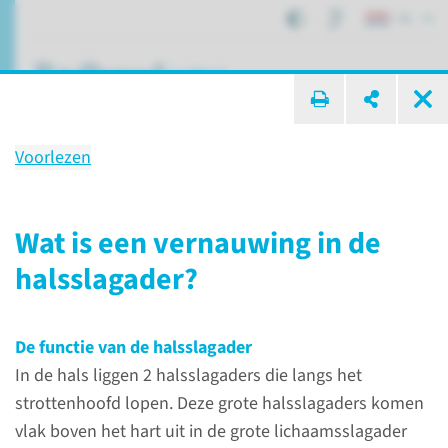
NL
ik zoek ...
Voorlezen
Vernauwing halsslagader
Wat is een vernauwing in de
halsslagader?
Patiëntenzorg
Aandoeningen
Vernauwing halsslagader
De functie van de halsslagader
In de hals liggen 2 halsslagaders die langs het
Wat is een vernauwing
strottenhoofd lopen. Deze grote halsslagaders komen
in de halsslagader?
vlak boven het hart uit in de grote lichaamsslagader