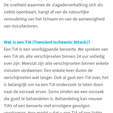
U krijgt vaak veel informatie.
De snelheid waarmee de slagaderverkalking zich als
ziekte openbaart, hangt af van de natuurlijke
lees meer
veroudering van het lichaam en van de aanwezigheid
van risicofactoren.
Wat is een TIA (Transient Ischeamic Attack)?
Risicofactoren
Een TIA is een voorbijgaande beroerte. We spreken van
een TIA als alle verschijnselen binnen 24 uur volledig
De kans op een aandoening
over zijn. Meestal zijn alle verschijnselen binnen enkele
van de slagaders is groter
minuten verdwenen. Een enkele keer duren de
wanneer bij iemand
verschijnselen wat langer. Ook al gaat een TIA over, het
risicofactoren voor
is belangrijk om na een TIA onderzoek te laten doen
slagaderverkalking aanwezig
naar de oorzaak ervan. Soms vinden we een oorzaak
zijn.
die goed te behandelen is. Behandeling kan nieuwe
TIA’s of een beroerte met ernstigere gevolgen
lees meer
voorkomen. Hoe merkt u dat u een TIA of een lichte