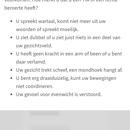
beroerte heeft?
U spreekt wartaal, komt niet meer uit uw
woorden of spreekt moeilijk.
Onderzoek
U ziet dubbel of u ziet juist niets in een deel van
uw gezichtsveld.
U heeft geen kracht in een arm of been of u bent
Duplex-onderzoek
daar verlamd.
Uw gezicht trekt scheef, een mondhoek hangt af.
Bij een duplex-onderzoek
U bent erg draaiduizelig, kunt uw bewegingen
wordt de kwaliteit van de wand
niet coördineren.
van het bloedvat bekeken en
Uw gevoel voor evenwicht is verstoord.
wordt via de doppler geluisterd
naar de kwaliteit van de
bloedstroom.