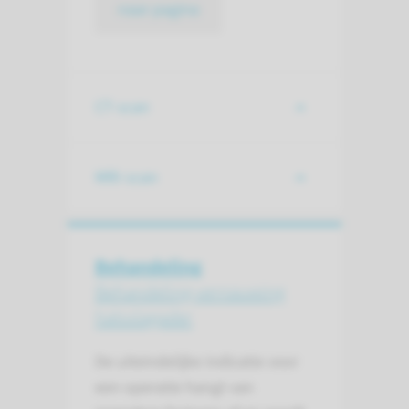
naar pagina
CT-scan
MRI-scan
Behandeling
Behandeling vernauwing
halsslagader
De uiteindelijke indicatie voor
een operatie hangt van