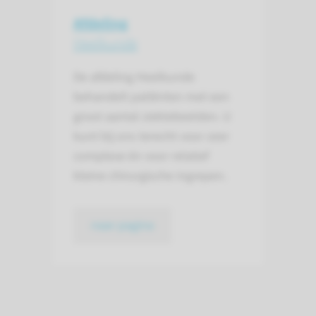
Afdeling
Heelkunde
De afdeling Heelkunde
behandelt patiënten met een
groot aantal ziektebeelden. U
kunt bij ons terecht voor zeer
complexe én voor relatief
kleine chirurgische ingrepen.
naar pagina