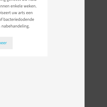
binnen enkele weken.
iseert uw arts een
of bacteriedodende
s nabehandeling.
meer