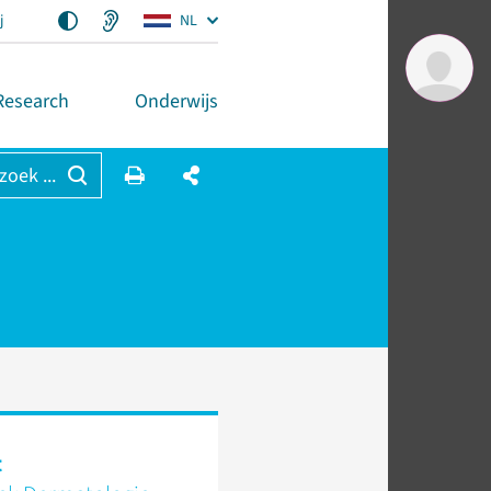
j
NL
Research
Onderwijs
 zoek ...
t