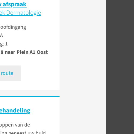
 afspraak
iek Dermatologie
Hoofdingang
 A
g: 1
8 naar Plein A1 Oost
 route
ehandeling
toppen van de
ing geneest uw huid