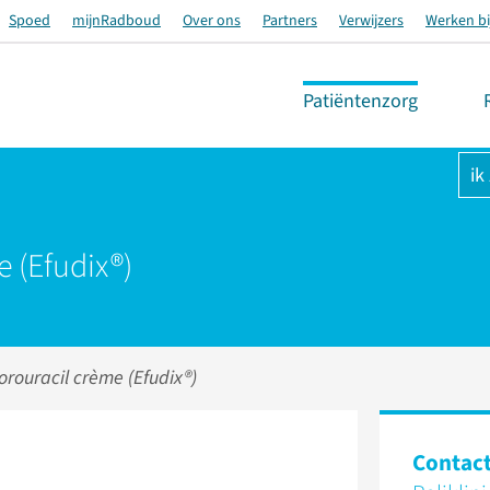
Spoed
mijnRadboud
Over ons
Partners
Verwijzers
Werken bi
Patiëntenzorg
ik
e (Efudix®)
uorouracil crème (Efudix®)
Contac