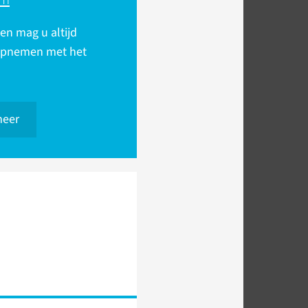
en mag u altijd
opnemen met het
meer