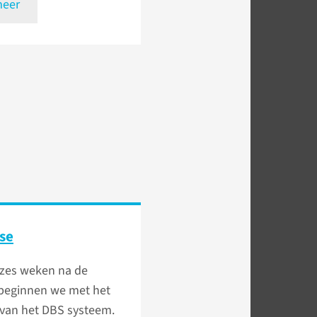
meer
ase
 zes weken na de
 beginnen we met het
 van het DBS systeem.