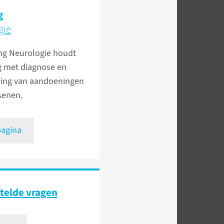
g
gie
ing Neurologie houdt
g met diagnose en
ing van aandoeningen
senen.
pagina
telde vragen