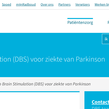
Spoed
mijnRadboud
Over ons
Partners
Verwijzers
Werken bi
Patiëntenzorg
ik
tion (DBS) voor ziekte van Parkinson
 Brain Stimulation (DBS) voor ziekte van Parkinson
Contac
DBS-te