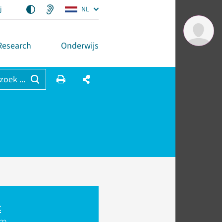
j
NL
Research
Onderwijs
 zoek ...
t
am