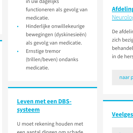
in uw dagelijks
Afdelin
functioneren als gevolg van
Neurolo
medicatie.
Hinderlijke onwillekeurige
De afdel
bewegingen (dyskinesieën)
zich bezi
als gevolg van medicatie.
behandel
Ernstige tremor
in de her
(trillen/beven) ondanks
medicatie.
naar 
Leven met een DBS-
systeem
Veelges
U moet rekening houden met
een aantal dingen om schade