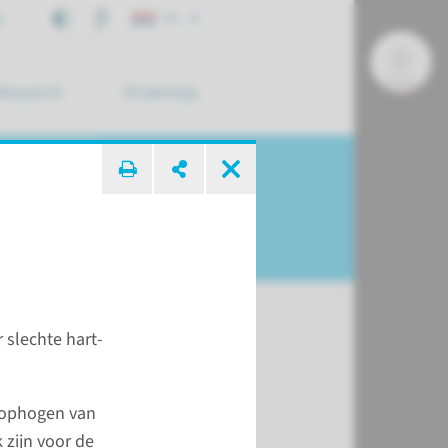
j
NL
Research
Onderwijs
 zoek ...
 slechte hart-
 en route
 ophogen van
Hoofdingang
 zijn voor de