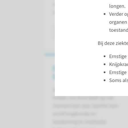
voor de verschillende manieren om
longen.
ondersteunen. ECMO is één van d
Verder o
organen 
toestand
lees meer
Bij deze ziek
Ernstige
Knijpkra
Wanneer een ECMO-
Ernstige
behandeling?
Soms als
De toestand van uw kind is
kritiek. Uw kind heeft op het
moment een zeer slechte hart-
en/of longfunctie en
beademing en medicatie