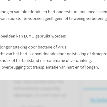
 het hart en/of de longen te
Route:
Vo
ie vormen van ondersteuning.
unit waar
phogen van bloeddruk- en hart ondersteunende medicijnen
van zuurstof te voorzien geeft geen of te weinig verbetering
.
bekijk
tebeelden kan ECMO gebruikt worden:
 longontsteking door bacterie of virus.
cht van het hart is onvoldoende door ontsteking of ritmepr
Risico's
 shock of hartstilstand na reanimatie of verdrinking.
 overbrugging tot transplantatie van hart en/of longen.
ECMO is levensreddend, maar
brengt ook risico's met zich
mee. Deze worden door het
behandelteam zorgvuldig
afgewogen. Er is een kans op:
De beh