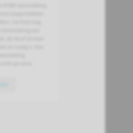
de ECMO-behandeling
 kind slaapmiddelen
illers. Uw kind mag
e behandeling wel
n, als hij of zij maar
el en rustig is. Hoe
behandeling
schilt per kind.
meer