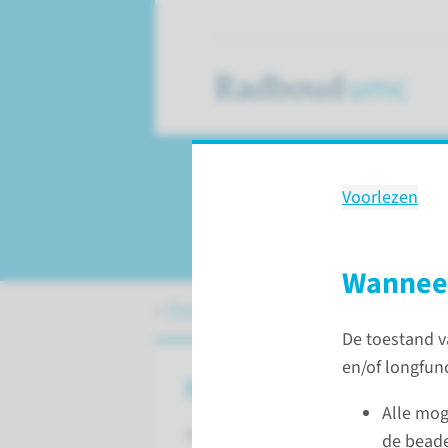
Voorlezen
ECMO bij kindere
Wannee
Patiëntenzorg
ECLS/ECMO
ECMO
De toestand v
en/of longfun
Wat is ECLS/ECMO?
Alle mog
ECLS staat voor ‘Extra Corporeal Li
de beade