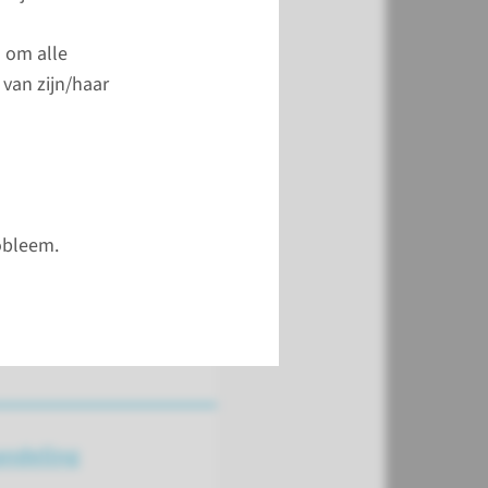
lg de route naar de
 uw naaste ligt.
 om alle
 van zijn/haar
 route
obleem.
andeling