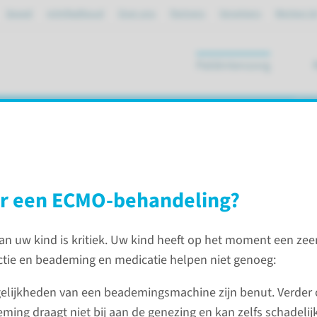
Spoed
mijnRadboud
Over ons
Partners
Verwijzers
Werken bi
Patiëntenzorg
ik
n
r een ECMO-behandeling?
 bij kinderen
an uw kind is kritiek. Uw kind heeft op het moment een zeer
ctie en beademing en medicatie helpen niet genoeg:
Contact
elijkheden van een beademingsmachine zijn benut. Verder
fe Support’. Dit is een verzamelnaam
Ingang: 
ming draagt niet bij aan de genezing en kan zelfs schadelijk