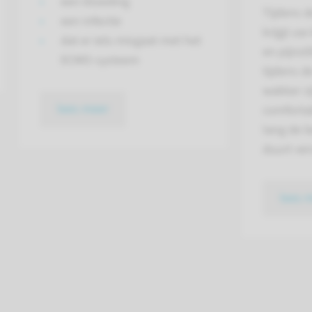
een bloeding
Tijdens 
een infectie
krijgt uw
dat er iets misgaat met het
en pijnst
ECMO-systeem
tijdens d
wakker zij
lees meer
comfortab
lang de 
duurt ver
lees 