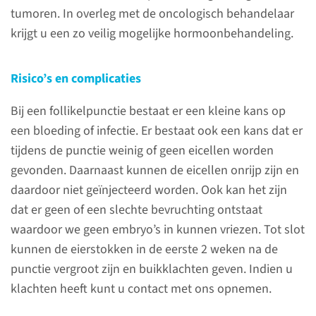
tumoren. In overleg met de oncologisch behandelaar
lees meer
krijgt u een zo veilig mogelijke hormoonbehandeling.
Risico’s en complicaties
Na de behandeling
Bij een follikelpunctie bestaat er een kleine kans op
een bloeding of infectie. Er bestaat ook een kans dat er
Na de behandeling kunt u
tijdens de punctie weinig of geen eicellen worden
verder met uw oncologische
gevonden. Daarnaast kunnen de eicellen onrijp zijn en
behandeling. Wanneer er in de
daardoor niet geïnjecteerd worden. Ook kan het zijn
toekomst sprake is van een
dat er geen of een slechte bevruchting ontstaat
actieve kinderwens en uw
waardoor we geen embryo’s in kunnen vriezen. Tot slot
oncologische behandeling is
kunnen de eierstokken in de eerste 2 weken na de
afgerond, kunt u een afspraak
punctie vergroot zijn en buikklachten geven. Indien u
maken op de polikliniek
klachten heeft kunt u contact met ons opnemen.
Voortplantingsgeneeskunde.