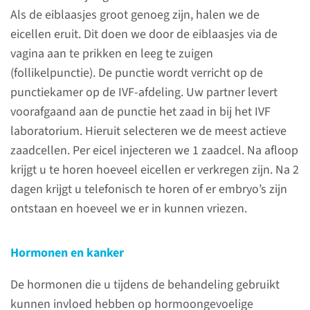
Er zijn een aantal zaken die u
Als de eiblaasjes groot genoeg zijn, halen we de
van te voren moet weten over
eicellen eruit. Dit doen we door de eiblaasjes via de
de behandeling.
vagina aan te prikken en leeg te zuigen
(follikelpunctie). De punctie wordt verricht op de
lees meer
punctiekamer op de IVF-afdeling. Uw partner levert
voorafgaand aan de punctie het zaad in bij het IVF
laboratorium. Hieruit selecteren we de meest actieve
zaadcellen. Per eicel injecteren we 1 zaadcel. Na afloop
De behandeling
krijgt u te horen hoeveel eicellen er verkregen zijn. Na 2
dagen krijgt u telefonisch te horen of er embryo’s zijn
De kans op zwangerschap na
ontstaan en hoeveel we er in kunnen vriezen.
ICSI wordt groter als er meer
embryo’s ingevroren kunnen
Hormonen en kanker
worden. Hiervoor zijn meerdere
eicellen nodig.
De hormonen die u tijdens de behandeling gebruikt
kunnen invloed hebben op hormoongevoelige