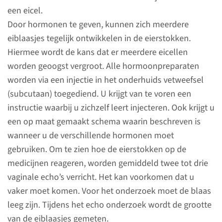
een eicel.
De behandeling van kanker kan
Door hormonen te geven, kunnen zich meerdere
schadelijk zijn voor uw
eiblaasjes tegelijk ontwikkelen in de eierstokken.
vruchtbaarheid. De
Hiermee wordt de kans dat er meerdere eicellen
mogelijkheid bestaat om uw
worden geoogst vergroot. Alle hormoonpreparaten
vruchtbaarheid te sparen door
worden via een injectie in het onderhuids vetweefsel
embryo’s in te vriezen na een
(subcutaan) toegediend. U krijgt van te voren een
Intra Cytoplasmatische Sperma
instructie waarbij u zichzelf leert injecteren. Ook krijgt u
Injectie (ICSI) behandeling.
een op maat gemaakt schema waarin beschreven is
wanneer u de verschillende hormonen moet
lees meer
gebruiken. Om te zien hoe de eierstokken op de
medicijnen reageren, worden gemiddeld twee tot drie
vaginale echo’s verricht. Het kan voorkomen dat u
vaker moet komen. Voor het onderzoek moet de blaas
Wat moet u weten?
leeg zijn. Tijdens het echo onderzoek wordt de grootte
van de eiblaasjes gemeten.