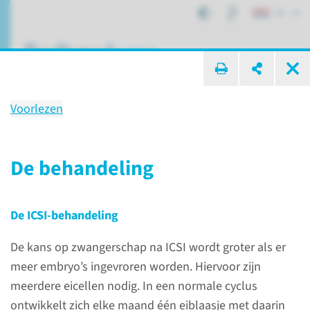
NL
ik zoek ...
Voorlezen
Behandeling
Embryo's invriezen bij kanker
De behandeling
De ICSI-behandeling
Patiëntenzorg
Behandelingen
Embryo's invriezen bij kanker
De kans op zwangerschap na ICSI wordt groter als er
meer embryo’s ingevroren worden. Hiervoor zijn
meerdere eicellen nodig. In een normale cyclus
Over de behandeling
ontwikkelt zich elke maand één eiblaasje met daarin