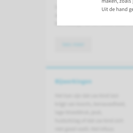
maken, zoals 
Infliximab helpt bij het verminder
Uit de hand g
aan kinderen gegeven via een infuu
het medicijn via het infuus duurt 1 
lees meer
Bijwerkingen
Het kan zijn dat uw kind last
krijgt van koorts, benauwdheid,
lage bloeddruk, jeuk,
huiduitslag of dat uw kind zich
niet goed voelt. Het infuus