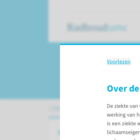
Voorlezen
Behandeling
Infliximab bij de zi
Over de 
De ziekte van
Patiëntenzorg
Behandelingen
Infl
werking van 
is een ziekte
Wat is infliximab?
lichaamseigen