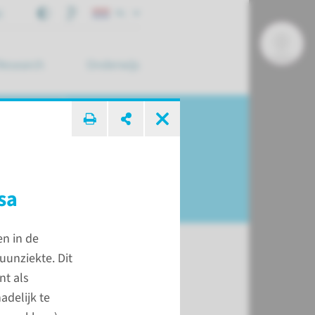
j
NL
Research
Onderwijs
 zoek ...
 kinderen
sa
en in de
unziekte. Dit
nt als
t
delijk te