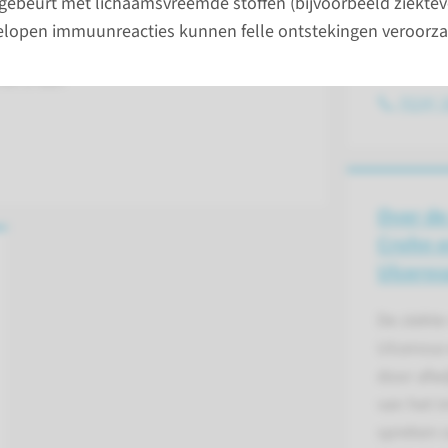
gebeurt met lichaamsvreemde stoffen (bijvoorbeeld ziektev
en van ontstekingen. Infliximab wordt
Kinder M
elopen immuunreacties kunnen felle ontstekingen veroorza
s in de hand of arm. Het inlopen van
Leverzie
tot 2 uur.
(024) 
Over de
Crohn e
Ulceros
De ziekte
Ulcerosa
door afwi
van het 
spreken 