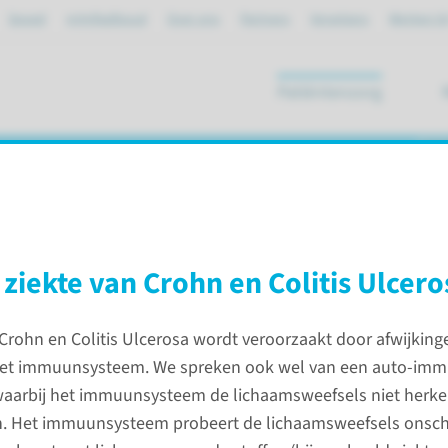
Spoed
mijnRadboud
Over ons
Partners
Verwijzers
Werken bi
Patiëntenzorg
ik
ekte van Crohn en Colitis Ulcerosa bij
ziekte van Crohn en Colitis Ulcero
 Crohn en Colitis Ulcerosa wordt veroorzaakt door afwijking
iximab bij de ziekte van Crohn en Colitis Ulcerosa bij kinderen
het immuunsysteem. We spreken ook wel van een auto-immu
 waarbij het immuunsysteem de lichaamsweefsels niet herke
Contac
. Het immuunsysteem probeert de lichaamsweefsels onscha