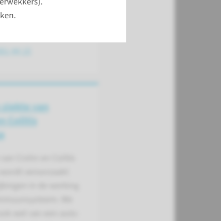
erwekkers).
aag-, Darm- en
ken.
kten
361 44 15
 ziekte van
n Colitis
a
 van Crohn en Colitis
 wordt veroorzaakt
jkingen in de werking
immuunsysteem. We
ook wel van een auto-