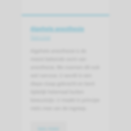
Algehele anesthesie
Narcose
Algehele anesthesie is de
meest bekende vorm van
anesthesie. We noemen dit ook
wel narcose. U wordt in een
diepe slaap gebracht en bent
tijdelijk helemaal buiten
bewustzijn. U maakt in principe
niets mee van de ingreep.
lees meer