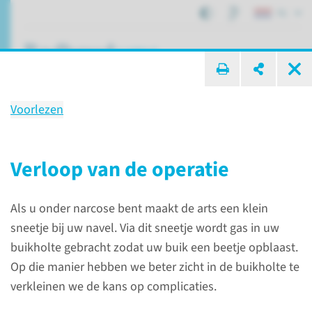
NL
ik zoek ...
Voorlezen
Behandeling
Laparoscopische cystectomie
Verloop van de operatie
Als u onder narcose bent maakt de arts een klein
Patiëntenzorg
Behandelingen
sneetje bij uw navel. Via dit sneetje wordt gas in uw
Laparoscopische cystectomie
buikholte gebracht zodat uw buik een beetje opblaast.
Op die manier hebben we beter zicht in de buikholte te
verkleinen we de kans op complicaties.
Wat is een