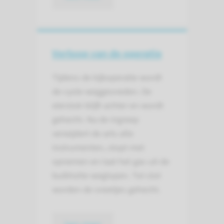
Verloop van de operatie
Tijdens de kijkoperatie wordt
de cyste weggesneden. De
eierstok blijft achter en wordt
gehecht. Na de ingreep
verwijdert de arts alle
instrumenten, stopt met
opnemen en laat het gas uit de
buikholte weglopen. Tot slot
worden de sneetjes gehecht.