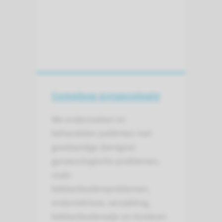
Complexe gynaecologie
We onderzoeken en
behandelen patiënten met
goedaardige (benigne)
gynaecologische problemen,
zoals
bekkenbodemproblemen,
endometriose, verzakking,
bekkenbodempijn en kinderen