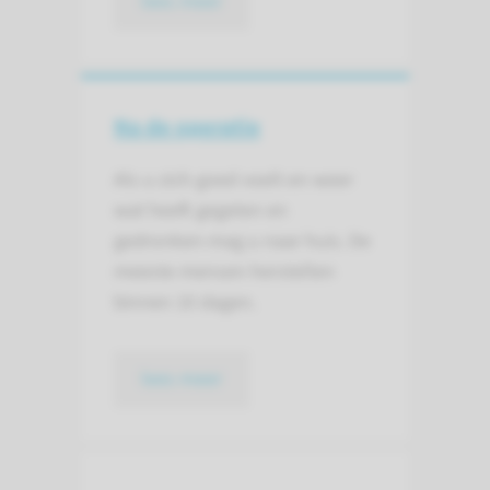
lees meer
Na de operatie
Als u zich goed voelt en weer
wat heeft gegeten en
gedronken mag u naar huis. De
meeste mensen herstellen
binnen 10 dagen.
lees meer