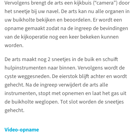
laparoscopische
Vervolgens brengt de arts een kijkbuis (“camera”) door
cystectomie?
het sneetje bij uw navel. De arts kan nu alle organen in
uw buikholte bekijken en beoordelen. Er wordt een
Bij een laparoscopische
opname gemaakt zodat na de ingreep de bevindingen
cystectomie wordt een
van de kijkoperatie nog een keer bekeken kunnen
eierstokcyste weggehaald
worden.
middens een kijkoperatie. Dit
doen we om pijnklachten te
De arts maakt nog 2 sneetjes in de buik en schuift
verlichten.
hulpinstrumenten naar binnen. Vervolgens wordt de
cyste weggesneden. De eierstok blijft achter en wordt
gehecht. Na de ingreep verwijdert de arts alle
instrumenten, stopt met opnemen en laat het gas uit
Contact
de buikholte weglopen. Tot slot worden de sneetjes
gehecht.
Afdeling Verloskunde en
Gynaecologie
Video-opname