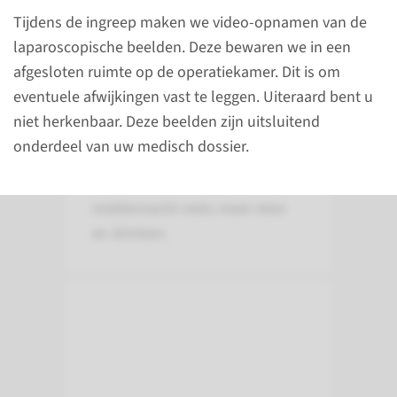
024-361 47 88
Tijdens de ingreep maken we video-opnamen van de
laparoscopische beelden. Deze bewaren we in een
afgesloten ruimte op de operatiekamer. Dit is om
Voor de operatie
eventuele afwijkingen vast te leggen. Uiteraard bent u
niet herkenbaar. Deze beelden zijn uitsluitend
U krijgt een algehele narcose.
onderdeel van uw medisch dossier.
Daarom mag u op de dag van
het onderzoek vanaf
middernacht niets meer eten
en drinken.