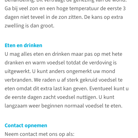
Ga bij veel zon en een hoge temperatuur de eerste 3
dagen niet teveel in de zon zitten. De kans op extra
Na de behandeling
zwelling is dan groot.
De verdoving is na ongeveer 4
uur uitgewerkt. U mag alles
Eten en drinken
eten en drinken, maar pas op
U mag alles eten en drinken maar pas op met hete
met hete dranken en warm
dranken en warm voedsel totdat de verdoving is
voedsel totdat de verdoving is
uitgewerkt. U kunt anders ongemerkt uw mond
uitgewerkt. Het is belangrijk dat
verbranden. We raden u af sterk gekruid voedsel te
u uw mond minimaal 3 keer per
eten omdat dit extra last kan geven. Eventueel kunt u
dag spoelt met een speciale
de eerste dagen zacht voedsel nuttigen. U kunt
vloeistof.
langzaam weer beginnen normaal voedsel te eten.
lees meer
Contact opnemen
Neem contact met ons op als: