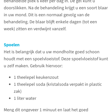
behandelde plek 6 keer per dag in. De gel kunt u
Over de behandeling
doorslikken. Na de behandeling krijgt u een soort blaar
Tijdens een laserbehandeling
in uw mond. Dit is een normaal gevolg van de
wordt door middel van een
behandeling. De blaar blijft enkele dagen (tot een
lasertechniek weefsel in uw
week) zitten en verdwijnt vanzelf.
mondholte ‘weggebrand’.
Spoelen
Het is belangrijk dat u uw mondholte goed schoon
lees meer
houdt met een spoelvloeistof. Deze spoelvloeistof kunt
u zelf maken. Gebruik hiervoor:
1 theelepel keukenzout
Contact
1 theelepel soda (kristalsoda verpakt in plastic
zak)
Centrum voor Hoofd-
1 liter water
Halsoncologie
Meng dit ongeveer 1 minuut en laat het goed