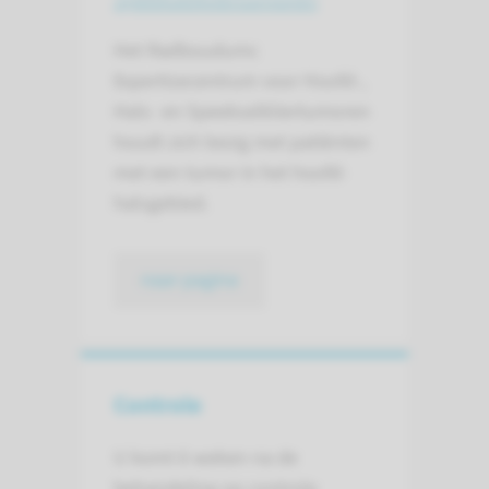
Het Radboudumc
Expertisecentrum voor Hoofd-,
Hals- en Speekselkliertumoren
houdt zich bezig met patiënten
met een tumor in het hoofd-
halsgebied.
naar pagina
Controle
U komt 6 weken na de
behandeling op controle