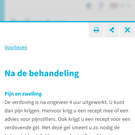
NL
ik zoek ...
Voorlezen
Behandeling
Laserbehandeling in de
Na de behandeling
mondholte
Pijn en zwelling
De verdoving is na ongeveer 4 uur uitgewerkt. U kunt
Patiëntenzorg
Behandelingen
dan pijn krijgen. Hiervoor krijg u een recept mee of een
Laserbehandeling in de mondholte
advies voor pijnstillers. Ook krijgt u een recept voor een
verdovende gel. Met deze gel smeert u zo nodig de