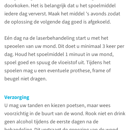
(024) 361 51 24
doorkoken. Het is belangrijk dat u het spoelmiddel
iedere dag ververst. Maak het middel 's avonds zodat
de oplossing de volgende dag goed is afgekoeld.
Voor de behandeling
Eén dag na de laserbehandeling start u met het
Voor de behandeling krijgt u
speoelen van uw mond. Dit doet u minimaal 3 keer per
een plaatselijke verdoving door
dag. Houd het spoelmiddel 1 minuut in uw mond,
de arts toegediend. Vervolgens
spoel goed en spuug de vloeistof uit. Tijdens het
legt de arts natte gazen op uw
spoelen mag u een eventuele prothese, frame of
ogen. Daaroverheen krijgt u een
beugel niet dragen.
beschermbril. Daarna
beschermen we uw kleding
Verzorging
tegen water met een celstof
U mag uw tanden en kiezen poetsen, maar wees
doekje. Uw gezicht wordt
voorzichtig in de buurt van de wond. Rook niet en drink
afgedekt met een natte doek.
geen alcohol tijdens de eerste dagen na de
behandeling. Dit vertraagt de genezing van de wond.