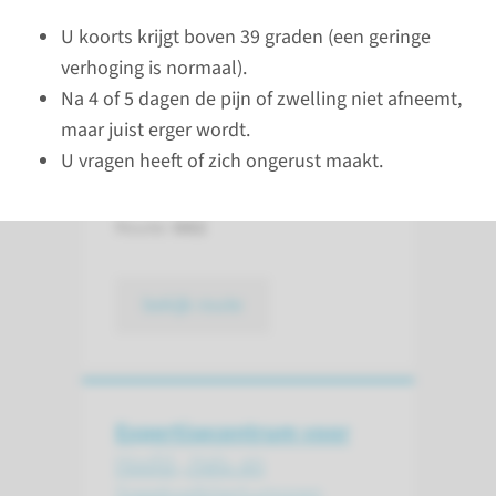
U koorts krijgt boven 39 graden (een geringe
verhoging is normaal).
MKA Radboudumc
Na 4 of 5 dagen de pijn of zwelling niet afneemt,
maar juist erger wordt.
Ingang: Hoofdingang
U vragen heeft of zich ongerust maakt.
Gebouw: A
Verdieping: 2
Route:
682
bekijk route
Expertisecentrum voor
Hoofd-, Hals- en
Speekselklier­tumoren