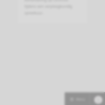
tijdens een verpleegkundig
spreekuur.
Menu