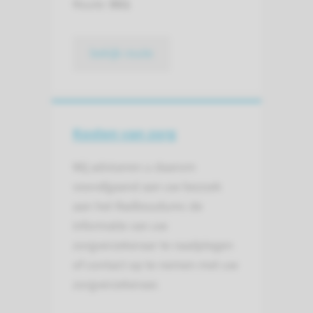
Route:
951
bekijk route
Kosten van zorg
Wij adviseren u daarom
voorafgaand aan uw bezoek
aan het Radboudumc de
informatie van uw
zorgverzekeraar te raadplegen
of contact op te nemen met uw
zorgverzekeraar.