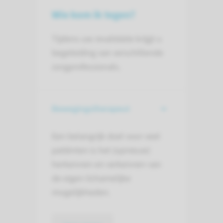
Wie kom ik tegen?
Tijdens uw revalidatie krijgt u
begeleiding van verschillende
zorgprofessionals.
Bewegingstherapeut
Een belangrijk doel voor veel
patiënten is het (opnieuw)
herkennen en verkennen van
de eigen lichamelijke
mogelijkheden.