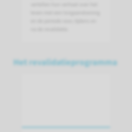
vertellen hun verhaal over het
leven met een longaandoening
en de periode voor, tijdens en
na de revalidatie.
Het revalidatieprogramma