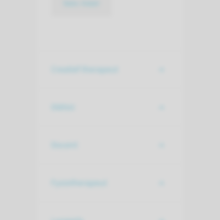
lees meer
Creatief therapeut
Diëtist
Docent
Fysiotherapeut