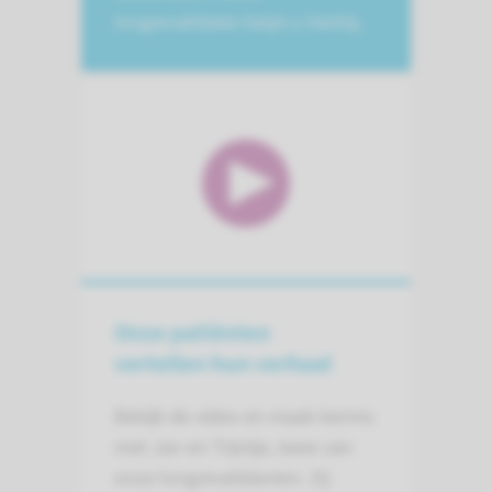
longrevalidatie helpt u hierbij.
Onze patiënten
vertellen hun verhaal
Bekijk de video en maak kennis
met Jan en Trijntje, twee van
onze longrevalidanten. Zij