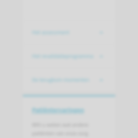
Het assessment
Het revalidatieprogramma
De terugkom momenten
Patiënt­ervaringen
Wilt u weten wat andere
patiënten van onze zorg