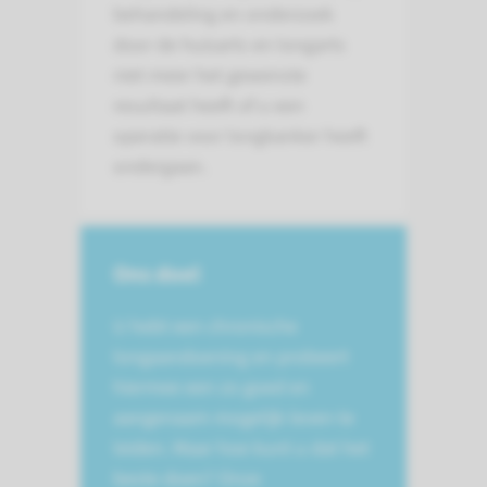
behandeling en onderzoek
door de huisarts en longarts
niet meer het gewenste
resultaat heeft of u een
operatie voor longkanker heeft
ondergaan.
Ons doel
U hebt een chronische
longaandoening en probeert
hiermee een zo goed en
aangenaam mogelijk leven te
leiden. Maar hoe kunt u dat het
beste doen? Onze