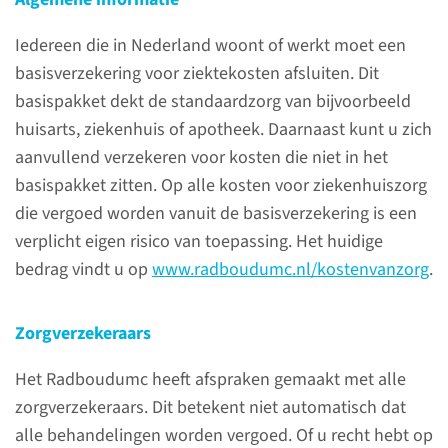
Iedereen die in Nederland woont of werkt moet een
basisverzekering voor ziektekosten afsluiten. Dit
basispakket dekt de standaardzorg van bijvoorbeeld
Over longrevalidatie
huisarts, ziekenhuis of apotheek. Daarnaast kunt u zich
aanvullend verzekeren voor kosten die niet in het
Longrevalidatie richt zich op
basispakket zitten. Op alle kosten voor ziekenhuiszorg
het verbeteren van het
die vergoed worden vanuit de basisverzekering is een
lichamelijk functioneren, het
verplicht eigen risico van toepassing. Het huidige
verminderen van klachten en
bedrag vindt u op
www.radboudumc.nl/kostenvanzorg
.
beperkingen en het verbeteren
van de kwaliteit van leven voor
Zorgverzekeraars
mensen met een chronische
longziekte of mensen die een
Het Radboudumc heeft afspraken gemaakt met alle
operatie hebben ondergaan
zorgverzekeraars. Dit betekent niet automatisch dat
vanwege longkanker.
alle behandelingen worden vergoed. Of u recht hebt op