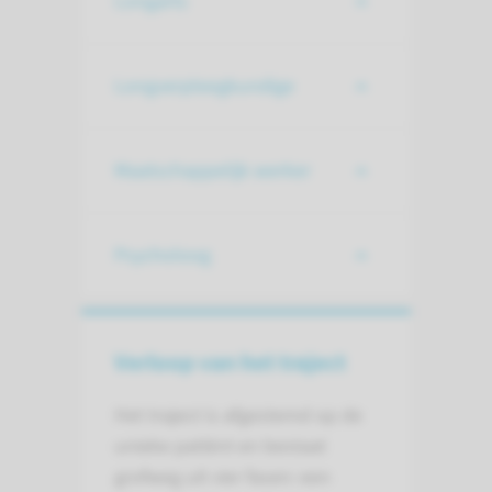
Longarts
Longverpleegkundige
Maatschappelijk werker
Psycholoog
Verloop van het traject
Het traject is afgestemd op de
unieke patiënt en bestaat
grofweg uit vier fasen: een