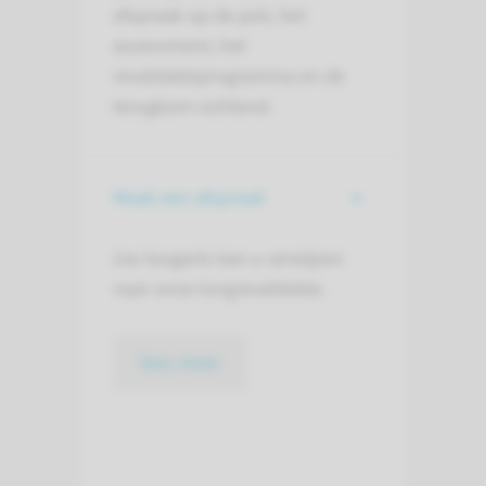
afspraak op de poli, het
assessment, het
revalidatieprogramma en de
terugkom-ochtend.
Maak een afspraak
Uw longarts kan u verwijzen
naar onze longrevalidatie.
lees meer