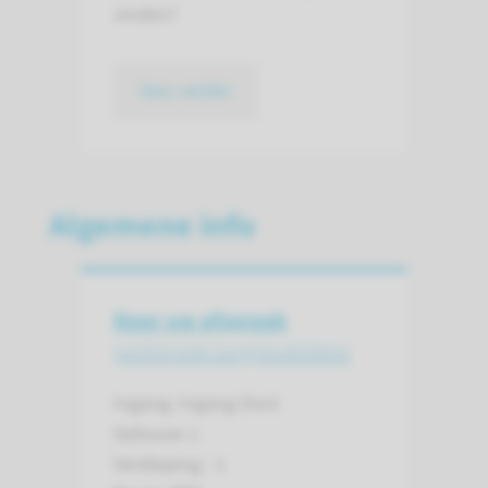
vinden?
lees verder
Algemene info
Naar uw afspraak
polikliniek longrevalidatie
Ingang: Ingang Oost
Gebouw: L
Verdieping: -1