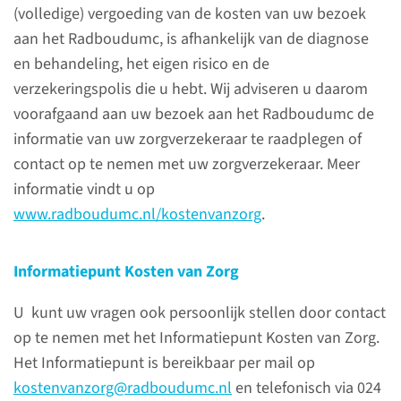
(volledige) vergoeding van de kosten van uw bezoek
aan het Radboudumc, is afhankelijk van de diagnose
lees meer
en behandeling, het eigen risico en de
verzekeringspolis die u hebt. Wij adviseren u daarom
voorafgaand aan uw bezoek aan het Radboudumc de
informatie van uw zorgverzekeraar te raadplegen of
Contact
contact op te nemen met uw zorgverzekeraar. Meer
Longrevalidatie
informatie vindt u op
www.radboudumc.nl/kostenvanzorg
.
(024) 685 95 30
Informatiepunt Kosten van Zorg
contactformulier
U kunt uw vragen ook persoonlijk stellen door contact
op te nemen met het Informatiepunt Kosten van Zorg.
Het Informatiepunt is bereikbaar per mail op
Maak een afspraak met
kostenvanzorg@radboudumc.nl
en telefonisch via 024