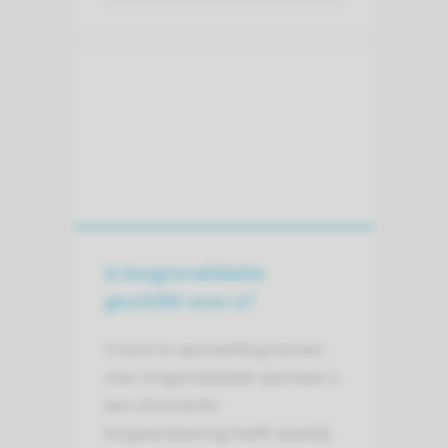
Is long­revalidatie
geschikt voor u?
U kunt in aanmerking komen
voor longrevalidatie wanneer u
een chronische
longaandoening heeft waarbij