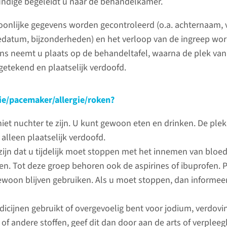
Poliklin
ndige begeleidt u naar de behandelkamer.
onlijke gegevens worden gecontroleerd (o.a. achternaam, v
Ma t/m vr
datum, bijzonderheden) en het verloop van de ingreep word
tussen 14
ns neemt u plaats op de behandeltafel, waarna de plek van
024-36
getekend en plaatselijk verdoofd.
Bij spoed
ie/pacemaker/allergie/roken?
in het w
024-36
niet nuchter te zijn. U kunt gewoon eten en drinken. De ple
 alleen plaatselijk verdoofd.
zijn dat u tijdelijk moet stoppen met het innemen van blo
en. Tot deze groep behoren ook de aspirines of ibuprofen.
reep
woon blijven gebruiken. Als u moet stoppen, dan informeer
s is voor u een afspraak gemaakt voor
dicijnen gebruikt of overgevoelig bent voor jodium, verdovin
ep op de polikliniek Dermatologie.
s of andere stoffen, geef dit dan door aan de arts of verplee