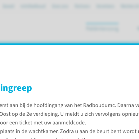
Spoed
mijnRadboud
Over ons
Partners
Verwijzers
Werken bi
Patiëntenzorg
ik
tieve ingreep (Dermatologie)
 ingreep
eerst aan bij de hoofdingang van het Radboudumc. Daarna vo
klinische operatieve ingreep (Dermatologie)
 Oost op de 2e verdieping. U meldt u zich vervolgens opnieu
oor een ticket met uw aanmeldcode.
Contac
laats in de wachtkamer. Zodra u aan de beurt bent wordt 