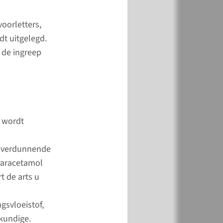
iek Dermatologie
oorletters,
 van 08.00-12.00 en
t uitgelegd.
.00-16.00 uur.
 de ingreep
1 32 80
 buiten kantooruren,
eekend en feestdagen.
1 32 80
k wordt
edverdunnende
 Paracetamol
t de arts u
gsvloeistof,
gkundige.