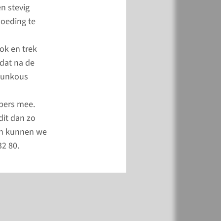
en stevig
loeding te
ok en trek
 dat na de
teunkous
ppers mee.
dit dan zo
dan kunnen we
32 80.