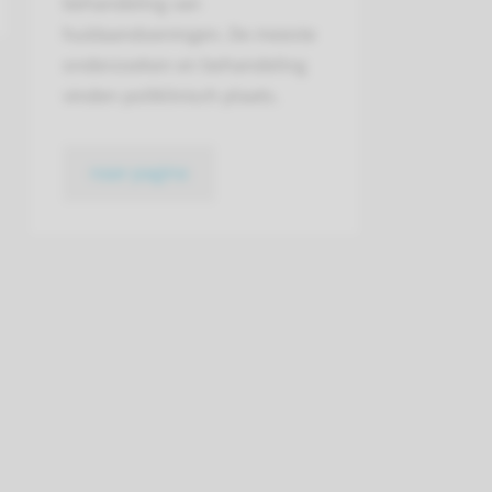
behandeling van
huidaandoeningen. De meeste
onderzoeken en behandeling
vinden poliklinisch plaats.
naar pagina