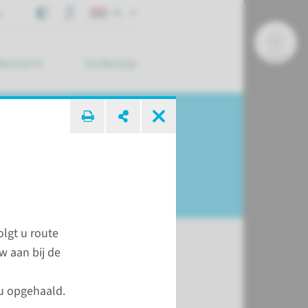
j
NL
Research
Onderwijs
 zoek ...
lgt u route
w aan bij de
t
u opgehaald.