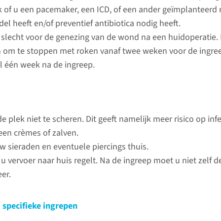
 of u een pacemaker, een ICD, of een ander geïmplanteerd
el heeft en/of preventief antibiotica nodig heeft.
 slecht voor de genezing van de wond na een huidoperatie
 om te stoppen met roken vanaf twee weken voor de ingree
Na de ingreep
Nabloed
 één week na de ingreep.
ingreep
Na de ingreep plakt de
verpleegkundige de wond af
Bij elke 
met verband en/of een pleister.
bestaat 
e plek niet te scheren. Dit geeft namelijk meer risico op infe
We raden u aan om vooraf
complicat
en crèmes of zalven.
vervoer en begeleiding naar
nabloedin
uw sieraden en eventuele piercings thuis.
huis te regelen. Bij pijn kunt u
wat u kun
 u vervoer naar huis regelt. Na de ingreep moet u niet zelf
paracetamol innemen.
nabloedin
er.
lees meer
lees 
j specifieke ingrepen