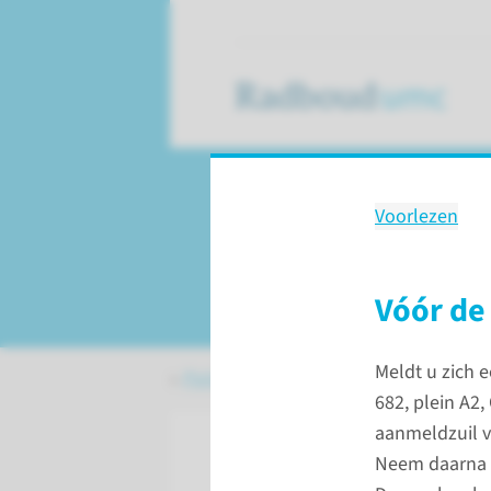
Voorlezen
Behandeling
Poliklinische opera
Vóór de
Meldt u zich 
Patiëntenzorg
Behandelingen
Poli
682, plein A2,
aanmeldzuil v
Neem daarna p