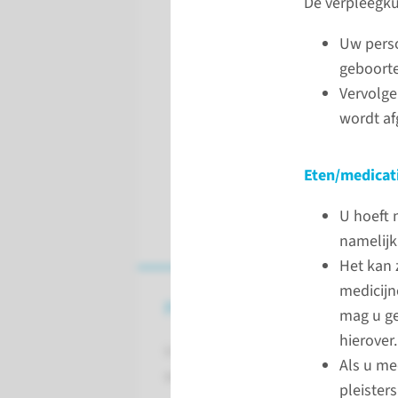
De verpleegku
Uw perso
geboorte
Vervolge
wordt af
Eten/medicat
U hoeft 
namelijk
Het kan 
medicijn
Poliklinische operatieve ing
mag u ge
hierover.
In overleg met uw behandelend art
Als u me
een poliklinische operatieve ingre
pleister