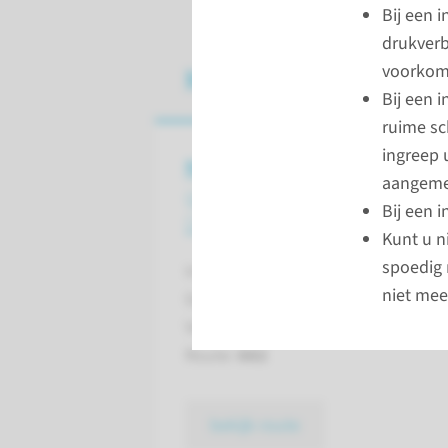
Bij een 
drukverb
voorko
Meer informatie
Bij een 
ruime sc
ingreep 
Naar uw afspraak
aangeme
poliklinische operaties
Bij een 
Dermatologie
Kunt u n
spoedig 
Ingang: Hoofdingang
niet mee
Gebouw: A (oost)
Verdieping: 2
Route:
682
bekijk route