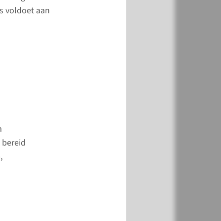
op de dag voor het
es voldoet aan
k vloeibare voeding
, yoghurt, ontvette
of soep zonder
meer
m
 bereid
,