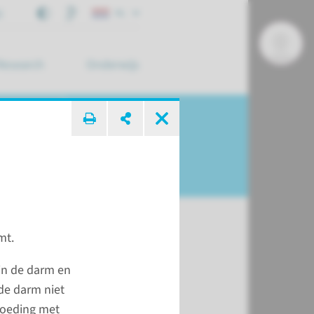
j
NL
Research
Onderwijs
 zoek ...
mt.
 voor het
 in de darm en
oek
 de darm niet
voeding met