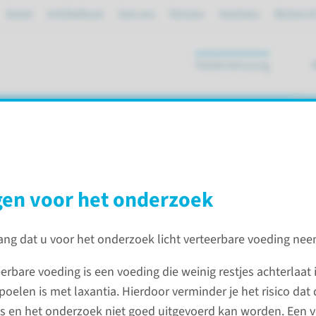
Spoed
mijnRadboud
Over ons
Partners
Verwijzers
Werken bi
Patiëntenzorg
ik
bereiding met Picoprep
gen voor het onderzoek
ebreide voorbereiding met Picoprep
lang dat u voor het onderzoek licht verteerbare voeding nee
oek
Een dag
eerbare voeding is een voeding die weinig restjes achterlaat
onderz
oelen is met laxantia. Hierdoor verminder je het risico dat
nderzoek licht verteerbare voeding
s en het onderzoek niet goed uitgevoerd kan worden. Een 