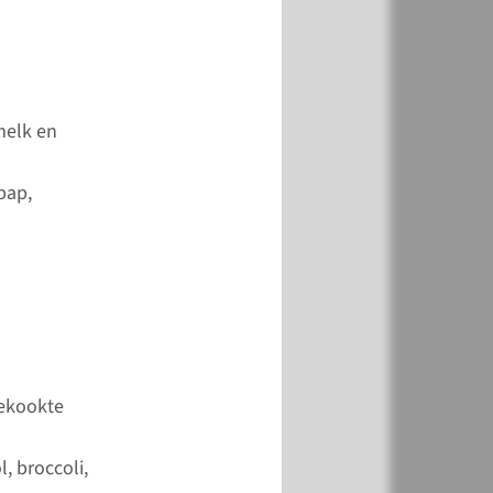
melk en
pap,
gekookte
, broccoli,