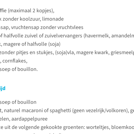
lees meer
ffie (maximaal 2 kopjes),
k zonder koolzuur, limonade
ap, vruchtensap zonder vruchtvlees
f halfvolle zuivel of zuivelvervangers (havermelk, amandel
, magere of halfvolle (soja)
zonder pitjes en stukjes, (soja)vla, magere kwark, griesmeel
, cornflakes,
soep of bouillon.
ijd
soep of bouillon
st, naturel macaroni of spaghetti (geen vezelrijk/volkoren), 
elen, aardappelpuree
e uit de volgende gekookte groenten: worteltjes, bloemkool