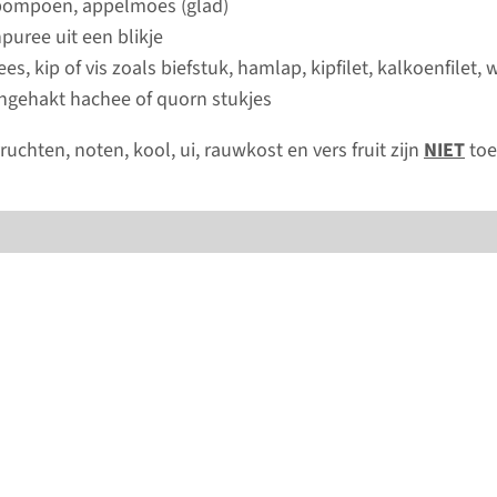
 pompoen, appelmoes (glad)
uree uit een blikje
es, kip of vis zoals biefstuk, hamlap, kipfilet, kalkoenfilet, wi
jngehakt hachee of quorn stukjes
ruchten, noten, kool, ui, rauwkost en vers fruit zijn
NIET
toe