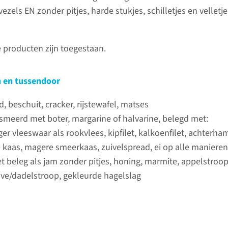
U neemt 
vezels EN zonder pitjes, harde stukjes, schilletjes en velletj
onderzoe
zoals vla
producten zijn toegestaan.
bouillon 
stukjes.
h en tussendoor
lees 
, beschuit, cracker, rijstewafel, matses
Dag van het onderzoek
smeerd met boter, margarine of halvarine, belegd met:
U mag vandaag helemaal niets
er vleeswaar als rookvlees, kipfilet, kalkoenfilet, achterha
eten tot na het onderzoek. 4
 kaas, magere smeerkaas, zuivelspread, ei op alle manieren
uur voor uw vertrek naar het
t beleg als jam zonder pitjes, honing, marmite, appelstroop
Radboudumc neemt u nog 1
ve/dadelstroop, gekleurde hagelslag
zakje Picoprep en 2 liter
heldere drank.