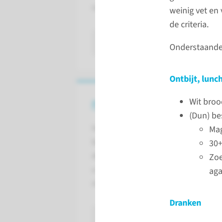
neemt.
weinig vet en 
de criteria.
lees meer
Onderstaande 
Ontbijt, lunc
Wit brood
Picoprep klaarmaken
(Dun) be
Iedere verpakking Picoprep
Mag
bevat 2 zakjes. Lees hier hoe u
30+
de Picoprep klaarmaakt en hoe
Zoe
u het drinken van Picoprep
aga
makkelijker maakt.
Dranken
lees meer