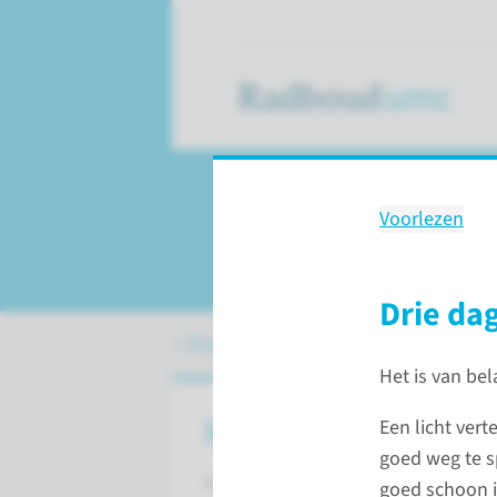
Voorlezen
Uitgebreide voor
Drie da
Patiëntenzorg
Coloscopie
Uitg
Het is van be
Drie dagen voor het onderz
Een licht vert
goed weg te sp
Het is van belang dat u voor het o
goed schoon i