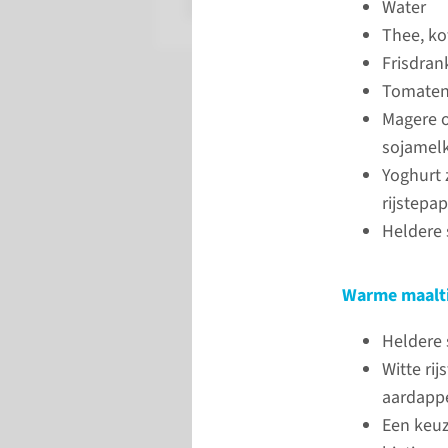
Water
Thee, ko
Frisdran
Tomatens
Magere o
sojamelk
Yoghurt 
rijstepap
Heldere 
Warme maalt
Heldere 
Witte rij
aardapp
Een keuz