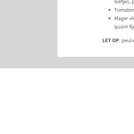
bietjes,
Tomatenp
Mager vle
quorn fi
LET OP
: peulv