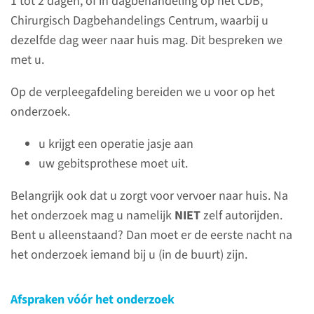
1 tot 2 dagen, of in dagbehandeling op het CDB;
Chirurgisch Dagbehandelings Centrum, waarbij u
casemanager endoscopische
dezelfde dag weer naar huis mag. Dit bespreken we
longonderzoeken
met u.
(06) 11 51 48 54
Op de verpleegafdeling bereiden we u voor op het
onderzoek.
u krijgt een operatie jasje aan
Het onderzoek
uw gebitsprothese moet uit.
Belangrijk ook dat u zorgt voor vervoer naar huis. Na
Voor het onderzoek
het onderzoek mag u namelijk
NIET
zelf autorijden.
Bent u alleenstaand? Dan moet er de eerste nacht na
Het is belangrijk dat u voor het
het onderzoek iemand bij u (in de buurt) zijn.
onderzoek een lege maag
heeft. Daarom mag u vanaf 6
Afspraken vóór het onderzoek
uur voor het onderzoek niets