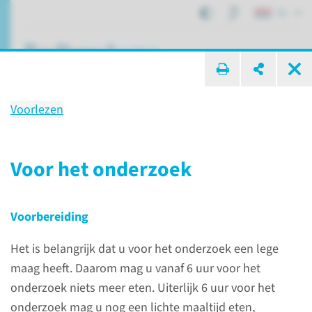
NL
ik zoek ...
Voorlezen
Onderzoek
Interventie Bronchoscopie
Voor het onderzoek
Voorbereiding
Patiëntenzorg
Onderzoeken
Interventie Bronchoscopie
Het is belangrijk dat u voor het onderzoek een lege
maag heeft. Daarom mag u vanaf 6 uur voor het
onderzoek niets meer eten. Uiterlijk 6 uur voor het
Wat is een Interventie
onderzoek mag u nog een lichte maaltijd eten,