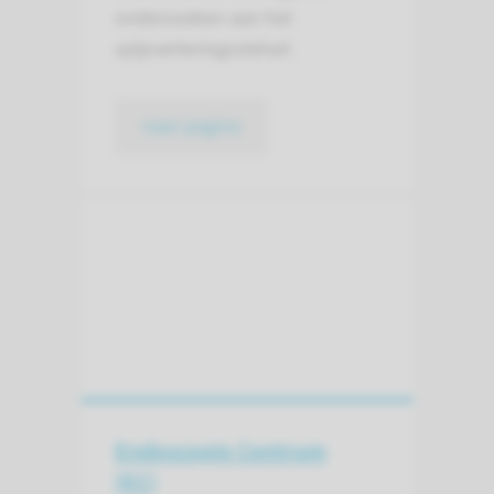
onderzoeken aan het
spijsverteringsstelsel.
naar pagina
Endoscopie Centrum
(EC)