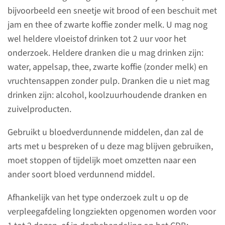
Bronchoscopie?
bijvoorbeeld een sneetje wit brood of een beschuit met
jam en thee of zwarte koffie zonder melk. U mag nog
U heeft met uw arts gekozen
wel heldere vloeistof drinken tot 2 uur voor het
voor een interventie
onderzoek. Heldere dranken die u mag drinken zijn:
bronchoscopie. Dit is een
water, appelsap, thee, zwarte koffie (zonder melk) en
onderzoek waarbij we met een
vruchtensappen zonder pulp. Dranken die u niet mag
starre, holle buis via de mond
drinken zijn: alcohol, koolzuurhoudende dranken en
in de luchtwegen gaan kijken.
zuivelproducten.
We voeren dan meteen een
behandeling uit.
Gebruikt u bloedverdunnende middelen, dan zal de
arts met u bespreken of u deze mag blijven gebruiken,
lees meer
moet stoppen of tijdelijk moet omzetten naar een
ander soort bloed verdunnend middel.
Afhankelijk van het type onderzoek zult u op de
verpleegafdeling longziekten opgenomen worden voor
Contact