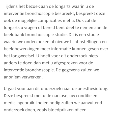
meer eten.
Tijdens het bezoek aan de longarts waarin u de
interventie bronchoscopie bespreekt, bespreekt deze
ook de mogelijke complicaties met u. Ook zal de
lees meer
longarts u vragen of bereid bent deel te nemen aan de
beeldbank bronchoscopie studie. Dit is een studie
waarin we onderzoeken of nieuwe lichtinstellingen en
beeldbewerkingen meer informatie kunnen geven over
Tijdens het onderzoek
het longweefsel. U hoeft voor dit onderzoek niets
anders te doen dan met u afgesproken voor de
Op de operatiekamer nemen
interventie bronchoscopie. De gegevens zullen we
we een checklist met u door: de
anoniem verwerken.
time-out. Als u slaapt, zullen
we uw keel en bovenste
U gaat voor aan dit onderzoek naar de anesthesioloog.
luchtwegen verdoven voordat
Deze bespreekt met u de narcose, uw conditie en
we beginnen met de interventie
medicijngebruik. Indien nodig zullen we aanvullend
bronchoscopie.
onderzoek doen, zoals bloedprikken of een