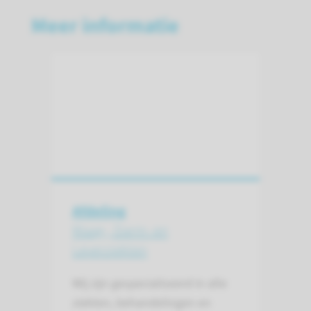
Meer informatie
Afdeling
Maag-, Darm- en
Leverziekten
Wij zijn gespecialiseerd in alle
ziekten, behandelingen en