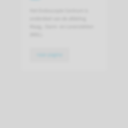
Het Endoscopie Centrum is
onderdeel van de afdeling
Maag,- Darm- en Leverziekten
(MDL).
naar pagina