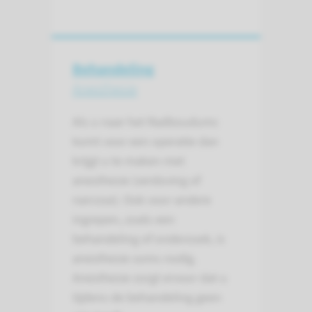
Behandeling
Anesthesie
Als u naar het Radboudumc
komt voor een operatie dan
krijgt u te maken met
anesthesie (verdoving of
narcose). Ook voor andere
ingrepen, zoals een
behandeling of onderzoek, is
anesthesie soms nodig.
Anesthesie zorgt ervoor dat u
tijdens de behandeling geen