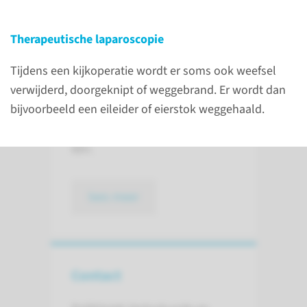
Een diagnostische laparoscopie
is een kijkoperatie waarbij de
Therapeutische laparoscopie
gynaecoloog uw buikholte en
Tijdens een kijkoperatie wordt er soms ook weefsel
de organen die daarin liggen
verwijderd, doorgeknipt of weggebrand. Er wordt dan
onderzoekt. Een
bijvoorbeeld een eileider of eierstok weggehaald.
therapeutische laparoscopie is
een onderzoek en operatie in
één.
lees meer
Contact