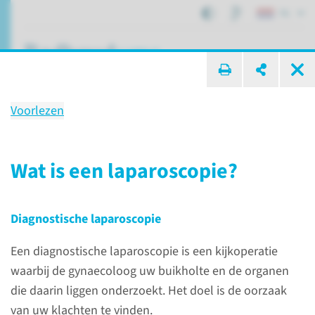
NL
ik zoek ...
Voorlezen
Onderzoek
Laparoscopie
Wat is een laparoscopie?
Diagnostische laparoscopie
Patiëntenzorg
Onderzoeken
Laparoscopie
Een diagnostische laparoscopie is een kijkoperatie
waarbij de gynaecoloog uw buikholte en de organen
Wat is een
die daarin liggen onderzoekt. Het doel is de oorzaak
laparoscopie?
van uw klachten te vinden.