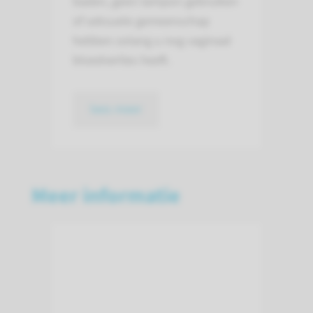
baden, geen tampon gebruiken
of seksuele gemeenschap
hebben zolang u nog vaginaal
bloedverlies heeft.
lees meer
Meer informatie