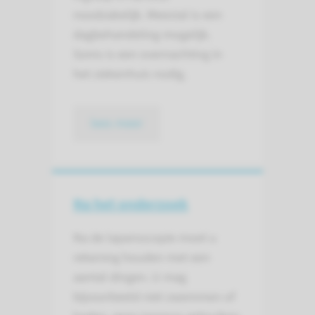
noodzakelijk. Meestal is een
dagbehandeling mogelijk.
Soms is een overnachting in
het ziekenhuis nodig.
lees meer
Na het onderzoek
Na de laparoscopie moet u
rekening houden met een
aantal dingen. U mag
bijvoorbeeld niet zwemmen of