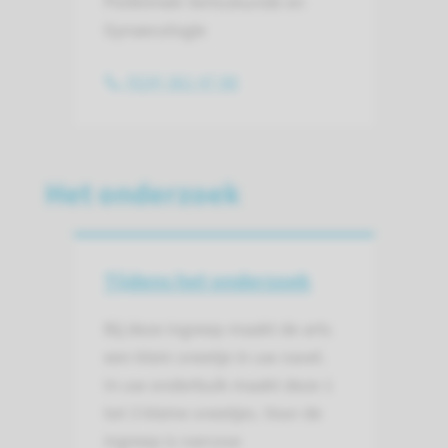
Polikliniek Verloskunde en
Gynaecologie
(024) 361 47 88
Het onderzoek
Tijdens het onderzoek
Bij deze ingreep maakt de arts
een klein sneetje in uw navel.
In uw onderbuik maakt deze 1
tot 3 kleine sneetjes. Voor de
ingreep is narcose